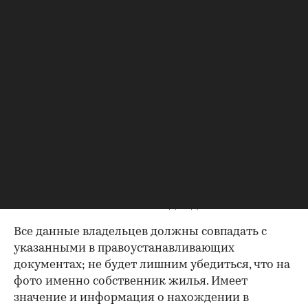
на его основных пунктах. Итак, какие
документы следует попросить у продавца?
Паспорта владельцев квартиры
Как утверждают эксперты агентства
«ИНКОМ-
Недвижимость»
, проверка квартиры перед
покупкой на вторичном рынке начинается с
ознакомления с паспортами всех
совершеннолетних собственников. Обратите
внимание на состояние документа и не
просрочен ли он. Бывает, что срок действия
паспорта вот-вот закончится, и в этом случае
имеет смысл заменить его до сделки.
Все данные владельцев должны совпадать с
указанными в правоустанавливающих
документах; не будет лишним убедиться, что на
фото именно собственник жилья. Имеет
значение и информация о нахождении в