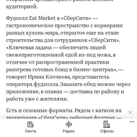
аудиторией.
Фудхолл Eat Market в «СберСити» —
гастрономическое пространство с корнерами
разных кухонь мира, открытое еще на этапе
строительства для сотрудников «СберСити».
«Ключевая задача — обеспечить людей
свежеприготовленной едой из-под ножа, в
отличие от распространенной практики
разогрева готовых блюд в бизнес-центрах», —
говорит Ирина Клочкова, представитель
оператора фудхолла. Заказать обед можно через
приложение, в планах — доставка по району и
работа уже с жителями.
Есть и сезонные форматы. Рядом с катком на
территории «СберСити» работает фудтрак —
точечная история под конкретный сценарий
Лента
Радио
Офисы
использования пространства. Это не