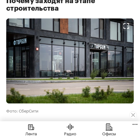
Почему заходят на этапе
строительства
Фото: СберСити
В премиальные проекты заходят рано, и не
только из-за ставки. Лучшие помещения
Лента
Радио
Офисы
разбирают быстро: угловые, с витринами на