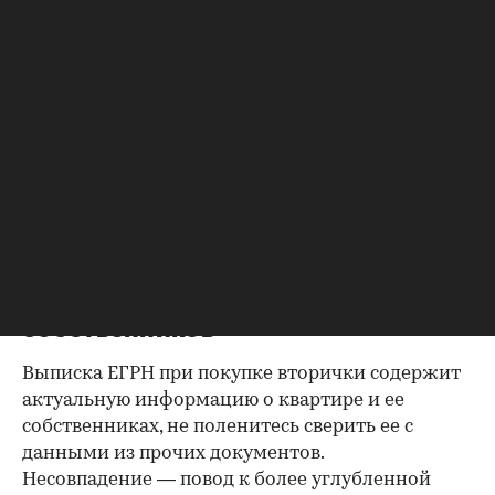
недвижимости.
Важно убедиться, что продавец имеет право
проводить сделку; подтверждающие это
документы могут быть различными, например
договор купли-продажи, дарения, передачи
(приватизация), свидетельство о праве на
наследство. В любом случае в них содержатся
данные о собственниках и самом объекте
недвижимости, в которых не должно быть
несоответствий.
Выписка из ЕГРН — реестра
собственников
Выписка ЕГРН при покупке вторички содержит
актуальную информацию о квартире и ее
собственниках, не поленитесь сверить ее с
данными из прочих документов.
Несовпадение — повод к более углубленной