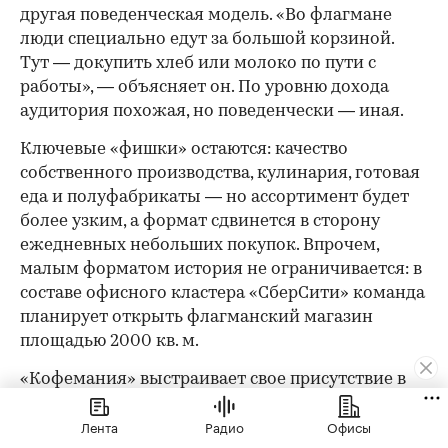
другая поведенческая модель. «Во флагмане
люди специально едут за большой корзиной.
Тут — докупить хлеб или молоко по пути с
работы», — объясняет он. По уровню дохода
аудитория похожая, но поведенчески — иная.
Ключевые «фишки» остаются: качество
собственного производства, кулинария, готовая
еда и полуфабрикаты — но ассортимент будет
более узким, а формат сдвинется в сторону
ежедневных небольших покупок. Впрочем,
малым форматом история не ограничивается: в
составе офисного кластера «СберСити» команда
планирует открыть флагманский магазин
площадью 2000 кв. м.
«Кофемания» выстраивает свое присутствие в
«СберСити» в той же логике индивидуального
Лента
Радио
Офисы
подхода. Для «СберСити» ключевыми