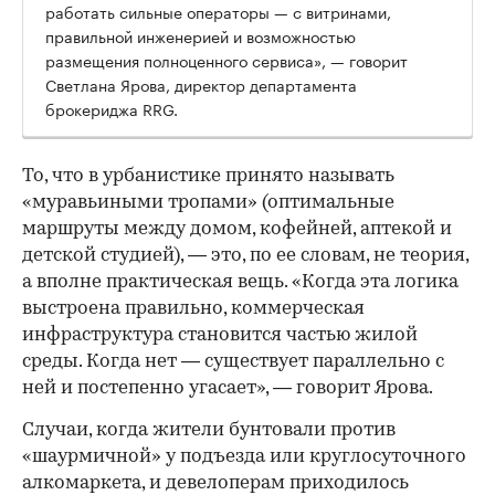
работать сильные операторы — с витринами,
правильной инженерией и возможностью
размещения полноценного сервиса», — говорит
Светлана Ярова, директор департамента
брокериджа RRG.
00:00
/
00:00
То, что в урбанистике принято называть
«муравьиными тропами» (оптимальные
маршруты между домом, кофейней, аптекой и
детской студией), — это, по ее словам, не теория,
а вполне практическая вещь. «Когда эта логика
выстроена правильно, коммерческая
инфраструктура становится частью жилой
среды. Когда нет — существует параллельно с
ней и постепенно угасает», — говорит Ярова.
Случаи, когда жители бунтовали против
«шаурмичной» у подъезда или круглосуточного
алкомаркета, и девелоперам приходилось