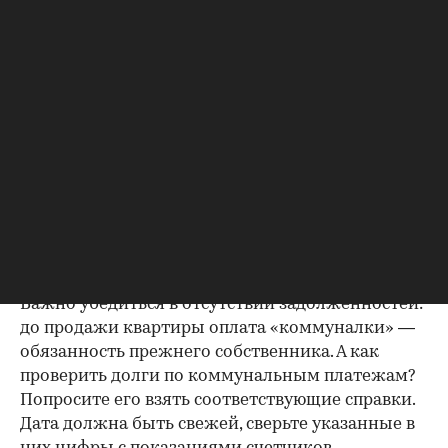
Идеально, если в жилище никто не
зарегистрирован. Верить на слово не стоит,
попросите продавца документально
подтвердить этот факт. Проверка прописанных в
квартире заключается в получении архивной
выписки из домовой книги — это даст
возможность убедиться, что вы не получите в
нагрузку жильцов, имеющих право пользования.
Справка об отсутствии
задолженности по коммунальным
платежам
Важно убедиться в отсутствии задолженностей:
до продажи квартиры оплата «коммуналки» —
обязанность прежнего собственника. А как
проверить долги по коммунальным платежам?
Попросите его взять соответствующие справки.
Дата должна быть свежей, сверьте указанные в