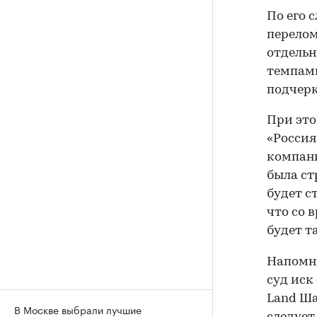
По его 
перелом
отдельн
темпами
подчерк
При это
«Россия
компани
была ст
будет с
что со 
будет т
Напомни
суд иск
Land Ша
В Москве выбрали лучшие