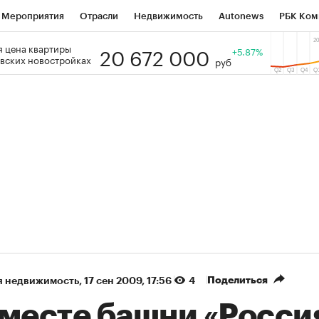
Мероприятия
Отрасли
Недвижимость
Autonews
РБК Ком
20 672 000
 цена квартиры
 РБК
РБК Образование
РБК Курсы
РБК Life
+5.87%
Тренды
Виз
вских новостройках
руб
ь
Крипто
РБК Бизнес-среда
Дискуссионный клуб
Исследо
зета
Спецпроекты СПб
Конференции СПб
Спецпроекты
кономика
Бизнес
Технологии и медиа
Финансы
Рынок на
(+90,63%)
Ozon ₽5 450
АФК «Система» 
ть
Купить
прогноз ПСБ к 29.07.27
прогноз БКС к 15.
Поделиться
я недвижимость
⁠,
17 сен 2009, 17:56
4
месте башни «Россия