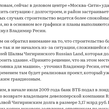
словам, сейчас в деловом центре «Москва-Сити» уд
ить ситуацию с долгостроем, и район застраиваетс
ых случаях строительство ведется более спокойн
, но в основном все графики и планы выполняются»
нул Владимир Ресин.
м он обратил внимание на то, что строительство 
» так и не началось из-за ситуации, сложившейся 
ей Шалвы Чигиринского Russian Land, которая д
роить здание. «Принято решение, что на этом мест
тоянка для машин», - уточнил Владимир Ресин, отм
временем там будет реализован проект, который уж
аким грандиозным.
м, в начале июля 2009 года банк ВТБ подал в лон
 о возврате владельцем девелоперской компании R
лвой Чигиринским долга в размере 3,17 млрд руб. 