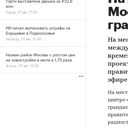
торги выставлена двушка за ₽32,6
млн
Мо
Город, 07 авг, 17:20
гр
ИИ начал выписывать штрафы за
борщевик в Подмосковье
Загород, 07 авг, 15:30
На ме
между
Назван район Москвы с ростом цен
време
на новостройки в июле в 1,75 раза
проек
Жилье, 07 авг, 13:55
прави
эфире
На мест
центре 
грандио
правите
радиост