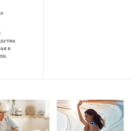
де
н
одства
ая в
лн.