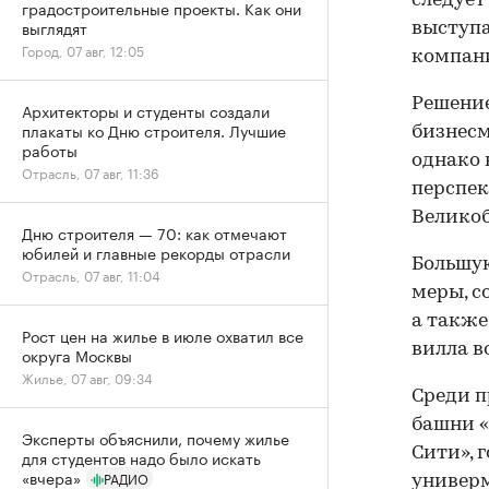
следует
градостроительные проекты. Как они
выглядят
выступа
Город, 07 авг, 12:05
компани
Решение
Архитекторы и студенты создали
плакаты ко Дню строителя. Лучшие
бизнесм
работы
однако 
Отрасль, 07 авг, 11:36
перспек
Велико
Дню строителя — 70: как отмечают
юбилей и главные рекорды отрасли
Большую
Отрасль, 07 авг, 11:04
меры, с
а также
Рост цен на жилье в июле охватил все
вилла в
округа Москвы
Жилье, 07 авг, 09:34
Среди п
башни «
Эксперты объяснили, почему жилье
Сити», 
для студентов надо было искать
«вчера»
РАДИО
универм