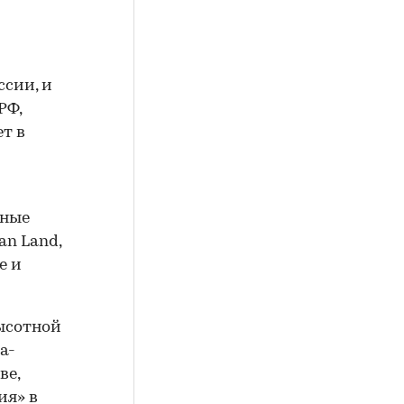
ссии, и
РФ,
т в
ьные
an Land,
е и
высотной
а-
ве,
ия» в