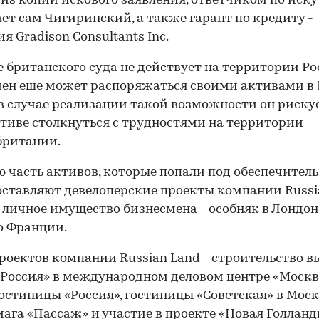
 из копии искового заявления, ответчиком по иску
ет сам Чигиринский, а также гарант по кредиту -
я Gradison Consultants Inc.
 британского суда не действует на территории Ро
ен еще может распоряжаться своими активами в 
в случае реализации такой возможности он рискуе
тиве столкнуться с трудностями на территории
британии.
00:00
/
00:00
 часть активов, которые попали под обеспечител
оставляют девелоперские проекты компании Russi
 личное имущество бизнесмена - особняк в Лондон
о Франции.
роектов компании Russian Land - строительство 
Россия» в международном деловом центре «Москв
гостиницы «Россия», гостиницы «Советская» в Моск
ага «Пассаж» и участие в проекте «Новая Голланд