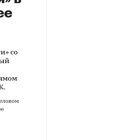
ее
и» со
ный
рямом
К.
деловом
ее