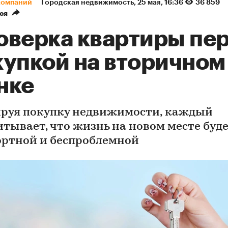
компаний
Городская недвижимость
⁠,
25 мая, 16:36
36 859
ся
оверка квартиры пе
купкой на вторичном
нке
руя покупку недвижимости, каждый
итывает, что жизнь на новом месте буд
ртной и беспроблемной