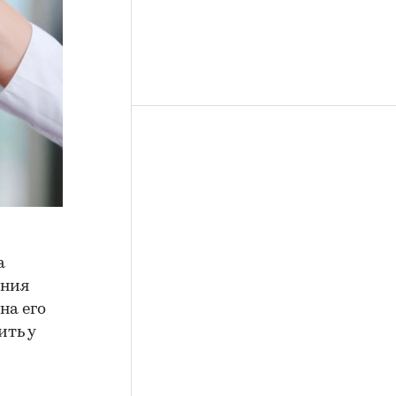
а
ения
на его
ить у