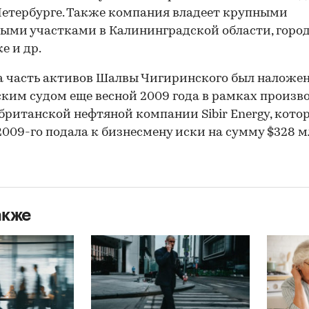
етербурге. Также компания владеет крупными
ыми участками в Калининградской области, горо
е и др.
а часть активов Шалвы Чигиринского был наложе
ким судом еще весной 2009 года в рамках произв
 британской нефтяной компании Sibir Energy, котор
2009-го подала к бизнесмену иски на сумму $328 м
акже