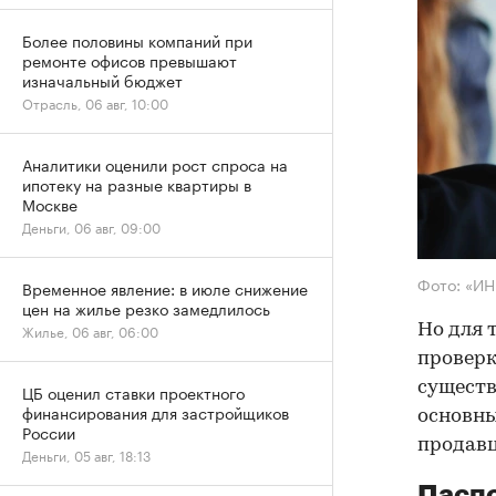
Более половины компаний при
ремонте офисов превышают
изначальный бюджет
Отрасль, 06 авг, 10:00
Аналитики оценили рост спроса на
ипотеку на разные квартиры в
Москве
Деньги, 06 авг, 09:00
Фото: «И
Временное явление: в июле снижение
цен на жилье резко замедлилось
Но для 
Жилье, 06 авг, 06:00
проверк
существ
ЦБ оценил ставки проектного
финансирования для застройщиков
основны
России
продав
Деньги, 05 авг, 18:13
Паспо