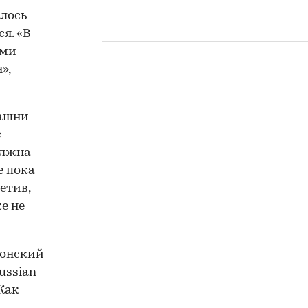
алось
я. «В
ыми
, -
башни
с
олжна
е пока
етив,
е не
донский
ussian
Как