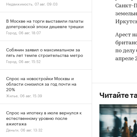
Недвижимость, 07 авг, 09:03
Санкт-П
земельн
В Москве на торги выставили палаты
Иркутск
допетровской эпохи дешевле трешки
Город, 06 авг, 18:07
Арест н
британс
Собянин заявил о максимальном за
по делу
пять лет темпе строительства метро
апреле 
Город, 06 авг, 15:52
Спрос на новостройки Москвы и
области снизился за год почти на
20%
Читайте т
Жилье, 06 авг, 15:39
Спрос на ипотеку в июле вернулся к
естественному уровню после
ажиотажа
Деньги, 06 авг, 13:32