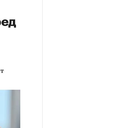
ред
ет