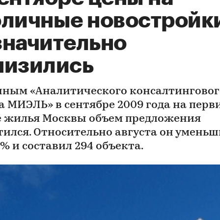
оличные новостройк
значительно
низились
нным «Аналитического консалтинговог
а МИЭЛЬ» в сентябре 2009 года на пер
 жилья Москвы объем предложения
тился. Относительно августа он уменьш
7% и составил 294 объекта.