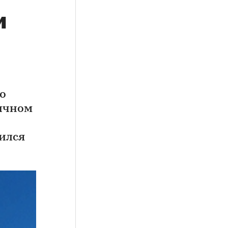
и
о
вичном
ился