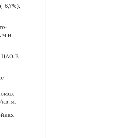
(-6,7%),
го-
 м и
 ЦАО. В
ие
домах
/кв. м.
ойках