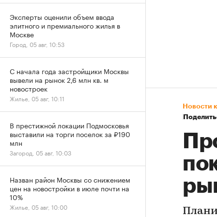
Эксперты оценили объем ввода
элитного и премиального жилья в
Москве
Город, 05 авг, 10:53
С начала года застройщики Москвы
вывели на рынок 2,6 млн кв. м
новостроек
Жилье, 05 авг, 10:11
Новости 
Поделить
В престижной локации Подмосковья
выставили на торги поселок за ₽190
Пр
млн
Загород, 05 авг, 10:03
по
Назван район Москвы со снижением
ры
цен на новостройки в июле почти на
10%
Жилье, 05 авг, 10:00
Плани