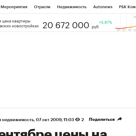
Мероприятия
Отрасли
Недвижимость
Autonews
РБК Ком
20 672 000
 цена квартиры
 РБК
РБК Образование
РБК Курсы
РБК Life
+5.87%
Тренды
Виз
вских новостройках
руб
ь
Крипто
РБК Бизнес-среда
Дискуссионный клуб
Исследо
зета
Спецпроекты СПб
Конференции СПб
Спецпроекты
кономика
Бизнес
Технологии и медиа
Финансы
Рынок на
(+87,58%)
(+30,75%)
n ₽5 450
АФК «Система» ₽12
Купить
гноз ПСБ к 29.07.27
прогноз БКС к 15.07.27
Поделиться
я недвижимость
⁠,
07 окт 2009, 11:03
2
ентябре цены на