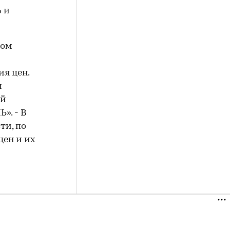
% и
ном
я цен.
и
ый
». - В
ти, по
цен и их