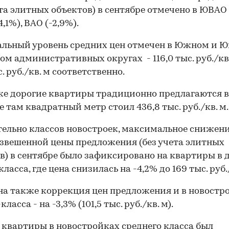
ета элитных объектов) в сентябре отмечено в ЮВАО 
,1%), ВАО (-2,9%).
ьный уровень средних цен отмечен в Южном и Ю
ом административных округах - 116,0 тыс. руб./кв.
с. руб./кв. м соответственно.
00:00
/
00:00
е дорогие квартиры традиционно предлагаются в
е там квадратный метр стоил 436,8 тыс. руб./кв. м.
ельно классов новостроек, максимальное снижен
звешенной цены предложения (без учета элитных
в) в сентябре было зафиксировано на квартиры в 
ласса, где цена снизилась на -4,2% до 169 тыс. руб.
а также коррекция цен предложения и в новостр
ласса - на -3,3% (101,5 тыс. руб./кв. м).
а квартиры в новостройках среднего класса был