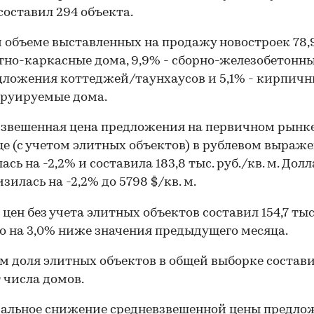
 составил 294 объекта.
 объеме выставленных на продажу новостроек 78,
но-каркасные дома, 9,9% - сборно-железобетонные
дложения коттеджей/таунхаусов и 5,1% - кирпичн
труируемые дома.
звешенная цена предложения на первичном рынк
це (с учетом элитных объектов) в рублевом выраж
ась на -2,2% и составила 183,8 тыс. руб./кв. м. Дол
зилась на -2,2% до 5798 $/кв. м.
 цен без учета элитных объектов составил 154,7 тыс.
что на 3,0% ниже значения предыдущего месяца.
м доля элитных объектов в общей выборке состав
т числа домов.
альное снижение средневзвешенной цены предло