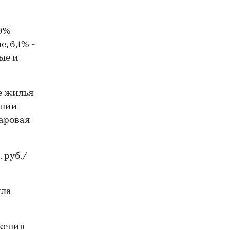
9% -
, 6,1% -
ые и
е жилья
ении
ларовая
 руб./
ила
жения