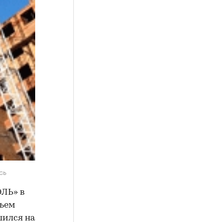
сь
ЭЛЬ» в
бъем
шился на