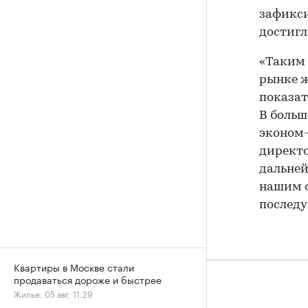
зафикси
достигла
«Таким 
рынке 
показат
В больш
эконом-
директо
дальней
нашим о
последу
Квартиры в Москве стали
продаваться дороже и быстрее
Жилье, 05 авг, 11:29