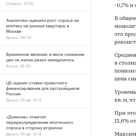
Отрасль, 10:00
-0,7% и
В общем
Аналитики оценили рост спроса на
ипотеку на разные квартиры в
монолит
Москве
это пре
Деньги, 09:00
реконс
Временное явление: в июле снижение
Среднев
цен на жилье резко замедлилось
в столи
Жилье, 06:00
понизил
цена сни
ЦБ оценил ставки проектного
финансирования для застройщиков
Уровень
России
Деньги, 05 авг, 18:13
кв. м, 
При это
«Домклик» отметил
перераспределение ипотечного
12,6% о
спроса в сторону вторички
Деньги, 05 авг, 15:13
Максим