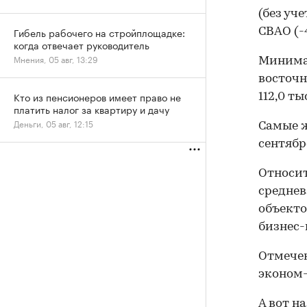
(без уч
Гибель рабочего на стройплощадке:
СВАО (-4
когда отвечает руководитель
Мнения, 05 авг, 13:29
Минимал
восточн
Кто из пенсионеров имеет право не
112,0 ты
платить налог за квартиру и дачу
Деньги, 05 авг, 12:15
Самые ж
сентябр
Относит
среднев
объекто
бизнес-к
Отмечен
эконом-к
А вот н