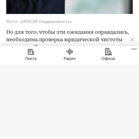
Фото: «ИНКОМ-Недвижимость»
Но для того, чтобы эти ожидания оправдались,
необходима проверка юридической чистоты
квартиры. Для ее проведения существует
определенный чек-лист; давайте остановимся
Лента
Радио
Офисы
на его основных пунктах. Итак, какие
документы следует попросить у продавца?
Паспорта владельцев квартиры
Как утверждают эксперты агентства
«ИНКОМ-
Недвижимость»
, проверка квартиры перед
покупкой на вторичном рынке начинается с
ознакомления с паспортами всех
совершеннолетних собственников. Обратите
внимание на состояние документа и не