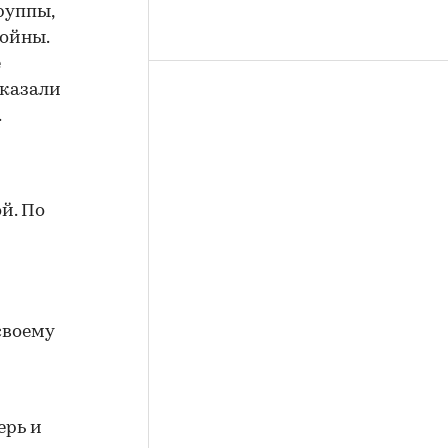
руппы,
Войны.
е
казали
.
й. По
своему
ерь и