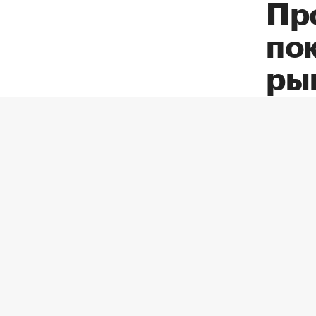
Пр
по
ры
Плани
рассч
комфо
Путин продлил срок регистрации