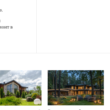
е.
й
монт в