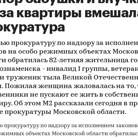
-за квартиры вмешал
окуратура
тью прокуратуру по надзору за исполне
ов на особо режимных объектах Моско
ти обратилась 82-летняя жительница г
ознаменска - инвалид I группы, ветера
 и труженик тыла Великой Отечествен
. Пожилая женщина жаловалась на то, 
венники не пускают ее жить в собстве
ру. Об этом М2 рассказали сегодня в пр
е прокуратуры Московской области.
ю прокуратуру по надзору за исполнением законов
ежимных объектах Московской области обратилас