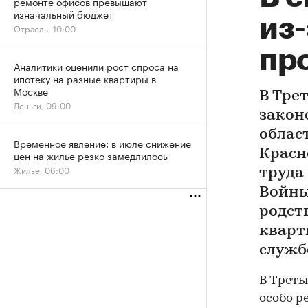
ремонте офисов превышают
изначальный бюджет
из
Отрасль, 10:00
пр
Аналитики оценили рост спроса на
ипотеку на разные квартиры в
Москве
В Тре
Деньги, 09:00
закон
облас
Временное явление: в июле снижение
Красн
цен на жилье резко замедлилось
Жилье, 06:00
труда
Войны
родст
кварти
служб
В Треть
особо р