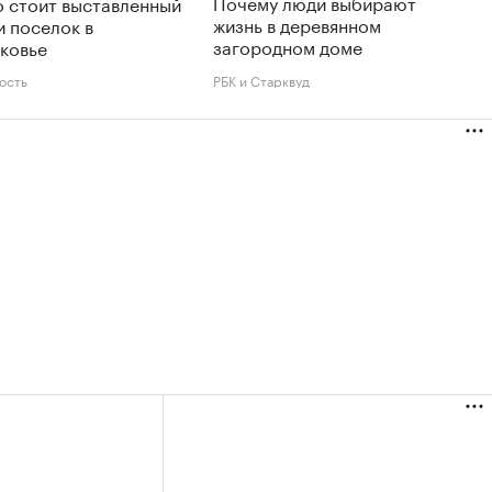
Почему люди выбирают
 стоит выставленный
жизнь в деревянном
и поселок в
загородном доме
ковье
ость
РБК и Старквуд