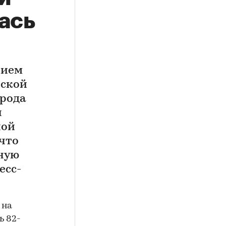
ась
нием
вской
орода
н
ной
что
нную
есс-
 на
ь 82-