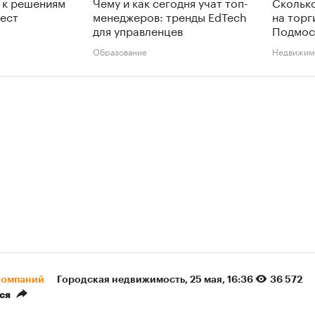
 к решениям
Чему и как сегодня учат топ-
Сколько
тест
менеджеров: тренды EdTech
на торг
для управленцев
Подмос
Образование
Недвижим
компаний
Городская недвижимость
⁠,
25 мая, 16:36
36 572
ся