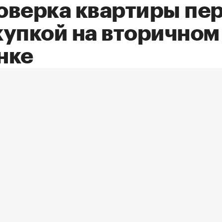
оверка квартиры пе
купкой на вторичном
нке
руя покупку недвижимости, каждый
итывает, что жизнь на новом месте буд
ртной и беспроблемной