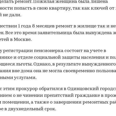
делать ремонт. Пожилая женщина была лишена
ости попасть в свою квартиру, так как ключей от
й не дали.
ествии 1 года 8 месяцев ремонт в жилище так и не
н. Все это время заявительница была вынуждена ж
етей в Москве.
у регистрации пенсионерка состоит на учете в
нике и отделе социальной защиты населения и по
щиеся льготы. Однако, в результате вынужденного
00:00
/
00:00
ния вне дома она не могла своевременно пользов
ными услугами.
 с этим прокурор обратился в Одинцовский городс
ением о не чинении препятствий гражданке в пр
 помещении, а также о завершении ремонтных ра
е в двухнедельный срок.