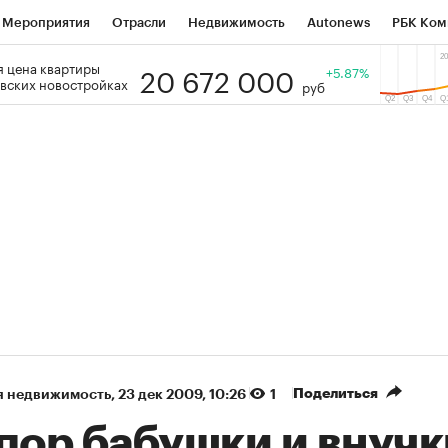
Мероприятия
Отрасли
Недвижимость
Autonews
РБК Ком
20 672 000
 цена квартиры
 РБК
РБК Образование
РБК Курсы
РБК Life
+5.87%
Тренды
Виз
вских новостройках
руб
ь
Крипто
РБК Бизнес-среда
Дискуссионный клуб
Исследо
зета
Спецпроекты СПб
Конференции СПб
Спецпроекты
кономика
Бизнес
Технологии и медиа
Финансы
Рынок на
(+6,61%)
«Северсталь» ₽700
НОВАТЭК ₽1 400
Купить
прогноз КИТ Финанс к 20.07.27
прогноз SberCIB к
Поделиться
я недвижимость
⁠,
23 дек 2009, 10:26
1
пор бабушки и внучк