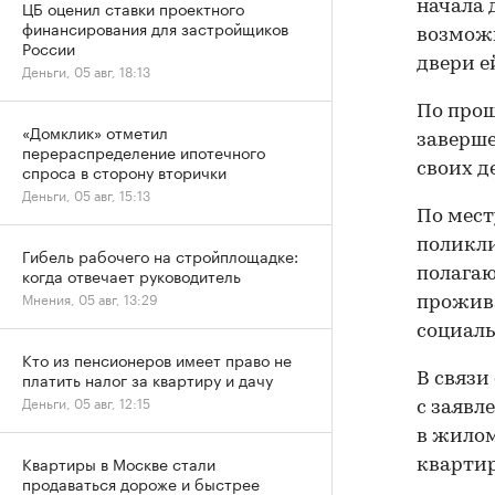
ЦБ оценил ставки проектного
начала 
финансирования для застройщиков
возможн
России
двери е
Деньги, 05 авг, 18:13
По прош
«Домклик» отметил
заверше
перераспределение ипотечного
спроса в сторону вторички
своих д
Деньги, 05 авг, 15:13
По мест
поликли
Гибель рабочего на стройплощадке:
когда отвечает руководитель
полагаю
Мнения, 05 авг, 13:29
прожива
социаль
Кто из пенсионеров имеет право не
платить налог за квартиру и дачу
В связи
Деньги, 05 авг, 12:15
с заявл
в жилом
Квартиры в Москве стали
квартир
продаваться дороже и быстрее