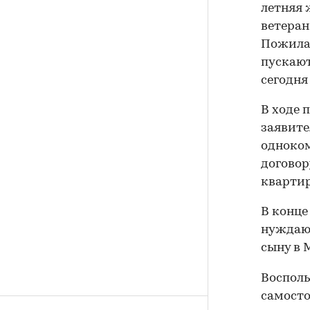
летняя 
ветеран
Пожилая
пускают
сегодня
В ходе 
заявите
одноком
договор
кварти
В конце
нуждающ
сыну в 
Восполь
самосто