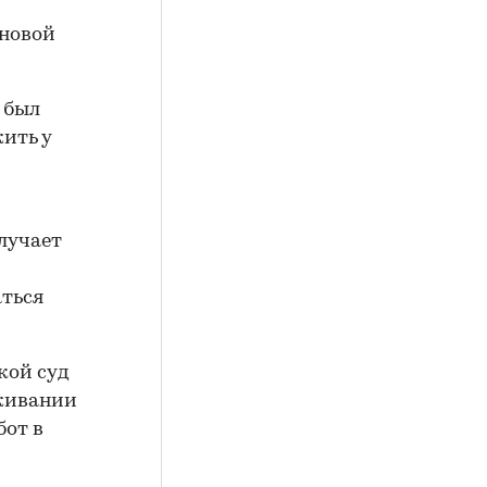
 новой
 был
ить у
лучает
аться
кой суд
оживании
бот в