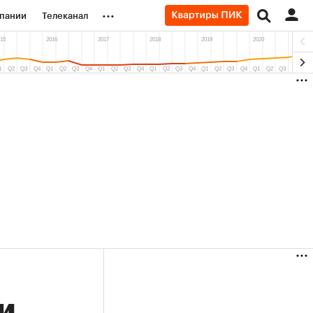
...
пании
Телеканал
ионеры
вания
личной валюты
(+33,22%)
(+29,48%)
«Русагро» ₽120
Купить
Купить
 27.07.27
прогноз ПСБ к 26.07.27
и