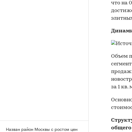
что на 
достиже
элитных
Динами
Объем п
сегменте
продажи
новостр
за 1 кв.
Основно
стоимос
Структ
общего
Назван район Москвы с ростом цен