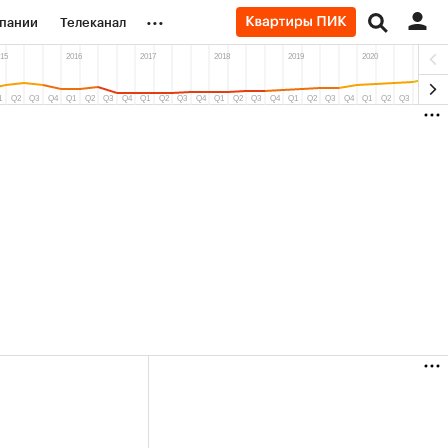
...
пании
Телеканал
ионеры
вания
личной валюты
(+38,61%)
(+31,12%)
0
«Русагро» ₽120
Купить
Купить
к 27.07.27
прогноз ПСБ к 26.07.27