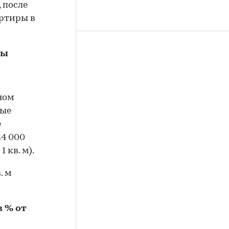
 после
артиры в
вы
ном
ные
е
24 000
1 кв. м).
. м
в % от