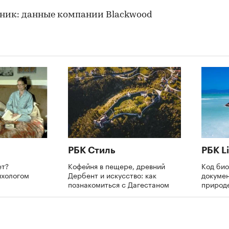
00:00
/
00:00
РБК Стиль
РБК Li
ет?
Кофейня в пещере, древний
Код би
ихологом
Дербент и искусство: как
докумен
познакомиться с Дагестаном
природе