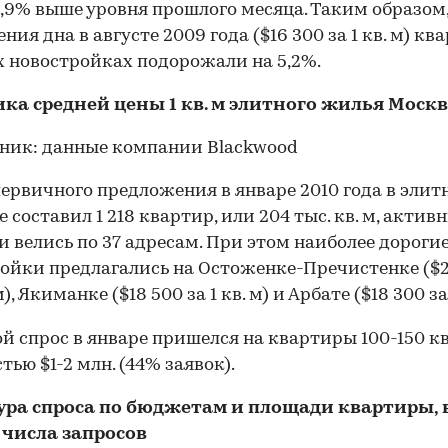
0,9% выше уровня прошлого месяца. Таким образом,
ния дна в августе 2009 года ($16 300 за 1 кв. м) кв
 новостройках подорожали на 5,2%.
ка средней цены 1 кв. м элитного жилья Моск
ервичного предложения в январе 2010 года в элит
 составил 1 218 квартир, или 204 тыс. кв. м, актив
 велись по 37 адресам. При этом наиболее дороги
ойки предлагались на Остоженке-Пречистенке ($
 м), Якиманке ($18 500 за 1 кв. м) и Арбате ($18 300 за 
й спрос в январе пришелся на квартиры 100-150 кв
тью $1-2 млн. (44% заявок).
ура спроса по бюджетам и площади квартиры, 
 числа запросов