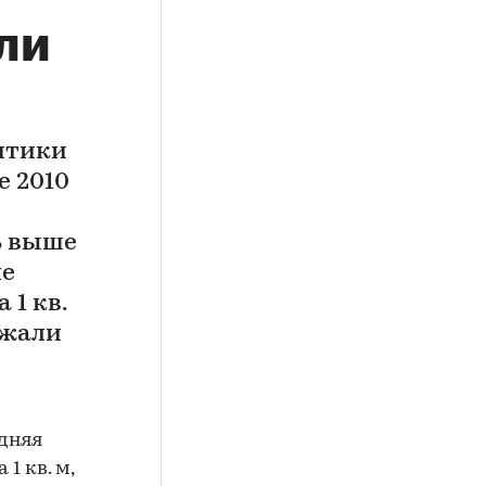
ли
итики
е 2010
9% выше
ле
 1 кв.
ожали
едняя
1 кв. м,