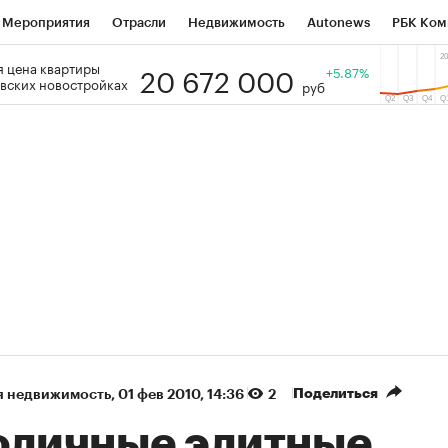
Мероприятия
Отрасли
Недвижимость
Autonews
РБК Ком
20 672 000
 цена квартиры
 РБК
РБК Образование
РБК Курсы
РБК Life
+5.87%
Тренды
Виз
вских новостройках
руб
ь
Крипто
РБК Бизнес-среда
Дискуссионный клуб
Исследо
зета
Спецпроекты СПб
Конференции СПб
Спецпроекты
кономика
Бизнес
Технологии и медиа
Финансы
Рынок на
(+9,44%)
«Северсталь» ₽700
НОВАТЭК ₽1 40
Купить
прогноз КИТ Финанс к 20.07.27
прогноз SberCIB 
Поделиться
я недвижимость
⁠,
01 фев 2010, 14:36
2
оличные элитные