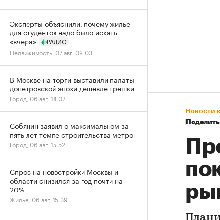
Эксперты объяснили, почему жилье
для студентов надо было искать
«вчера»
РАДИО
Недвижимость, 07 авг, 09:03
В Москве на торги выставили палаты
допетровской эпохи дешевле трешки
Город, 06 авг, 18:07
Новости 
Поделить
Собянин заявил о максимальном за
пять лет темпе строительства метро
Пр
Город, 06 авг, 15:52
по
Спрос на новостройки Москвы и
области снизился за год почти на
ры
20%
Жилье, 06 авг, 15:39
Плани