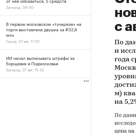
от нее избавиться, 5 средств
Загород, 09:00
но
с а
В первом московском «тучерезе» на
торги выставлена двушка за ₽32,6
млн
Город, 07 авг, 17:20
По да
и исс
ИИ начал выписывать штрафы за
года 
борщевик в Подмосковье
Москве
Загород, 07 авг, 15:30
уровн
достиж
м) кв
на 5,2
По данн
исследо
цена на