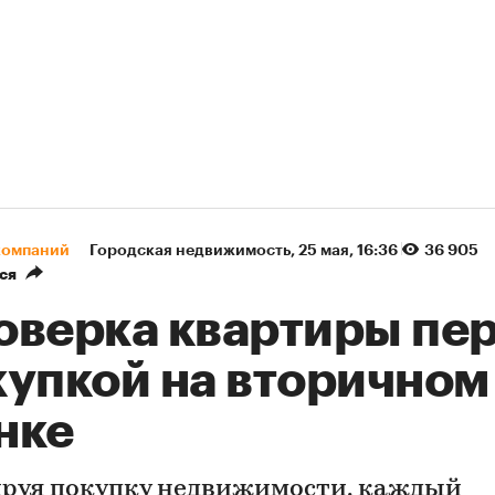
компаний
Городская недвижимость
⁠,
25 мая, 16:36
36 905
ся
оверка квартиры пе
купкой на вторичном
нке
руя покупку недвижимости, каждый