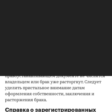
Как отмечают в «ИНКОМ-Недвижимости», если в
выписке имеются сведения об обременениях на
квартиру (ипотека, арест и т.д.), следует
запросить у продавца дополнительные
документы, например о выплате ипотеки, чтобы
убедиться в отсутствии препятствий к сделке.
Согласие второй половины на
продажу
Если жилье приобреталось в браке, необходимо
будет получить согласие второго супруга на
продажу, причем даже если он в
правоустанавливающем документе не числится
владельцем или брак уже расторгнут. Следует
уделить пристальное внимание датам
оформления собственности, заключения и
расторжения брака.
Справка о зарегистрированных