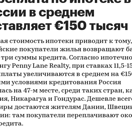
ссии в среднем
ставляет €150 тысяч
ая стоимость ипотеки приводит к тому,
йские покупатели жилья возвращают б
 три суммы кредита. Согласно ипотечн
гу Penny Lane Realty, при ставках 11,5-1
ыплаты увеличиваются в среднем на €15
ими условиями кредитования Россия
ась на 47-м месте, среди таких стран, к
ия, Никарагуа и Гондурас. Дешевле всег
иры достаются жителям Дании, Швеци
ии: там покупатели переплачивают ок
редита.