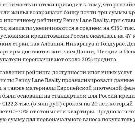
 стоимость ипотеки приводит к тому, что россий
ели жилья возвращают банку почти три суммы кр
о ипотечному рейтингу Penny Lane Realty, при ставк
 год выплаты увеличиваются в среднем на €150 тыс.
условиями кредитования Россия оказалась на 47-м
аких стран, как Албания, Никарагуа и Гондурас. Д
вартиры достаются жителям Дании, Швеции и Исп
упатели переплачивают около 20% кредита.
тавлении рейтинга доступности ипотечных услуг
исты Penny Lane Realty проанализировали данные 
, а также материалы Европейской ипотечной фед
 были основаны на стандартном для России креди
€122,3 тыс. (5 млн руб.) сроком на 20 лет, который
яет 60-70% от стоимости квартиры. Предполагаетс
ую сумму для первоначального взноса покупатель