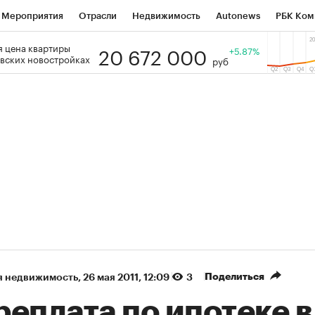
Мероприятия
Отрасли
Недвижимость
Autonews
РБК Ком
20 672 000
 цена квартиры
 РБК
РБК Образование
РБК Курсы
РБК Life
+5.87%
Тренды
Виз
вских новостройках
руб
ь
Крипто
РБК Бизнес-среда
Дискуссионный клуб
Исследо
зета
Спецпроекты СПб
Конференции СПб
Спецпроекты
кономика
Бизнес
Технологии и медиа
Финансы
Рынок на
(+86,9%)
Ozon ₽5 450
АФК «Система» ₽1
ь
Купить
прогноз ПСБ к 29.07.27
прогноз БКС к 15.07
Поделиться
я недвижимость
⁠,
26 мая 2011, 12:09
3
еплата по ипотеке в