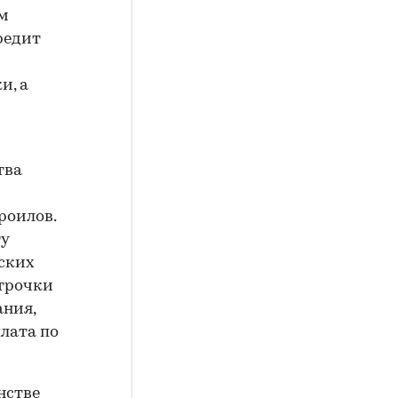
ом
редит
и, а
тва
роилов.
ту
йских
строчки
ания,
плата по
нстве