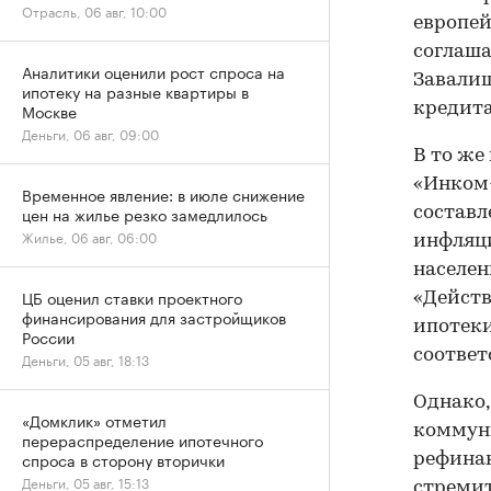
Отрасль, 06 авг, 10:00
европей
соглаша
Аналитики оценили рост спроса на
Завалиш
ипотеку на разные квартиры в
Москве
кредита
Деньги, 06 авг, 09:00
В то же
«Инком-
Временное явление: в июле снижение
цен на жилье резко замедлилось
составл
Жилье, 06 авг, 06:00
инфляци
населен
ЦБ оценил ставки проектного
«Действ
финансирования для застройщиков
ипотеки
России
соответ
Деньги, 05 авг, 18:13
Однако,
«Домклик» отметил
коммуни
перераспределение ипотечного
спроса в сторону вторички
рефинан
Деньги, 05 авг, 15:13
стремит