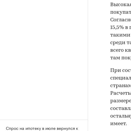
Высокая
покупат
Согласн
15,5% в
такими 
среди т
всего к
там пок
При сос
специал
странам
Расчеты
размере 
составл
остальн
имеет.
Спрос на ипотеку в июле вернулся к