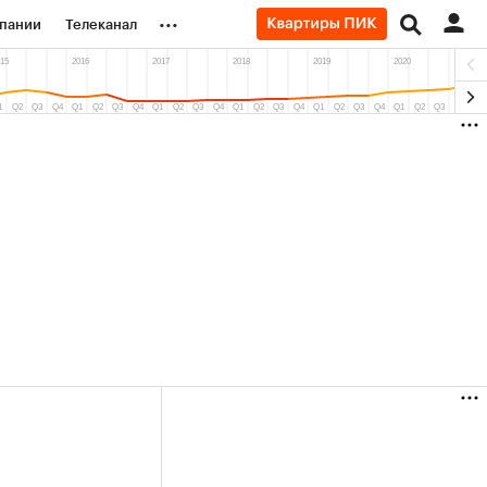
...
пании
Телеканал
ионеры
вания
личной валюты
(+30,24%)
(+5,71%)
2
«Северсталь» ₽700
Купить
Купит
.27
прогноз КИТ Финанс к 20.07.27