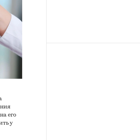
а
ения
на его
ить у