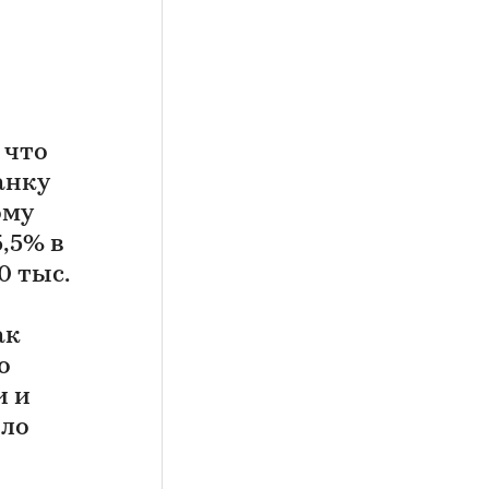
 что
анку
ому
5,5% в
0 тыс.
ак
о
и и
оло