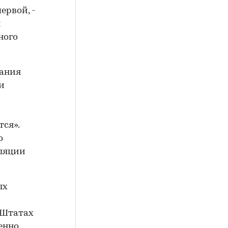
ервой, -
я
ного
вания
и
тся».
о
фляции
ых
 Штатах
венно