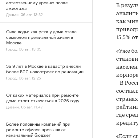
естественному уровню после
В резул
ажиотажа
аналити
Деньги, 06 авг, 13:32
как мин
приводи
Сила воды: как река у дома стала
символом премиальной жизни в
15,5% от
Москве
Город, 06 авг, 13:05
«Уже бо
станови
За 9 лет в Москве в кадастр внесли
населен
более 500 новостроек по реновации
корпора
Город, 06 авг, 12:25
- В Рос
составл
От каких материалов при ремонте
странах
дома стоит отказаться в 2026 году
Дизайн, 06 авг, 11:47
рейтинг
где сре
Более половины компаний при
кредиту
ремонте офисов превышают
изначальный бюджет
«Если с