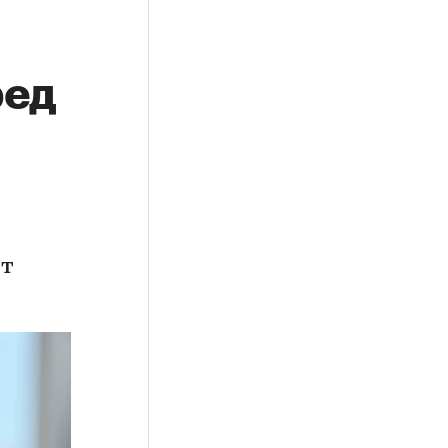
ред
ет