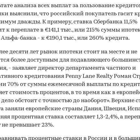
ьтате анализа всех выплат за пользование кредит
ки выяснили, что российский покупатель гасит к
имум дважды. К примеру, ставка Сбербанка 11,5%
т к переплате в €141,1 тыс., или 215% суммы ипотек
 Альфа-банка - к €190,1 тыс., или 260% кредита.
лее десяти лет рынок ипотеки стоит на месте и не
тся более доступным для подавляющего большинс
ия, - заявляет директор департамента частного и
тивного кредитования Penny Lane Realty Роман Ст
сии 70% от суммы ежемесячной выплаты по креди
яет стоимость процентов, в то время как в европе
 дело обстоит с точностью до наоборот». Верхние 
а заняли европейские страны Дания, Швеция, Исп
дняя процентная ставка составляет 1,3-2,4%, а пере
 не превышает 23%.
равнивать процентные ставки в России и в больши