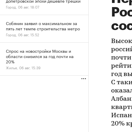
допетровской эпохи дешевле трешки
Город, 06 авг, 18:07
Ро
со
Собянин заявил о максимальном за
пять лет темпе строительства метро
Город, 06 авг, 15:52
Высок
росси
Спрос на новостройки Москвы и
области снизился за год почти на
почти
20%
рейтин
Жилье, 06 авг, 15:39
год в
С так
оказал
Албан
кварт
Испан
20% к