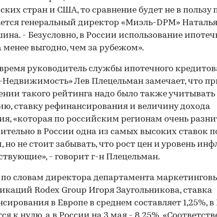
00:00
/
00:00
ских стран и США, то сравнение будет не в пользу п
ется генеральный директор «Миэль-DPM» Наталь
ина. - Безусловно, в России использование ипотеч
 менее выгодно, чем за рубежом».
 время руководитель службы ипотечного кредито
Недвижимость» Лев Плецельман замечает, что пр
ении такого рейтинга надо было также учитывать
ю, ставку рефинансирования и величину дохода
ия, «которая по российским регионам очень разни
ительно в России одна из самых высоких ставок п
, но не стоит забывать, что рост цен и уровень ин
ствующие», - говорит г-н Плецельман.
 по словам директора департамента маркетингов
каций Rodex Group Игоря Заугольникова, ставка
сирования в Европе в среднем составляет 1,25%, в
ся к нулю, а в России на 3 мая - 8,25%. «Соответст