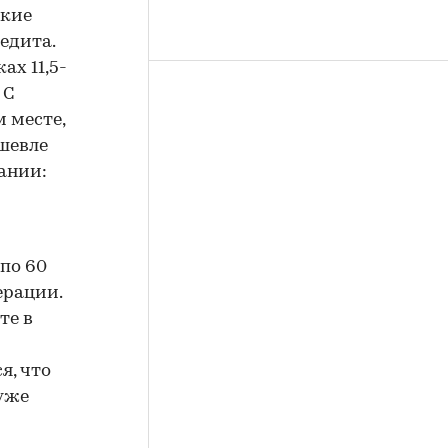
ские
едита.
ах 11,5-
 С
 месте,
ешевле
ании:
по 60
ерации.
те в
я, что
 уже