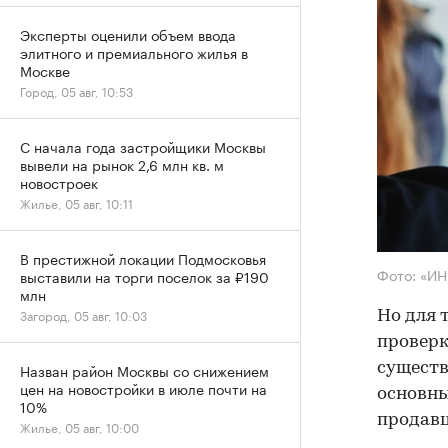
Эксперты оценили объем ввода
элитного и премиального жилья в
Москве
Город, 05 авг, 10:53
С начала года застройщики Москвы
вывели на рынок 2,6 млн кв. м
новостроек
Жилье, 05 авг, 10:11
В престижной локации Подмосковья
Фото: «И
выставили на торги поселок за ₽190
млн
Загород, 05 авг, 10:03
Но для 
проверк
существ
Назван район Москвы со снижением
цен на новостройки в июле почти на
основны
10%
продав
Жилье, 05 авг, 10:00