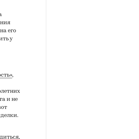
а
ения
на его
ить у
сть»
,
олетних
а и не
вот
сделки.
диться,