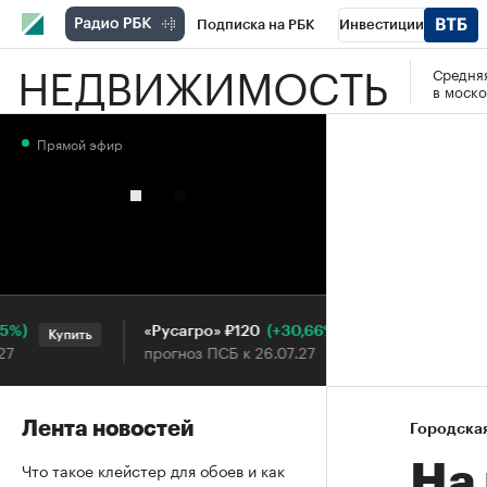
Подписка на РБК
Инвестиции
НЕДВИЖИМОСТЬ
Средняя
РБК Вино
Спорт
Школа управления
в моско
Национальные проекты
Город
Стил
Прямой эфир
Кредитные рейтинги
Франшизы
Га
Проверка контрагентов
Политика
Э
)
(+30,66%)
«Русагро» ₽120
Ozon ₽
Купить
Купить
прогноз ПСБ к 26.07.27
прогно
Лента новостей
Городска
Что такое клейстер для обоев и как
На