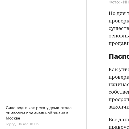
Фото: «И
Но для 
проверк
существ
основны
продав
Паспо
Как утв
проверк
начинае
собстве
просроч
Сила воды: как река у дома стала
закончи
символом премиальной жизни в
Москве
Все дан
Город, 06 авг, 13:05
правоус