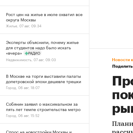
Рост цен на жилье в июле охватил все
округа Москвы
Жилье, 07 авг, 09:34
Эксперты объяснили, почему жилье
для студентов надо было искать
«вчера»
РАДИО
Недвижимость, 07 авг, 09:03
Новости 
Поделить
В Москве на торги выставили палаты
Пр
допетровской эпохи дешевле трешки
Город, 06 авг, 18:07
по
Собянин заявил о максимальном за
ры
пять лет темпе строительства метро
Город, 06 авг, 15:52
Плани
Спрос на новостройки Москвы и
рассч