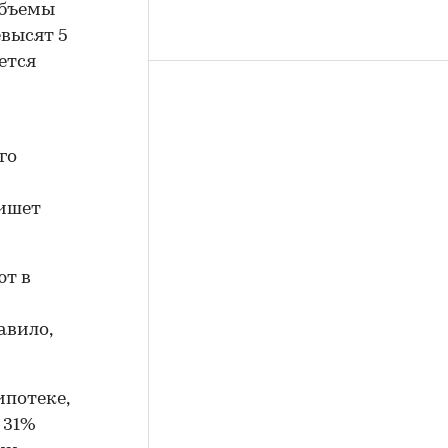
объемы
высят 5
ется
го
пишет
ют в
авило,
ипотеке,
 31%