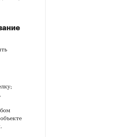
вание
ить
елку;
,
юбом
 объекте
.