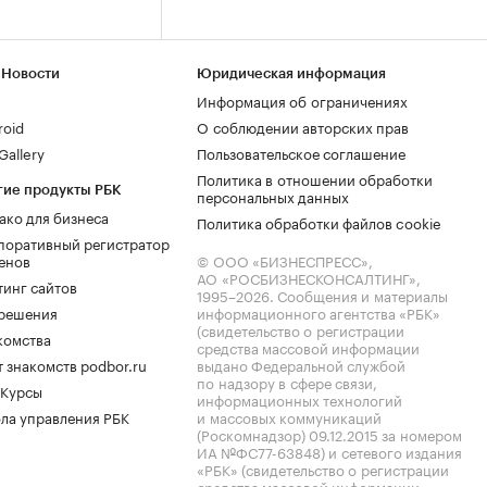
 Новости
Юридическая информация
Информация об ограничениях
roid
О соблюдении авторских прав
allery
Пользовательское соглашение
Политика в отношении обработки
гие продукты РБК
персональных данных
ако для бизнеса
Политика обработки файлов cookie
поративный регистратор
енов
© ООО «БИЗНЕСПРЕСС»,
АО «РОСБИЗНЕСКОНСАЛТИНГ»,
тинг сайтов
1995–2026
. Сообщения и материалы
.решения
информационного агентства «РБК»
(свидетельство о регистрации
комства
средства массовой информации
 знакомств podbor.ru
выдано Федеральной службой
по надзору в сфере связи,
 Курсы
информационных технологий
ла управления РБК
и массовых коммуникаций
(Роскомнадзор) 09.12.2015 за номером
ИА №ФС77-63848) и сетевого издания
«РБК» (свидетельство о регистрации
средства массовой информации