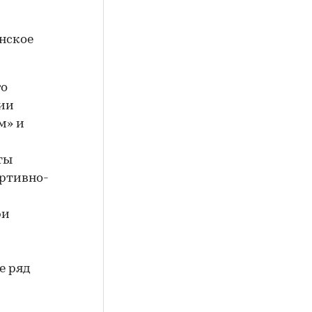
нское
го
нии
м» и
ты
ортивно-
ри
е ряд