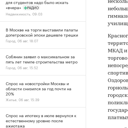
для студентов надо было искать
несколь
«вчера»
РАДИО
небольш
Недвижимость, 09:03
гимнази
училищ
В Москве на торги выставили палаты
допетровской эпохи дешевле трешки
Красног
Город, 06 авг, 18:07
террито
МКАД и 
Собянин заявил о максимальном за
торгово
пять лет темпе строительства метро
непосре
Город, 06 авг, 15:52
спортив
Оздоров
Спрос на новостройки Москвы и
области снизился за год почти на
горнолы
20%
городск
Жилье, 06 авг, 15:39
поликли
государ
Спрос на ипотеку в июле вернулся к
платных
естественному уровню после
ажиотажа