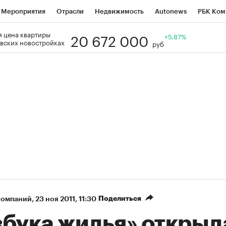
Мероприятия
Отрасли
Недвижимость
Autonews
РБК Ком
20 672 000
 цена квартиры
Образование
РБК Курсы
РБК Life
Тренды
+5.87%
Визионеры
Н
вских новостройках
руб
Дискуссионный клуб
Исследования
Кредитные рейтинги
Фр
Спецпроекты
Проверка контрагентов
Политика
Экономи
к наличной валюты
Поделиться
компаний
⁠,
23 ноя 2011, 11:30
збука жилья» открыл