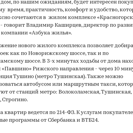
дом, по нашим ожиданиям, будет интересен покуп
у время, практичность, комфорт и удобство, кот
сно сочетаются в жилом комплексе «Красногорс
- говорит Владимир Каширцев, директор по разв
 компании «Азбука жилья».
жение нового жилого комплекса позволяет добира
оек как по Новорижскому шоссе, так и по
амскому шоссе. В 3-х минутах ходьбы от дома нах
 «Павшино» Рижского направления - через 10 мин
нция Тушино (метро Тушинская). Также можно
зоваться автобусом или маршрутным такси, кото
ют от станций метро: Волоколамская, Тушинская,
 Строгино.
 квартир ведется по 214-ФЗ. К услугам покупател
ые программы от Сбербанка и ВТБ24.