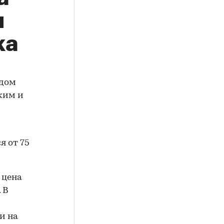
м
ка
 дом
ким и
я от 75
 цена
 В
и на