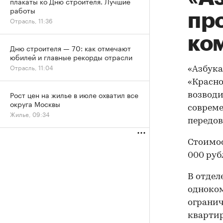
плакаты ко Дню строителя. Лучшие
работы
пр
Отрасль, 11:36
ко
Дню строителя — 70: как отмечают
юбилей и главные рекорды отрасли
Отрасль, 11:04
«Азбука
«Красн
Рост цен на жилье в июле охватил все
возводи
округа Москвы
совреме
Жилье, 09:34
передов
Стоимос
000 руб
В отдел
одноком
огранич
квартир