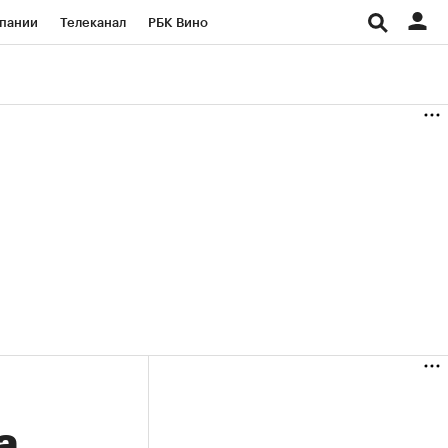
пании
Телеканал
РБК Вино
ациональные проекты
Город
аншизы
Газета
ка
Бизнес
а