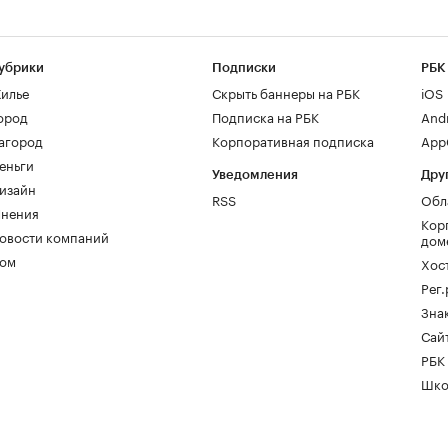
убрики
Подписки
РБК
илье
Скрыть баннеры на РБК
iOS
ород
Подписка на РБК
And
агород
Корпоративная подписка
AppG
еньги
Уведомления
Дру
изайн
RSS
Обл
нения
Кор
овости компаний
дом
ом
Хос
Рег
Зна
Сайт
РБК
Шко