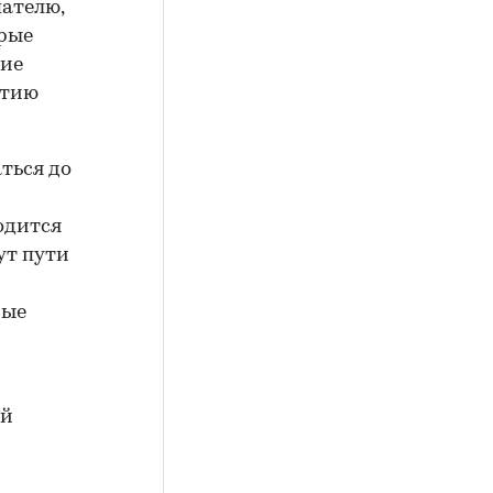
ателю,
орые
кие
итию
ться до
одится
ут пути
рые
ей