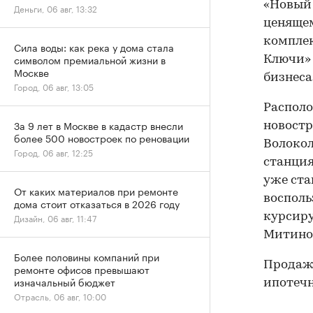
«Новый 
Деньги, 06 авг, 13:32
ценящем
комплек
Сила воды: как река у дома стала
символом премиальной жизни в
Ключи» 
Москве
бизнеса
Город, 06 авг, 13:05
Располо
За 9 лет в Москве в кадастр внесли
новостр
более 500 новостроек по реновации
Волокол
Город, 06 авг, 12:25
станция
уже ста
От каких материалов при ремонте
восполь
дома стоит отказаться в 2026 году
курсиру
Дизайн, 06 авг, 11:47
Митино,
Более половины компаний при
Продажа
ремонте офисов превышают
изначальный бюджет
ипотечн
Отрасль, 06 авг, 10:00