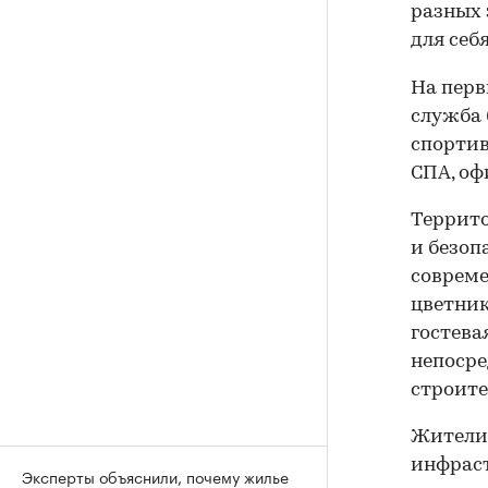
разных 
для себ
На перв
служба 
спортив
СПА, оф
Террито
и безоп
совреме
цветник
гостева
непосре
строите
Жители 
инфраст
Эксперты объяснили, почему жилье