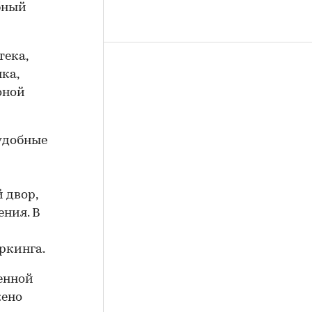
бный
тека,
ка,
оной
 удобные
 двор,
ения. В
ркинга.
енной
жено