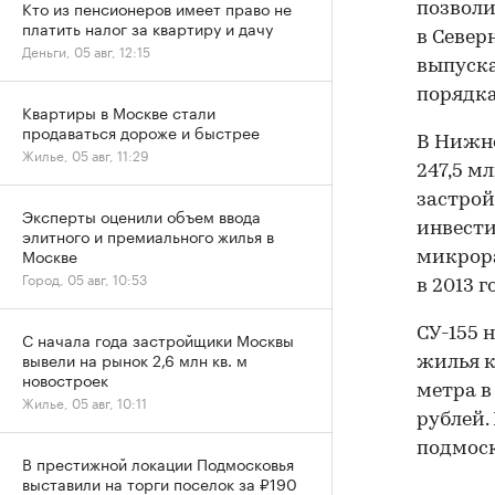
Кто из пенсионеров имеет право не
позволи
платить налог за квартиру и дачу
в Север
Деньги, 05 авг, 12:15
выпуска
порядка 
Квартиры в Москве стали
продаваться дороже и быстрее
В Нижне
Жилье, 05 авг, 11:29
247,5 м
застрой
Эксперты оценили объем ввода
инвести
элитного и премиального жилья в
Москве
микрора
Город, 05 авг, 10:53
в 2013 г
СУ-155 
С начала года застройщики Москвы
вывели на рынок 2,6 млн кв. м
жилья к
новостроек
метра в
Жилье, 05 авг, 10:11
рублей.
подмоск
В престижной локации Подмосковья
выставили на торги поселок за ₽190