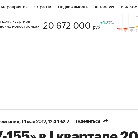
Мероприятия
Отрасли
Недвижимость
Autonews
РБК Ком
20 672 000
 цена квартиры
 РБК
РБК Образование
РБК Курсы
РБК Life
+5.87%
Тренды
Виз
вских новостройках
руб
ь
Крипто
РБК Бизнес-среда
Дискуссионный клуб
Исследо
зета
Спецпроекты СПб
Конференции СПб
Спецпроекты
кономика
Бизнес
Технологии и медиа
Финансы
Рынок на
(+86,01%)
(+28,89%)
5 450
АФК «Система» ₽12
Купить
К
ПСБ к 29.07.27
прогноз БКС к 15.07.27
Поделиться
компаний
⁠,
14 мая 2012, 12:34
2
-155» в I квартале 2