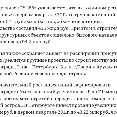
-релизе «СУ-155» указывается, что в столичном рег
овье в первом квартале 2012-го группа компаний
ет 87 крупных объектов, объем инвестиций в
льство составил 4,15 млрд руб. При этом в строите
руктурных объектов социально-бытового назнач
правлено 94,2 млн руб.
я также сохраняет акцент на расширении присут
х, реализуя крупные проекты по строительству жи
граде, Санкт-Петербурге, Калуге, Твери и других 
ьной России и северо-запада страны.
начительный рост инвестиций зафиксирован в
граде: объем вложений увеличился с 9 до 119 млн 
строительство третий очереди жилого комплекса
й остров». В Петербурге инвестирование увеличил
н руб. в первом квартале 2011г. до 43,22 млн руб., чт