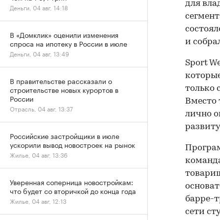
для вла
Деньги, 04 авг, 14:18
сегмент
состоял
В «Домклик» оценили изменения
и собрал
спроса на ипотеку в России в июле
Деньги, 04 авг, 13:49
Sport W
которые
В правительстве рассказали о
только 
строительстве новых курортов в
России
Вместо
Отрасль, 04 авг, 13:37
лично о
развиту
Российские застройщики в июле
ускорили вывод новостроек на рынок
Програм
Жилье, 04 авг, 13:36
команда
товарищ
Уверенная соперница новостройкам:
основат
что будет со вторичкой до конца года
барре-т
Жилье, 04 авг, 12:13
сети ст