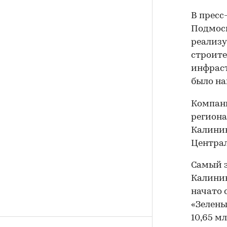
В пресс
Подмоск
реализу
строите
инфраст
было на
Компани
региона
Калинин
Централ
Самый з
Калинин
начато 
«Зелены
10,65 мл