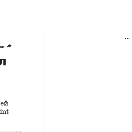
ся
л
лей
int-