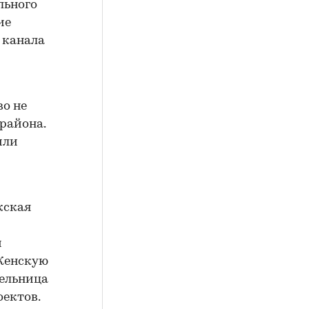
льного
ие
о канала
о не
 района.
или
жская
и
 Женскую
тельница
оектов.