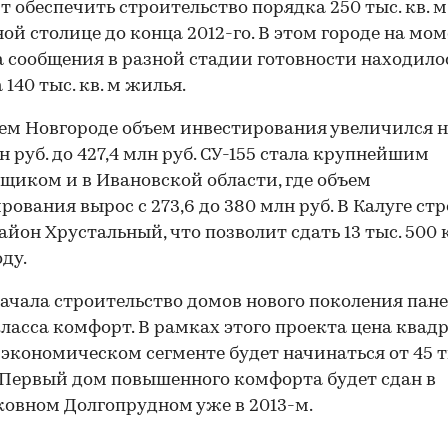
т обеспечить строительство порядка 250 тыс. кв. 
ной столице до конца 2012-го. В этом городе на мо
00:00
/
00:00
 сообщения в разной стадии готовности находило
140 тыс. кв. м жилья.
м Новгороде объем инвестирования увеличился н
лн руб. до 427,4 млн руб. СУ-155 стала крупнейшим
щиком и в Ивановской области, где объем
рования вырос с 273,6 до 380 млн руб. В Калуге ст
йон Хрустальный, что позволит сдать 13 тыс. 500
оду.
начала строительство домов нового поколения пан
ласса комфорт. В рамках этого проекта цена квад
 экономическом сегменте будет начинаться от 45 т
 Первый дом повышенного комфорта будет сдан в
овном Долгопрудном уже в 2013-м.