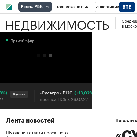
Подписка на РБК
Инвестиции
НЕДВИЖИМОСТЬ
Средняя
РБК Вино
Спорт
Школа управления
в моско
Национальные проекты
Город
Стил
Прямой эфир
Кредитные рейтинги
Франшизы
Га
Проверка контрагентов
Политика
Э
(+13,02%)
«Русагро» ₽120
Ozon ₽
Купить
Купить
прогноз ПСБ к 26.07.27
прогноз 
Лента новостей
Новости 
ЦБ оценил ставки проектного
«СУ