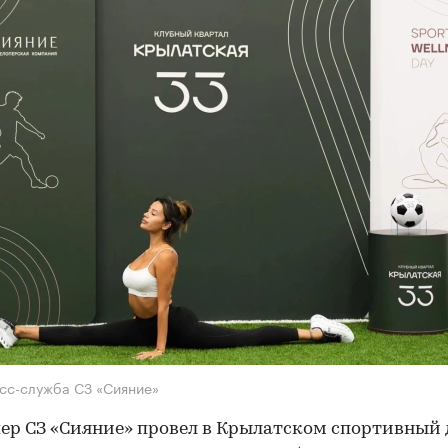
сс-служба СЗ «Сияние»
ер СЗ «Сияние» провел в Крылатском спортивный 