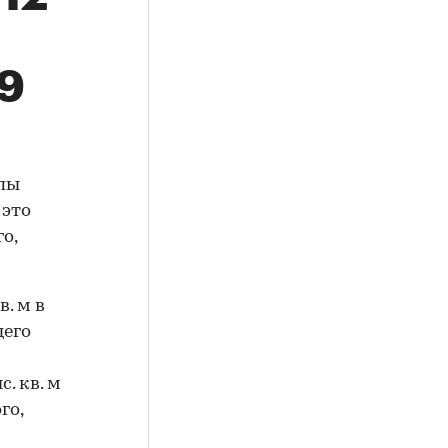
,9
ппы
 это
о,
в. м в
щего
. кв. м
го,