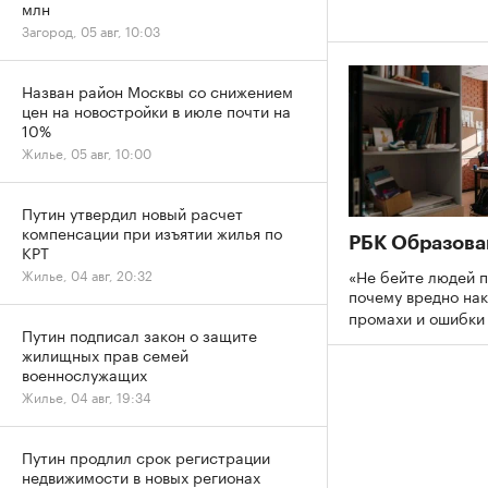
млн
Загород, 05 авг, 10:03
Назван район Москвы со снижением
цен на новостройки в июле почти на
10%
Жилье, 05 авг, 10:00
Путин утвердил новый расчет
компенсации при изъятии жилья по
РБК Образова
КРТ
«Не бейте людей п
Жилье, 04 авг, 20:32
почему вредно нак
промахи и ошибк
Путин подписал закон о защите
жилищных прав семей
военнослужащих
Жилье, 04 авг, 19:34
Путин продлил срок регистрации
недвижимости в новых регионах