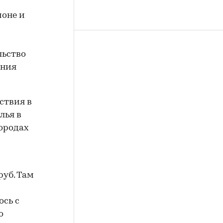
ионе и
льство
ения
ствия в
лья в
городах
руб. Там
ось с
о