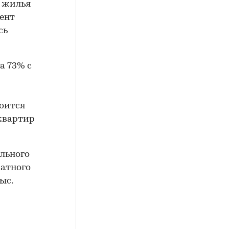
м жилья
мент
сь
а 73% с
роится
 квартир
ельного
ратного
ыс.