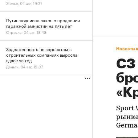
Жилье, 04 авг, 19:21
Путин подписал закон о продлении
гаражной амнистии на пять лет
Отрасль, 04 авг, 18:48
Задолженность по зарплатам в
Новости 
строительных компаниях выросла
вдвое за год
СЗ
Деньги, 04 авг, 15:07
бр
«К
Sport
рынка
Germa