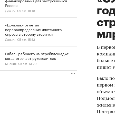
финансирования для застройщиков
России
год
Деньги, 05 авг, 18:13
стр
«Домклик» отметил
перераспределение ипотечного
мл
спроса в сторону вторички
Деньги, 05 авг, 15:13
В перво
Гибель рабочего на стройплощадке:
компани
когда отвечает руководитель
больше 
Мнения, 05 авг, 13:29
пишет Р
Было пос
первом 
объема 
Подмоск
жилья в
Централ