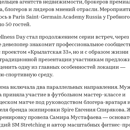
дельцев агентств недвижимости, брокеров премиа
а, блогеров и лидеров мнений отрасли. Мероприят
ось в Paris Saint-Germain Academy Russia у Гребног
о 50 гостей.
ellness Day стал продолжением серии встреч, через
 девелопер знакомит профессиональное сообществ
с проектом «Крылатская 33», но и с образом жизни
 традиционной презентации участникам предлож
ценить одну из главных особенностей локации —
ю спортивную среду.
ма включала два параллельных направления. Му
 приняла участие в футбольном мастер-классе и
еском матче под руководством блогера-вратаря 
еля бренда экипировки Spire Евгения Спирякова.
ренировку провела Самира Мустафаева — основа
удий SM Stretching и автор масштабных фитнес-пр