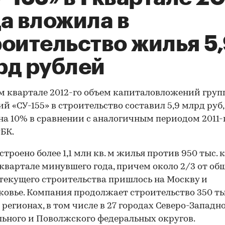
а вложила в
оительство жилья 5
рд рублей
м квартале 2012-го объем капиталовложений гру
й «СУ-155» в строительство составил 5,9 млрд руб,
на 10% в сравнении с аналогичным периодом 2011-г
БК.
троено более 1,1 млн кв. м жилья против 950 тыс. к
квартале минувшего года, причем около 2/3 от об
текущего строительства пришлось на Москву и
овье. Компания продолжает строительство 350 тыс
 регионах, в том числе в 27 городах Северо-Западно
ьного и Поволжского федеральных округов.