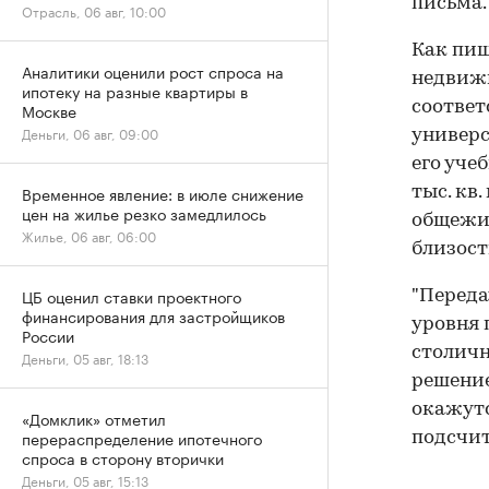
письма.
Отрасль, 06 авг, 10:00
Как пиш
Аналитики оценили рост спроса на
недвижи
ипотеку на разные квартиры в
соответ
Москве
Деньги, 06 авг, 09:00
универс
его уче
Временное явление: в июле снижение
тыс. кв
цен на жилье резко замедлилось
общежит
Жилье, 06 авг, 06:00
близост
ЦБ оценил ставки проектного
"Переда
финансирования для застройщиков
уровня 
России
столичн
Деньги, 05 авг, 18:13
решение
окажутс
«Домклик» отметил
перераспределение ипотечного
подсчит
спроса в сторону вторички
Деньги, 05 авг, 15:13