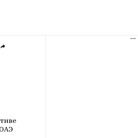
ктиве
 ОАЭ