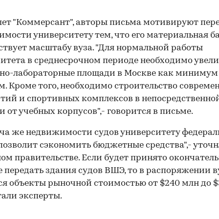
ет "Коммерсант", авторы письма мотивируют пер
мости университету тем, что его материальная ба
ствует масштабу вуза. "Для нормальной работы
итета в среднесрочном периоде необходимо увел
бно-лабораторные площади в Москве как минимум 
. м. Кроме того, необходимо строительство совреме
ий и спортивных комплексов в непосредственно
00:00
/
00:00
и от учебных корпусов",- говорится в письме.
ча же недвижимости судов университету федерал
позволит сэкономить бюджетные средства",- уточн
ом правительстве. Если будет принято окончател
 передать здания судов ВШЭ, то в распоряжении в
я объекты рыночной стоимостью от $240 млн до $
али эксперты.