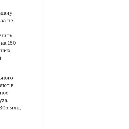
едачу
за не
ичить
на 150
нных
й
ьного
яют в
ьное
уза
305 млн,