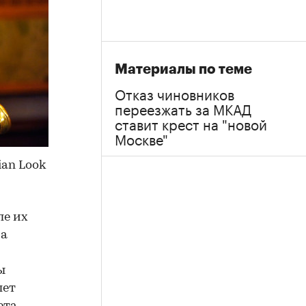
Материалы по теме
Отказ чиновников
переезжать за МКАД
ставит крест на "новой
Москве"
ian Look
ле их
ра
ы
шет