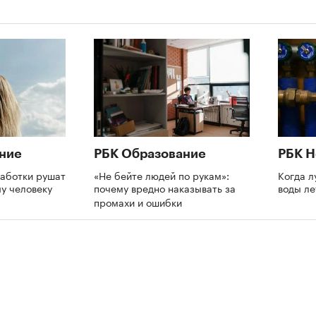
ние
РБК Образование
РБК 
аботки рушат
«Не бейте людей по рукам»:
Когда л
му человеку
почему вредно наказывать за
воды л
промахи и ошибки