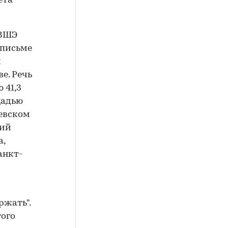
ета
 ВШЭ
 письме
и
е. Речь
 41,3
щадью
ьевском
ший
а,
анкт-
ржать".
того