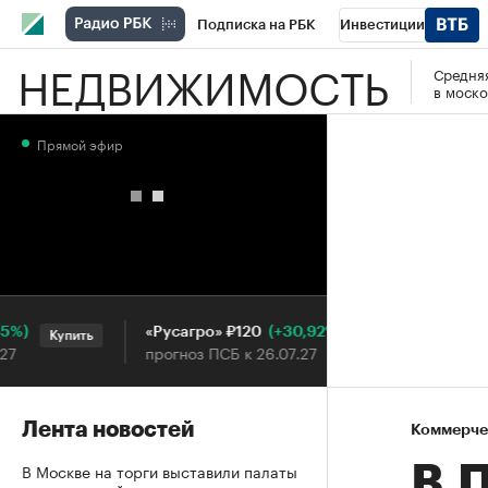
Подписка на РБК
Инвестиции
НЕДВИЖИМОСТЬ
Средняя
РБК Вино
Спорт
Школа управления
в моско
Национальные проекты
Город
Стил
Прямой эфир
Кредитные рейтинги
Франшизы
Га
Проверка контрагентов
Политика
Э
(+30,92%)
«Русагро» ₽120
Ozon ₽
Купить
Купить
прогноз ПСБ к 26.07.27
прогноз
Лента новостей
Коммерче
В Москве на торги выставили палаты
В.