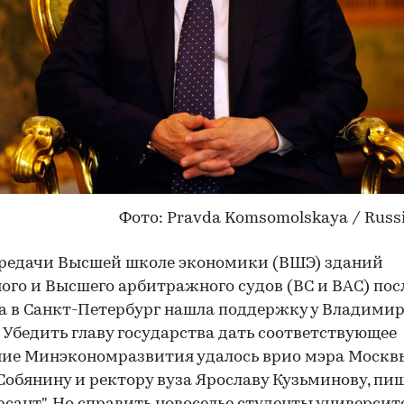
Фото: Pravda Komsomolskaya / Russ
редачи Высшей школе экономики (ВШЭ) зданий
ого и Высшего арбитражного судов (ВС и ВАС) пос
а в Санкт-Петербург нашла поддержку у Владими
 Убедить главу государства дать соответствующее
ие Минэкономразвития удалось врио мэра Москв
Собянину и ректору вуза Ярославу Кузьминову, пи