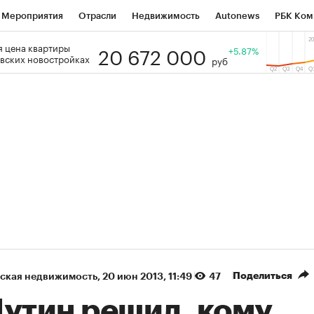
Мероприятия
Отрасли
Недвижимость
Autonews
РБК Ком
20 672 000
 цена квартиры
 РБК
РБК Образование
РБК Курсы
РБК Life
+5.87%
Тренды
Виз
вских новостройках
руб
ь
Крипто
РБК Бизнес-среда
Дискуссионный клуб
Исследо
зета
Спецпроекты СПб
Конференции СПб
Спецпроекты
кономика
Бизнес
Технологии и медиа
Финансы
Рынок на
(+87,48%)
(+30,42%)
5 450
АФК «Система» ₽12
Купить
К
 ПСБ к 29.07.27
прогноз БКС к 15.07.27
Поделиться
ская недвижимость
⁠,
20 июн 2013, 11:49
47
Путин решил, кому