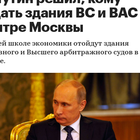
ать здания ВС и ВАС
нтре Москвы
й школе экономики отойдут здания
вного и Высшего арбитражного судов в
е.