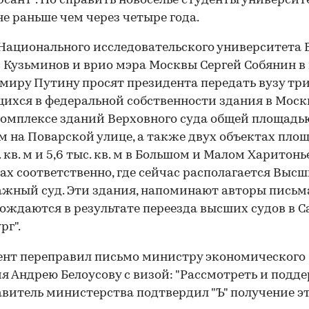
сант". Но справить новоселье студенты университ
не раньше чем через четыре года.
Национального исследовательского университета
 Кузьминов и врио мэра Москвы Сергей Собянин в
миру Путину просят президента передать вузу тр
ихся в федеральной собственности здания в Москв
комплексе зданий Верховного суда общей площадью
. м на Поварской улице, а также двух объектах пло
с. кв. м и 5,6 тыс. кв. м в Большом и Малом Харитон
ах соответственно, где сейчас располагается Выс
жный суд. Эти здания, напоминают авторы письм
ождаются в результате переезда высших судов в С
рг".
нт переправил письмо министру экономического
я Андрею Белоусову с визой: "Рассмотреть и подде
витель министерства подтвердил "Ъ" получение э