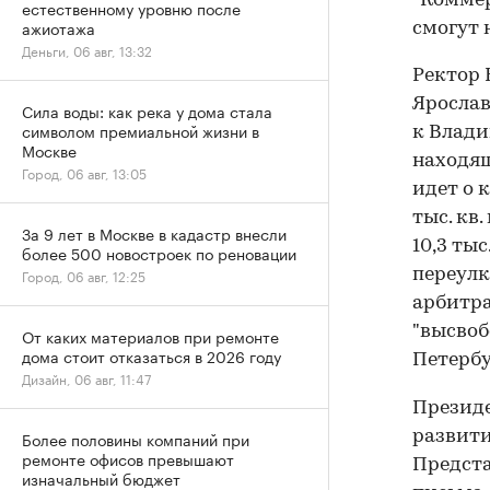
"Коммер
естественному уровню после
ажиотажа
смогут 
Деньги, 06 авг, 13:32
Ректор 
Ярослав
Сила воды: как река у дома стала
символом премиальной жизни в
к Влади
Москве
находящ
Город, 06 авг, 13:05
идет о 
тыс. кв
За 9 лет в Москве в кадастр внесли
10,3 ты
более 500 новостроек по реновации
переулк
Город, 06 авг, 12:25
арбитра
"высвоб
От каких материалов при ремонте
дома стоит отказаться в 2026 году
Петербу
Дизайн, 06 авг, 11:47
Президе
развити
Более половины компаний при
ремонте офисов превышают
Предста
изначальный бюджет