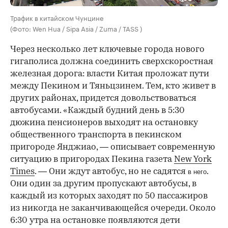
Трафик в китайском Чунцине
(Фото: Wen Hua / Sipa Asia / Zuma / TASS )
Через несколько лет ключевые города нового
гигаполиса должна соединить сверхскоростная
железная дорога: власти Китая проложат пути
между Пекином и Тяньцзинем. Тем, кто живет в
других районах, придется довольствоваться
автобусами. «Каждый будний день в 5:30
дюжина пенсионеров выходят на остановку
общественного транспорта в пекинском
пригороде Янджиао, — описывает современную
ситуацию в пригородах Пекина газета
New York
Times
. — Они ждут автобус, но не садятся
.
в него
Они один за другим пропускают автобусы, в
каждый из которых заходят по 50 пассажиров
из никогда не заканчивающейся очереди. Около
6:30 утра на остановке появляются дети