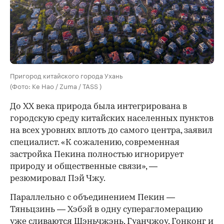
Пригород китайского города Ухань
(Фото: Ke Hao / Zuma / TASS )
До XX века природа была интегрирована в
городскую среду китайских населенных пунктов
на всех уровнях вплоть до самого центра, заявил
специалист. «К сожалению, современная
застройка Пекина полностью игнорирует
природу и общественные связи», —
резюмировал Пэй Чжу.
Параллельно с объединением Пекин —
Тяньцзинь — Хэбэй в одну суперагломерацию
уже
сливаются
Шэньчжэнь, Гуанчжоу, Гонконг и