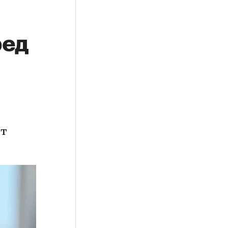
ред
ет