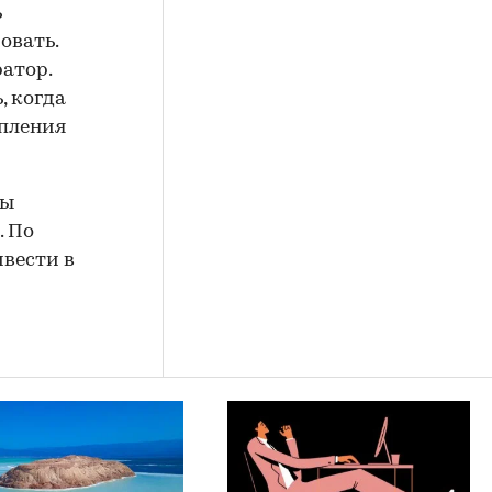
ь
овать.
ратор.
, когда
опления
ны
. По
ивести в