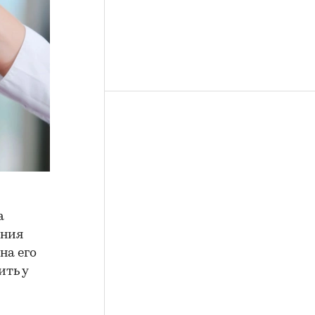
а
ения
на его
ить у