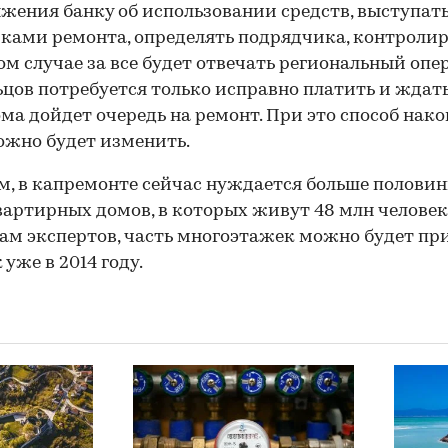
жения банку об использовании средств, выступат
ками ремонта, определять подрядчика, контролир
ом случае за все будет отвечать региональный опе
цов потребуется только исправно платить и ждать
ома дойдет очередь на ремонт. При это способ нак
ожно будет изменить.
, в капремонте сейчас нуждается больше полови
артирных домов, в которых живут 48 млн человек
ам экспертов, часть многоэтажек можно будет пр
00:00
/
00:00
 уже в 2014 году.