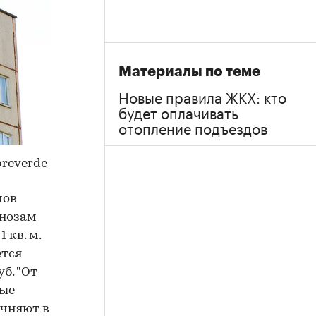
Материалы по теме
Новые правила ЖКХ: кто
будет оплачивать
отопление подъездов
preverde
мов
гнозам
 кв. м.
ется
б. "От
рые
очняют в