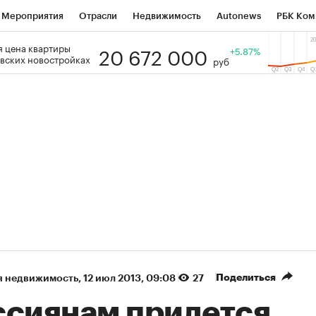
Мероприятия
Отрасли
Недвижимость
Autonews
РБК Ком
20 672 000
 цена квартиры
 РБК
РБК Образование
РБК Курсы
РБК Life
+5.87%
Тренды
Виз
вских новостройках
руб
ь
Крипто
РБК Бизнес-среда
Дискуссионный клуб
Исследо
зета
Спецпроекты СПб
Конференции СПб
Спецпроекты
кономика
Бизнес
Технологии и медиа
Финансы
Рынок на
(+90,76%)
(+34,79%)
₽5 450
АФК «Система» ₽12
Купить
з ПСБ к 29.07.27
прогноз БКС к 15.07.27
Поделиться
я недвижимость
⁠,
12 июл 2013, 09:08
27
ссиянам придется