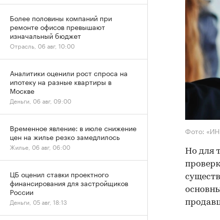
Более половины компаний при
ремонте офисов превышают
изначальный бюджет
Отрасль, 06 авг, 10:00
Аналитики оценили рост спроса на
ипотеку на разные квартиры в
Москве
Деньги, 06 авг, 09:00
Временное явление: в июле снижение
Фото: «И
цен на жилье резко замедлилось
Жилье, 06 авг, 06:00
Но для 
проверк
ЦБ оценил ставки проектного
существ
финансирования для застройщиков
основны
России
Деньги, 05 авг, 18:13
продав