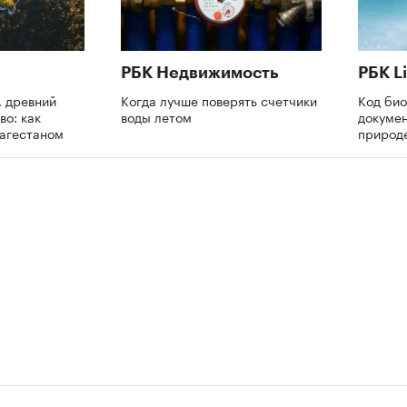
РБК Недвижимость
РБК Li
 древний
Когда лучше поверять счетчики
Код би
во: как
воды летом
докумен
Дагестаном
природе