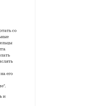
отать со
льные
дельцы
нта
елать
ислять
на его
е".
ь и