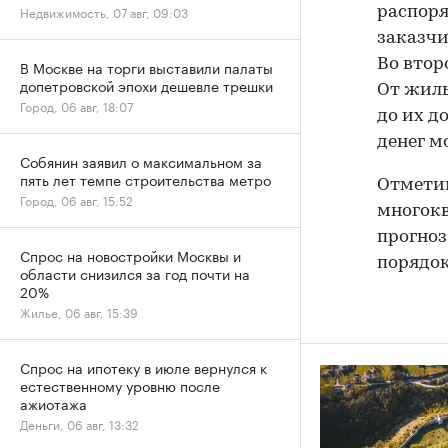
Недвижимость, 07 авг, 09:03
распоря
заказчи
Во втор
В Москве на торги выставили палаты
допетровской эпохи дешевле трешки
От жиль
Город, 06 авг, 18:07
до их д
денег м
Собянин заявил о максимальном за
пять лет темпе строительства метро
Отметим
Город, 06 авг, 15:52
многокв
прогноз
Спрос на новостройки Москвы и
порядок
области снизился за год почти на
20%
Жилье, 06 авг, 15:39
Спрос на ипотеку в июле вернулся к
естественному уровню после
ажиотажа
Деньги, 06 авг, 13:32