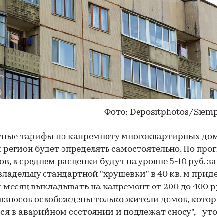
Фото: Depositphotos/Siem
тные тарифы по капремноту многоквартирных до
регион будет определять самостоятельно. По про
в, в среднем расценки будут на уровне 5-10 руб. за 1
 владельцу стандартной "хрущевки" в 40 кв. м прид
месяц выкладывать на капремонт от 200 до 400 ру
взносов освобождены только жители домов, кото
ся в аварийном состоянии и подлежат сносу", - ут