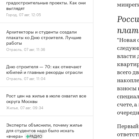
градостроительные проекты. Как они
минреги
выглядят
Город, 07 авг, 12:05
Росс
плат
Архитекторы и студенты создали
плакаты ко Дню строителя. Лучшие
"Новая 
работы
следующ
Отрасль, 07 авг, 11:36
власти 
квартир
Дню строителя — 70: как отмечают
юбилей и главные рекорды отрасли
всего д
Отрасль, 07 авг, 11:04
накопле
взносы 
Рост цен на жилье в июле охватил все
специал
округа Москвы
счете, 
Жилье, 07 авг, 09:34
очередн
Эксперты объяснили, почему жилье
Первый 
для студентов надо было искать
ответст
«вчера»
РАДИО