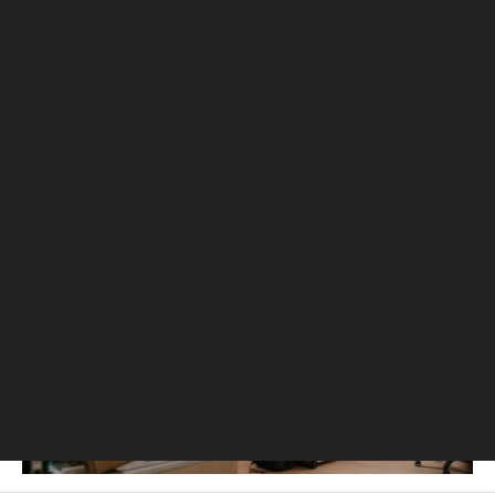
Высоцкой
Земли. Они объяснили
идею
Вино
Life
РБК Образование
«Не бейте людей по рукам»: почему вредно наказывать за
промахи и ошибки