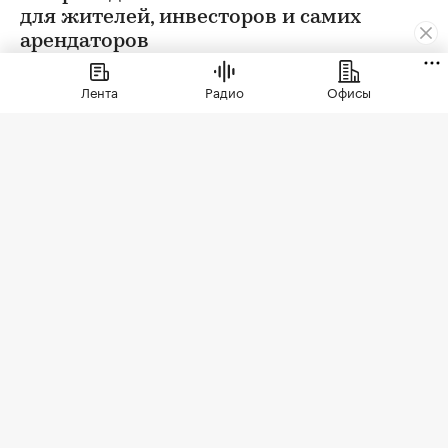
для жителей, инвесторов и самих
арендаторов
Лента
Радио
Офисы
Фото: СберСити
Советский гастроном был особым миром:
отдельно стоящее здание с центральным
входом, высокими потолками, отделами с