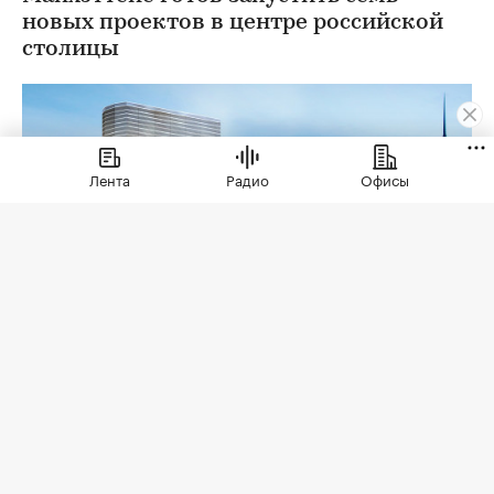
новых проектов в центре российской
столицы
Лента
Радио
Офисы
Фото: Zeckendorf Development Llc
Американский девелопер Уильям Ли Зекендорф,
владелец компании Zeckendorf Development Llc,
будет строить дорогую недвижимость в центре