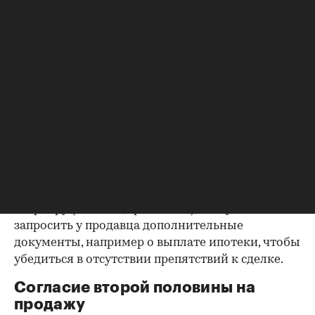
Выписка из ЕГРН — реестра
собственников
Выписка ЕГРН при покупке вторички содержит
актуальную информацию о квартире и ее
собственниках, не поленитесь сверить ее с
данными из прочих документов.
Несовпадение — повод к более углубленной
проверке.
Как отмечают в «ИНКОМ-Недвижимости», если в
выписке имеются сведения об обременениях на
квартиру (ипотека, арест и т.д.), следует
запросить у продавца дополнительные
документы, например о выплате ипотеки, чтобы
убедиться в отсутствии препятствий к сделке.
Согласие второй половины на
продажу