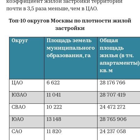
коэффициент жилой застройки территории
почти в 3,5 раза меньше, чем в ЦАО.
Топ-10 округов Москвы по плотности жилой
застройки
Округ
Площадь земель
Общая
муниципального
площадь
образования, га
жилья (в т.ч.
апартаменты)
кв. м
ЦАО
6 622
28 176 766
ЮЗАО
11 041
28 707 419
СВАО
10 222
24 472 272
ЮАО
13 148
28 765 906
САО
11 820
24 237 058