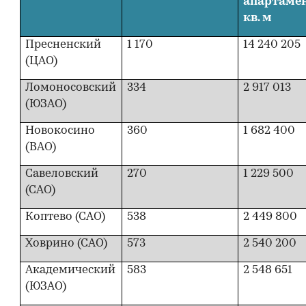
апартамен
кв. м
Пресненский
1 170
14 240 205
(ЦАО)
Ломоносовский
334
2 917 013
(ЮЗАО)
Новокосино
360
1 682 400
(ВАО)
Савеловский
270
1 229 500
(САО)
Коптево (САО)
538
2 449 800
Ховрино (САО)
573
2 540 200
Академический
583
2 548 651
(ЮЗАО)