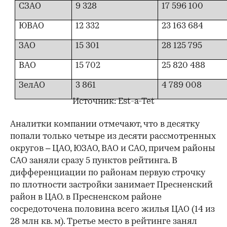
СЗАО
9 328
17 596 100
ЮВАО
12 332
23 163 684
ЗАО
15 301
28 125 795
ВАО
15 702
25 820 488
ЗелАО
3 861
4 789 008
Источник: Est-a-Tet
Аналитки компании отмечают, что в десятку
попали только четыре из десяти рассмотренных
округов – ЦАО, ЮЗАО, ВАО и САО, причем районы
САО заняли сразу 5 пунктов рейтинга. В
дифференциации по районам первую строчку
по плотности застройки занимает Пресненский
район в ЦАО. в Пресненском районе
сосредоточена половина всего жилья ЦАО (14 из
28 млн кв. м). Третье место в рейтинге занял