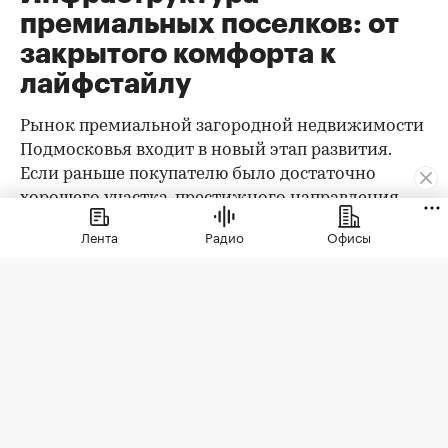
премиальных поселков: от
закрытого комфорта к
лайфстайлу
Рынок премиальной загородной недвижимости
Подмосковья входит в новый этап развития.
Если раньше покупателю было достаточно
хорошего участка, престижного направления,
охраны и качественного дома, то сегодня запрос
Лента
Радио
Офисы
заметно изменился. Клиент выбирает уже не
только квадратные метры и сотки, а целостную
среду проживания: архитектуру,
благоустройство, приватность, сервис, доступ к
природе, спорт, детскую и семейную
инфраструктуру.
При этом анализ существующего предложения
показывает важный парадокс: несмотря на рост