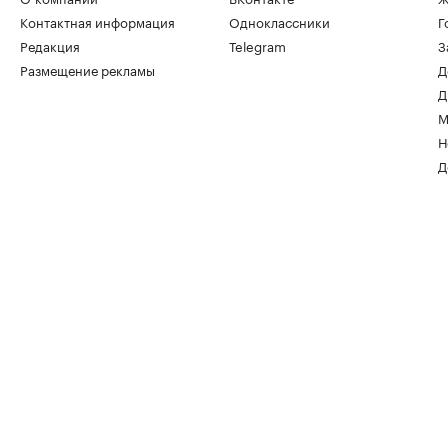
Контактная информация
Одноклассники
Г
Редакция
Telegram
З
Размещение рекламы
Д
Д
М
Н
Д