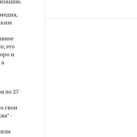
изацию.
медиа,
вским
ивное
е, это
юро и
 а
я по 27
u свои
ва" -
 или