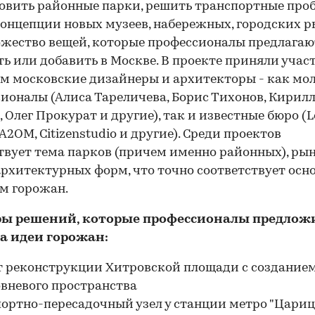
овить районные парки, решить транспортные проб
онцепции новых музеев, набережных, городских р
жество вещей, которые профессионалы предлагаю
ь или добавить в Москве. В проекте приняли участ
м московские дизайнеры и архитекторы - как мо
ионалы (Алиса Тареличева, Борис Тихонов, Кирил
, Олег Прокурат и другие), так и известные бюро (L
 A2OM, Citizenstudio и другие). Среди проектов
твует тема парков (причем именно районных), ры
рхитектурных форм, что точно соответствует ос
м горожан.
ы решений, которые профессионалы предлож
на идеи горожан:
т реконструкции Хитровской площади с создание
вневого пространства
портно-пересадочный узел у станции метро "Цари