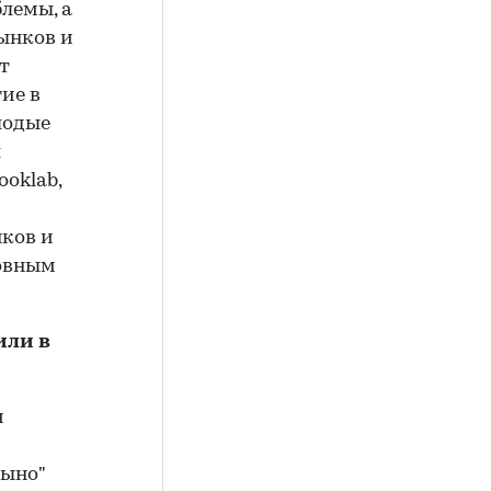
лемы, а
ынков и
т
ие в
лодые
л
ooklab,
нков и
новным
или в
м
цыно"