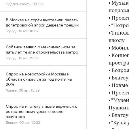
Недвижимость, 09:03
• Музык
подзаря
• Проек
В Москве на торги выставили палаты
допетровской эпохи дешевле трешки
• "Петр
Город, 06 авг, 18:07
• Типов
школу
Собянин заявил о максимальном за
• Мобил
пять лет темпе строительства метро
• Конце
Город, 06 авг, 15:52
простр
• Возро
Спрос на новостройки Москвы и
области снизился за год почти на
• Благо
20%
• Новые
Жилье, 06 авг, 15:39
• Проек
• "Музе
Спрос на ипотеку в июле вернулся к
Пушки
естественному уровню после
ажиотажа
• Благо
Деньги, 06 авг, 13:32
• "Куль