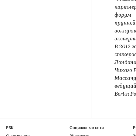
партнер
форум -
крупней
волнующ
эксперт
В 2012 
спикеро
Лондона
Чикаго 
Массачу
ведущий
Berlin Р
РБК
Социальные сети
Р
О компании
ВКонтакте
Ж