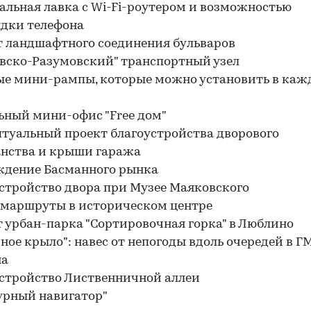
альная лавка с Wi-Fi-роутером и возможностью
дки телефона
т ландшафтного соединения бульваров
овско-Разумовский" транспортный узел
ые мини-рампы, которые можно установить в ка
ьный мини-офис "Free дом"
птуальный проект благоустройства дворового
анства и крыши гаража
ждение Басманного рынка
устройство двора при Музее Маяковского
 маршруты в историческом центре
т урбан-парка "Сортировочная горка" в Люблино
йное крыло": навес от непогоды вдоль очередей в 
на
устройство Лиственничной аллеи
турный навигатор"