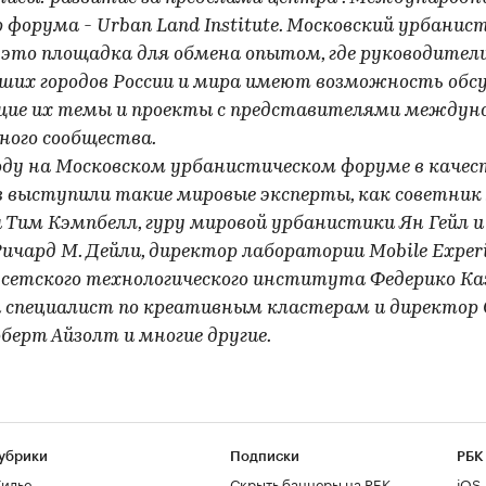
 форума - Urban Land Institute. Московский урбанис
 это площадка для обмена опытом, где руководител
ших городов России и мира имеют возможность обс
ие их темы и проекты с представителями междун
ного сообщества.
году на Московском урбанистическом форуме в качес
в выступили такие мировые эксперты, как советник
 Тим Кэмпбелл, гуру мировой урбанистики Ян Гейл и
Ричард М. Дейли, директор лаборатории Mobile Exper
сетского технологического института Федерико Каз
 специалист по креативным кластерам и директор 
оберт Айзолт и многие другие.
убрики
Подписки
РБК
илье
Скрыть баннеры на РБК
iOS