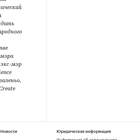
тический
и
удить
ародного
тве
 мэра
 экс-мэр
ience
аленьо,
Create
 Новости
Юридическая информация
Информация об ограничениях