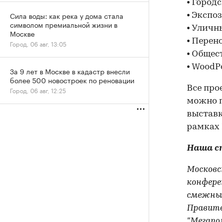
• Город
Сила воды: как река у дома стала
• Экспо
символом премиальной жизни в
• Уличн
Москве
• Перен
Город, 06 авг, 13:05
• Общес
• WoodP
За 9 лет в Москве в кадастр внесли
более 500 новостроек по реновации
Все про
Город, 06 авг, 12:25
можно п
выставк
рамках 
Наша с
Московс
конфере
смежных
Правите
"Мегапо