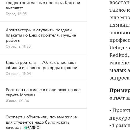
градостроительные проекты. Как они
восстан
выглядят
также к
Город, 12:05
еще мно
изменит
Архитекторы и студенты создали
основно
плакаты ко Дню строителя. Лучшие
работы
професс
Отрасль, 11:36
Лебедев
Redkod,
Дню строителя — 70: как отмечают
главенс
юбилей и главные рекорды отрасли
малых а
Отрасль, 11:04
запроса
Рост цен на жилье в июле охватил все
Пример
округа Москвы
ответ 
Жилье, 09:34
• Проек
Эксперты объяснили, почему жилье
двухуро
для студентов надо было искать
• Транс
«вчера»
РАДИО