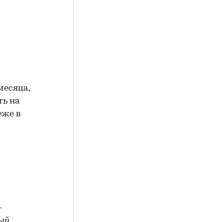
месяца,
ть на
еже в
-
ный