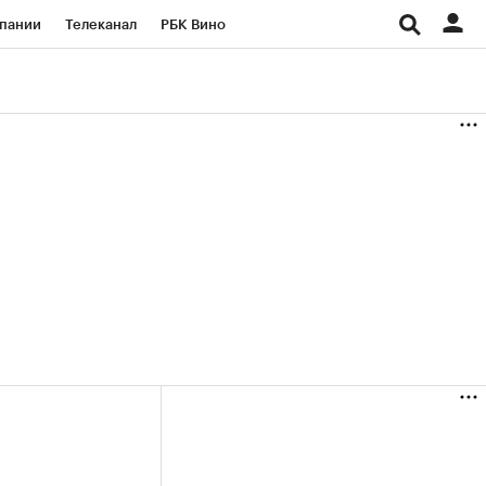
пании
Телеканал
РБК Вино
ациональные проекты
Город
аншизы
Газета
ка
Бизнес