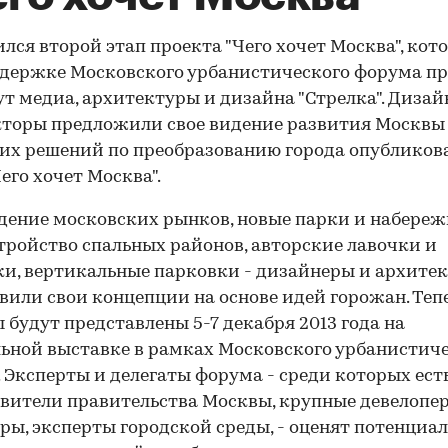
лся второй этап проекта "Чего хочет Москва", кот
держке Московского урбанистического форума п
т медиа, архитектуры и дизайна "Стрелка". Дизай
торы предложили свое видение развития Москвы 
их решений по преобразованию города опубликов
Чего хочет Москва".
ение московских рынков, новые парки и набереж
тройство спальных районов, авторские лавочки и
и, вертикальные парковки - дизайнеры и архите
вили свои концепции на основе идей горожан. Тепе
 будут представлены 5-7 декабря 2013 года на
ьной выставке в рамках Московского урбанистич
 Эксперты и делегаты форума - среди которых ест
вители правительства Москвы, крупные девелопе
ры, эксперты городской среды, - оценят потенциал