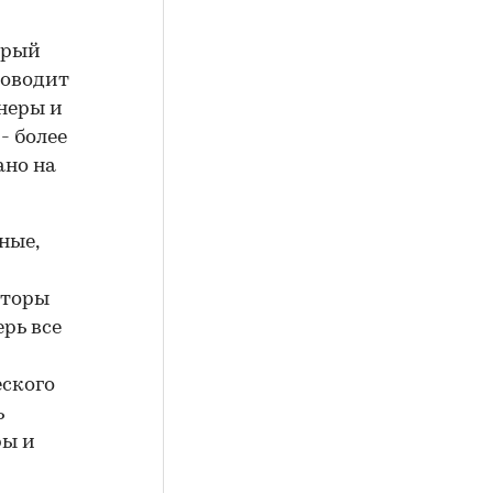
орый
роводит
неры и
- более
ано на
ные,
кторы
рь все
еского
ь
ры и