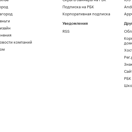
ород
Подписка на РБК
And
агород
Корпоративная подписка
AppG
еньги
Уведомления
Дру
изайн
RSS
Обл
нения
Кор
овости компаний
дом
ом
Хос
Рег
Зна
Сайт
РБК
Шко