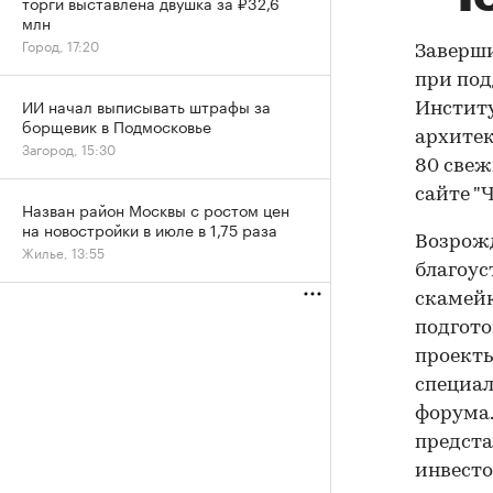
торги выставлена двушка за ₽32,6
млн
Город, 17:20
Заверши
при под
ИИ начал выписывать штрафы за
Институ
борщевик в Подмосковье
архитек
Загород, 15:30
80 свеж
сайте "
Назван район Москвы с ростом цен
на новостройки в июле в 1,75 раза
Возрожд
Жилье, 13:55
благоус
скамейк
подгото
проекты
специал
форума.
предста
инвесто