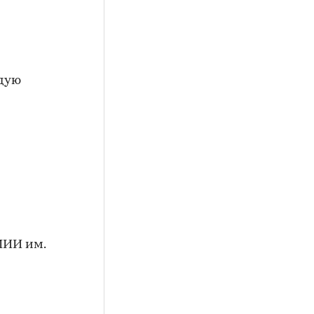
ждую
ГМИИ им.