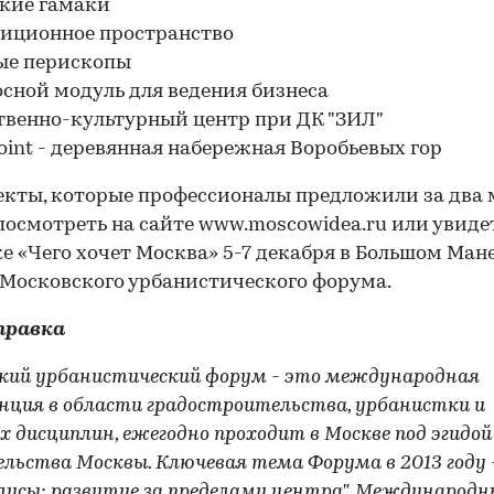
ские гамаки
зиционное пространство
ые перископы
осной модуль для ведения бизнеса
твенно-культурный центр при ДК "ЗИЛ"
oint - деревянная набережная Воробьевых гор
екты, которые профессионалы предложили за два 
осмотреть на сайте www.moscowidea.ru или увиде
е «Чего хочет Москва» 5-7 декабря в Большом Ман
Московского урбанистического форума.
правка
кий урбанистический форум - это международная
нция в области градостроительства, урбанистки и
 дисциплин, ежегодно проходит в Москве под эгидой
льства Москвы. Ключевая тема Форума в 2013 году 
лисы: развитие за пределами центра". Международ