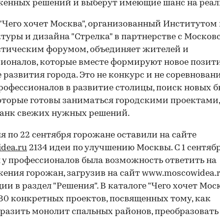
женных решений и выберут имеющие шанс на реал
"Чего хочет Москва", организованный Институтом 
туры и дизайна "Стрелка" в партнерстве с Моско
тическим форумом, объединяет жителей и
ионалов, которые вместе формируют новое позит
 развития города. Это не конкурс и не соревновани
рофессионалов в развитие столицы, поиск новых б
оторые готовы заниматься городскими проектами,
банк свежих нужных решений.
ля по 22 сентября горожане оставили на сайте
dea.ru
2134 идеи по улучшению Москвы. С 1 сентябр
 у профессионалов была возможность ответить на
ения горожан, загрузив на сайт www.moscowidea.r
ии в раздел "Решения". В каталоге "Чего хочет Моск
80 конкретных проектов, посвященных тому, как
разить монолит спальных районов, преобразовать