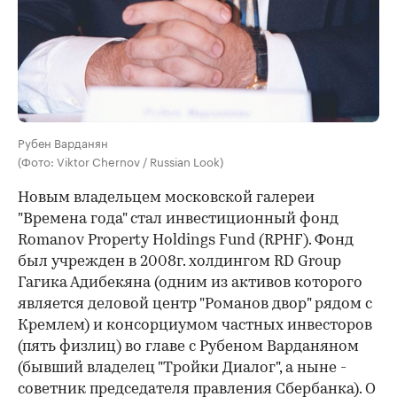
Рубен Варданян
(Фото: Viktor Chernov / Russian Look)
Новым владельцем московской галереи
"Времена года" стал инвестиционный фонд
Romanov Property Holdings Fund (RPHF). Фонд
был учрежден в 2008г. холдингом RD Group
Гагика Адибекяна (одним из активов которого
является деловой центр "Романов двор" рядом с
Кремлем) и консорциумом частных инвесторов
(пять физлиц) во главе с Рубеном Варданяном
(бывший владелец "Тройки Диалог", а ныне -
советник председателя правления Сбербанка). О