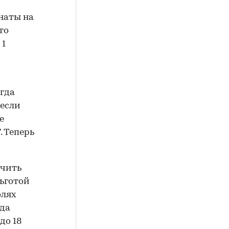
наты на
то
 1
егда
 если
е
. Теперь
учить
льготой
олях
ода
до 18