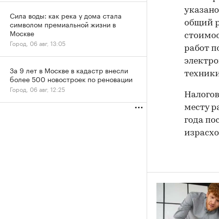
указано
Сила воды: как река у дома стала
общий р
символом премиальной жизни в
Москве
стоимос
Город, 06 авг, 13:05
работ п
электро
За 9 лет в Москве в кадастр внесли
техники
более 500 новостроек по реновации
Город, 06 авг, 12:25
Налогов
месту р
года по
израсхо