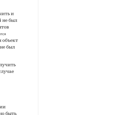
чить и
 не был
нтов
ется
н объект
 не был
олучить
случае
нии
но быть