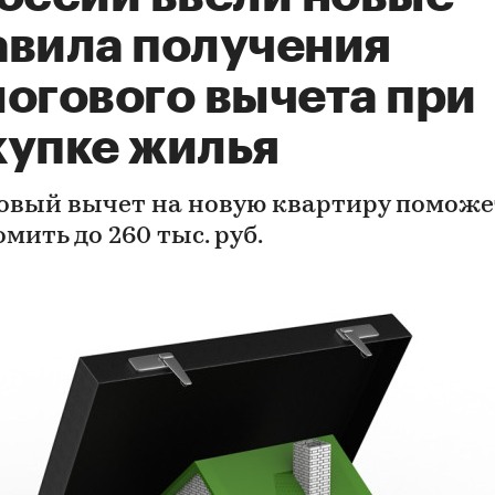
авила получения
логового вычета при
купке жилья
овый вычет на новую квартиру поможе
мить до 260 тыс. руб.