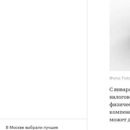
Фото: Fot
С январ
налогов
физичес
компенс
может д
В Москве выбрали лучшие