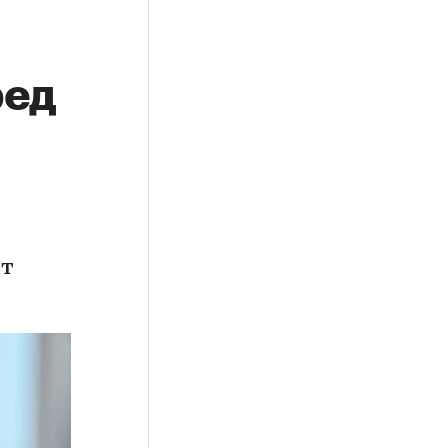
ред
ет