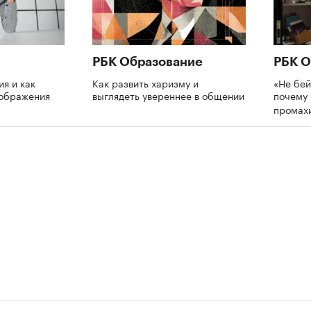
РБК Образование
РБК О
ия и как
Как развить харизму и
«Не бей
оображения
выглядеть увереннее в общении
почему 
промах