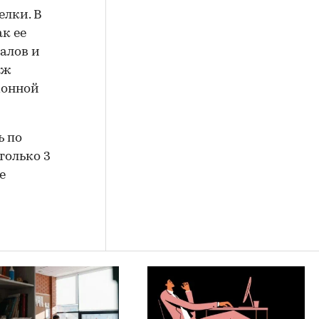
елки. В
к ее
иалов и
аж
хонной
ь по
только 3
е