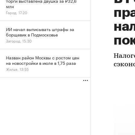
торги выставлена двушка за ₽32,6
млн
пр
Город, 17:20
на
ИИ начал выписывать штрафы за
борщевик в Подмосковье
по
Загород, 15:30
Налог
Назван район Москвы с ростом цен
на новостройки в июле в 1,75 раза
сэконо
Жилье, 13:55