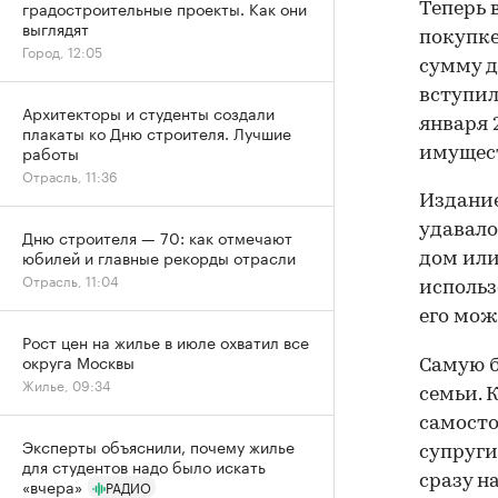
градостроительные проекты. Как они
Теперь 
выглядят
покупке
Город, 12:05
сумму д
вступил
Архитекторы и студенты создали
января 2
плакаты ко Дню строителя. Лучшие
работы
имущест
Отрасль, 11:36
Издание
удавало
Дню строителя — 70: как отмечают
юбилей и главные рекорды отрасли
дом или
Отрасль, 11:04
использ
его мож
Рост цен на жилье в июле охватил все
округа Москвы
Самую б
Жилье, 09:34
семьи. 
самосто
Эксперты объяснили, почему жилье
супруги
для студентов надо было искать
сразу н
«вчера»
РАДИО