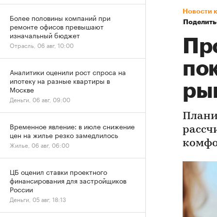
Новости 
Более половины компаний при
Поделить
ремонте офисов превышают
изначальный бюджет
Пр
Отрасль, 06 авг, 10:00
по
Аналитики оценили рост спроса на
ипотеку на разные квартиры в
ры
Москве
Деньги, 06 авг, 09:00
Плани
Временное явление: в июле снижение
рассч
цен на жилье резко замедлилось
комфо
Жилье, 06 авг, 06:00
ЦБ оценил ставки проектного
финансирования для застройщиков
России
Деньги, 05 авг, 18:13