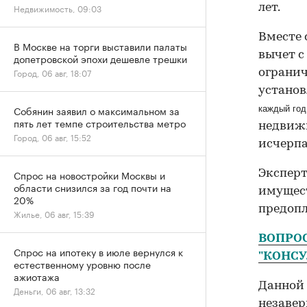
лет.
Недвижимость, 09:03
Вместе 
В Москве на торги выставили палаты
вычет с
допетровской эпохи дешевле трешки
Город, 06 авг, 18:07
огранич
установ
Собянин заявил о максимальном за
каждый год
пять лет темпе строительства метро
недвижи
Город, 06 авг, 15:52
исчерпа
Эксперт
Спрос на новостройки Москвы и
области снизился за год почти на
имущест
20%
предопл
Жилье, 06 авг, 15:39
ВОПРОС
Спрос на ипотеку в июле вернулся к
"КОНС
естественному уровню после
ажиотажа
Данной 
Деньги, 06 авг, 13:32
незавер