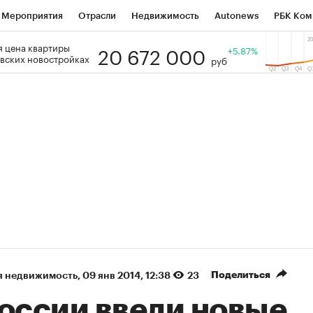
Мероприятия
Отрасли
Недвижимость
Autonews
РБК Ком
20 672 000
 цена квартиры
 РБК
РБК Образование
РБК Курсы
РБК Life
+5.87%
Тренды
Виз
вских новостройках
руб
ь
Крипто
РБК Бизнес-среда
Дискуссионный клуб
Исследо
зета
Спецпроекты СПб
Конференции СПб
Спецпроекты
кономика
Бизнес
Технологии и медиа
Финансы
Рынок на
(+88,94%)
(+33,93%)
5 450
АФК «Система» ₽12
Купить
 ПСБ к 29.07.27
прогноз БКС к 15.07.27
Поделиться
я недвижимость
⁠,
09 янв 2014, 12:38
23
России ввели новые