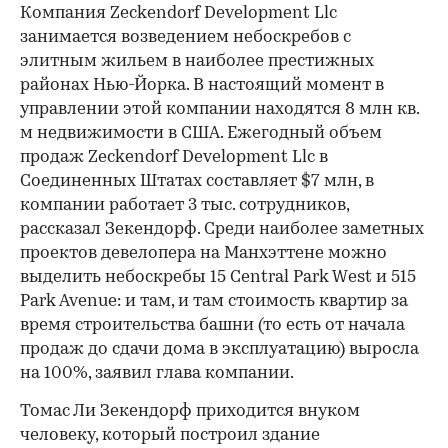
Компания Zeckendorf Development Llc
занимается возведением небоскребов с
элитным жильем в наиболее престижных
районах Нью-Йорка. В настоящий момент в
управлении этой компании находятся 8 млн кв.
м недвижимости в США. Ежегодный объем
продаж Zeckendorf Development Llc в
Соединенных Штатах составляет $7 млн, в
компании работает 3 тыс. сотрудников,
00:00
/
00:00
рассказал Зекендорф. Среди наиболее заметных
проектов девелопера на Манхэттене можно
выделить небоскребы 15 Central Park West и 515
Park Avenue: и там, и там стоимость квартир за
время строительства башни (то есть от начала
продаж до сдачи дома в эксплуатацию) выросла
на 100%, заявил глава компании.
Томас Ли Зекендорф приходится внуком
человеку, который построил здание