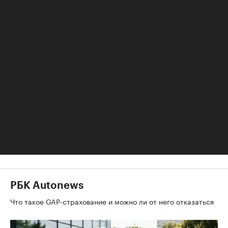
домостроение. Они идут в традиционное
строительство, то есть в конкурентную среду, -
объясняет перспективность домов-
трансформеров Юрий Мальцев. - Мы сейчас
продвигаем то, чего нет на рынке вообще. Это
инновационный продукт, рынок свободен. Наша
задача - имея эксклюзив, не только продвигать
канадскую продукцию, но и сделать русскую
продукцию качеством не хуже, а даже
лучше. Сначала запустить пилотное
производство, чтобы потом создать такое
фактически в каждом регионе России".
РБК Autonews
Что такое GAP-страхование и можно ли от него отказаться