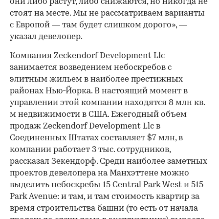
они либо растут, либо снижаются, но никогда не
стоят на месте. Мы не рассматриваем варианты
с Европой — там будет слишком дорого», —
указал девелопер.
Компания Zeckendorf Development Llc
занимается возведением небоскребов с
элитным жильем в наиболее престижных
районах Нью-Йорка. В настоящий момент в
управлении этой компании находятся 8 млн кв.
м недвижимости в США. Ежегодный объем
продаж Zeckendorf Development Llc в
Соединенных Штатах составляет $7 млн, в
компании работает 3 тыс. сотрудников,
00:00
/
00:00
рассказал Зекендорф. Среди наиболее заметных
проектов девелопера на Манхэттене можно
выделить небоскребы 15 Central Park West и 515
Park Avenue: и там, и там стоимость квартир за
время строительства башни (то есть от начала