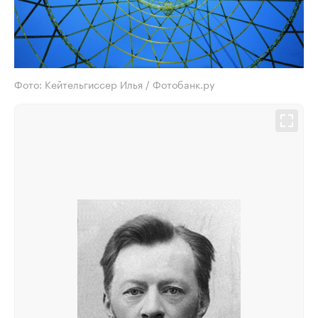
Фото: Кейтельгиссер Илья / Фотобанк.ру