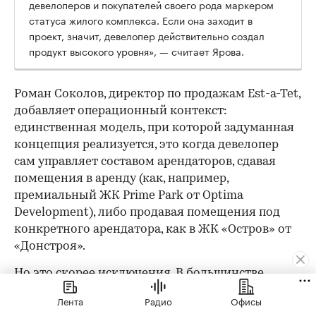
девелоперов и покупателей своего рода маркером
статуса жилого комплекса. Если она заходит в
проект, значит, девелопер действительно создал
продукт высокого уровня», — считает Ярова.
Роман Соколов, директор по продажам Est-a-Tet,
добавляет операционный контекст:
единственная модель, при которой задуманная
концепция реализуется, это когда девелопер
сам управляет составом арендаторов, сдавая
помещения в аренду (как, например,
премиальный ЖК Prime Park от Optima
Development), либо продавая помещения под
конкретного арендатора, как в ЖК «Остров» от
«Донстроя».
Но это скорее исключения. В большинстве
случаев помещения просто продают, и дальше
Лента
Радио
Офисы
все решает рынок. Белых описывает уязвимость