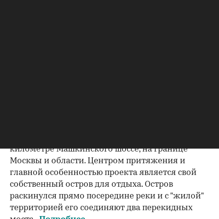
домами, созданными по индивидуальным
проектам. Каждое здание оборудовано лифтом
и передовыми коммуникациями. Все это
заметно выделяет дома на фоне окружающих
новостроек.
Подробнее…
"Новогорск. Курорт"
"Олимпийская деревня Новогорск. Курорт" - это
первый в России жилой комплекс бизнес-класса
курортного типа, расположенный на нулевом
километре Машкинского шоссе, на границе
Москвы и области. Центром притяжения и
главной особенностью проекта является свой
собственный остров для отдыха. Остров
раскинулся прямо посередине реки и с "жилой"
территорией его соединяют два перекидных