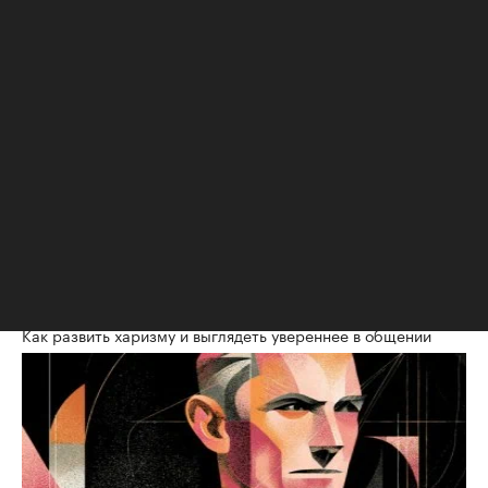
29 мая 2014г.
Все освещение этой части штаб-квартиры
Google управляется с помощью датчиков
присутствия и освещенности, чтобы не
переводить зря электричество. Каждый
сотрудник может регулировать самостоятельно
освещение на своим рабочем месте - для этого
есть настольные светодиодные лампы.
РБК Образование
Как развить харизму и выглядеть увереннее в общении