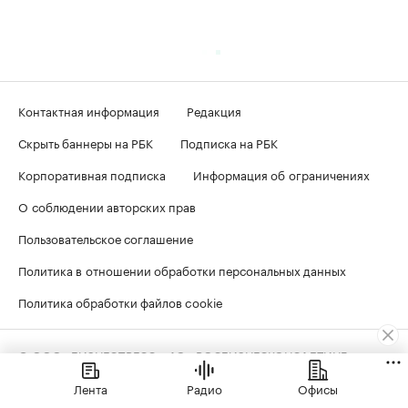
Контактная информация
Редакция
Скрыть баннеры на РБК
Подписка на РБК
Корпоративная подписка
Информация об ограничениях
О соблюдении авторских прав
Пользовательское соглашение
Политика в отношении обработки персональных данных
Политика обработки файлов cookie
© ООО «БИЗНЕСПРЕСС», АО «РОСБИЗНЕСКОНСАЛТИНГ»,
1995–2026
. Сообщения и материалы информационного
агентства «РБК» (свидетельство о регистрации средства
Лента
Радио
Офисы
массовой информации выдано Федеральной службой