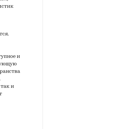
истик
тся.
тупное и
вующую
транства
а
 так и
т
м