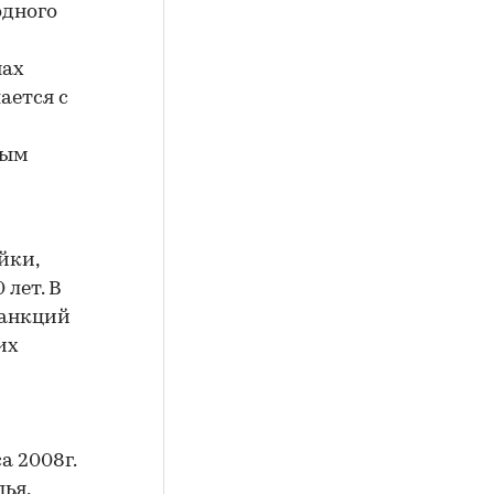
одного
нах
ается с
ным
йки,
лет. В
санкций
их
а 2008г.
ья,