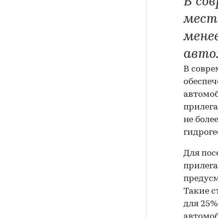
В со
мест
мене
авто
В совр
обеспеч
автомоб
прилега
не боле
гидроге
Для пос
прилега
предусм
Такие с
для 25%
автомоб