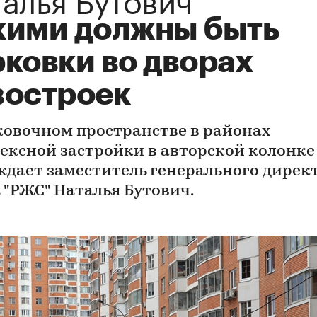
кими должны быть
рковки во дворах
востроек
ковочном пространстве в районах
ексной застройки в авторской колонке
ждает заместитель генерального дирек
 "РЖС" Наталья Бутович.