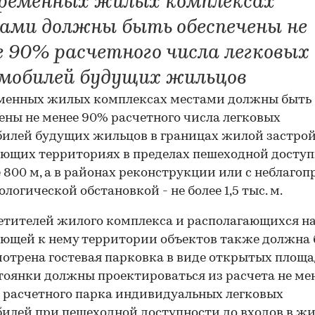
временных жилых комплексах
ами должны быть обеспечены не
е 90% расчетного числа легковых
мобилей будущих жильцов
еменных жилых комплексах местами должны быть
ены не менее 90% расчетного числа легковых
илей будущих жильцов в границах жилой застрой
ющих территориях в пределах пешеходной доступ
е 800 м, а в районах реконструкции или с неблаго
ологической обстановкой - не более 1,5 тыс. м.
етителей жилого комплекса и располагающихся н
ющей к нему территории объектов также должна
отрена гостевая парковка в виде открытых площа
тоянки должны проектироваться из расчета не ме
 расчетного парка индивидуальных легковых
илей при пешеходной доступности до входов в ж