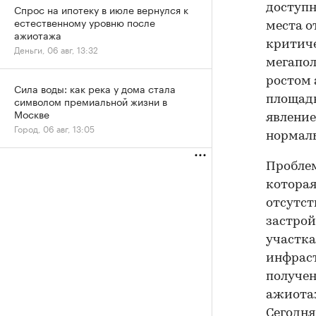
Спрос на ипотеку в июле вернулся к
доступн
естественному уровню после
места о
ажиотажа
критич
Деньги, 06 авг, 13:32
мегапол
ростом 
Сила воды: как река у дома стала
символом премиальной жизни в
площадк
Москве
явление
Город, 06 авг, 13:05
нормал
Проблем
которая
отсутст
застрой
участка
инфраст
получен
ажиотаж
Сегодня