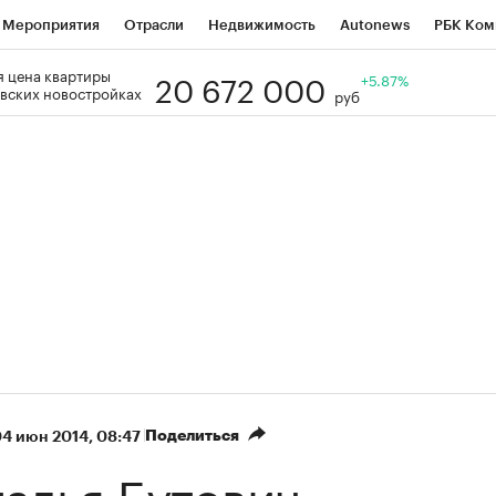
Мероприятия
Отрасли
Недвижимость
Autonews
РБК Ком
20 672 000
 цена квартиры
Образование
РБК Курсы
РБК Life
Тренды
+5.87%
Визионеры
Н
вских новостройках
руб
Дискуссионный клуб
Исследования
Кредитные рейтинги
Фр
Спецпроекты
Проверка контрагентов
Политика
Экономи
к наличной валюты
Поделиться
4 июн 2014, 08:47
алья Бутович