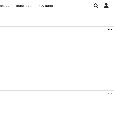
пании
Телеканал
РБК Вино
ациональные проекты
Город
аншизы
Газета
ка
Бизнес