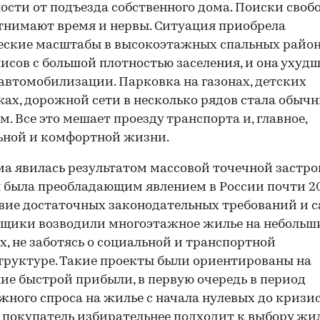
ости от подъезда собственного дома. Поиски своб
тнимают время и нервы. Ситуация приобрела
еские масштабы в высокоэтажных спальных райо
исов с большой плотностью заселения, и она ухудш
автомобилизации. Парковка на газонах, детских
ах, дорожной сети в несколько рядов стала обыч
м. Все это мешает проезду транспорта и, главное,
ьной и комфортной жизни.
а явилась результатом массовой точечной застро
 была преобладающим явлением в России почти 20 
вие достаточных законодательных требований и 
щики возводили многоэтажное жилье на небольш
х, не заботясь о социальной и транспортной
руктуре. Такие проекты были ориентированы на
ие быстрой прибыли, в первую очередь в период
ного спроса на жилье с начала нулевых до кризис
 покупатель избирательнее подходит к выбору жил