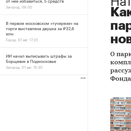
от нее избавиться, 5 средств
Загород, 09:00
Ка
па
В первом московском «тучерезе» на
торги выставлена двушка за ₽32,6
млн
но
Город, 07 авг, 17:20
О пар
ИИ начал выписывать штрафы за
борщевик в Подмосковье
компл
Загород, 07 авг, 15:30
рассу
Фонда