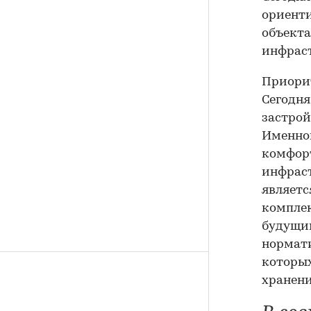
ориенти
объекта
инфрас
Приорит
Сегодня
застрой
Именной
комфорт
инфраст
являетс
комплек
будущим
нормати
которы
хранени