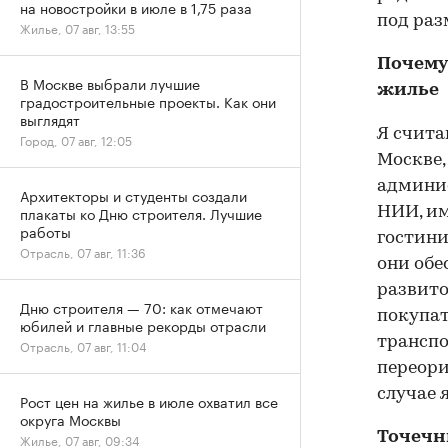
на новостройки в июле в 1,75 раза
под раз
Жилье, 07 авг, 13:55
Почему
В Москве выбрали лучшие
жилье
градостроительные проекты. Как они
выглядят
Я счита
Город, 07 авг, 12:05
Москве,
админи
Архитекторы и студенты создали
плакаты ко Дню строителя. Лучшие
НИИ, им
работы
гостини
Отрасль, 07 авг, 11:36
они обе
развито
Дню строителя — 70: как отмечают
покупат
юбилей и главные рекорды отрасли
транспо
Отрасль, 07 авг, 11:04
переори
случае 
Рост цен на жилье в июле охватил все
округа Москвы
Точечн
Жилье, 07 авг, 09:34