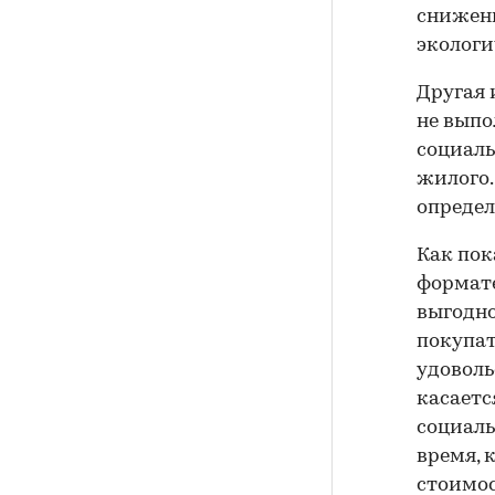
снижени
экологи
Другая 
не выпо
социаль
жилого.
определ
Как пок
формате
выгодно
покупат
удоволь
касаетс
социаль
время, 
стоимос