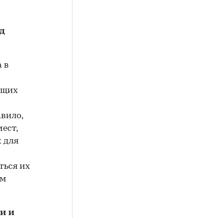
д
 в
ющих
вило,
ест,
 для
ться их
ом
и и