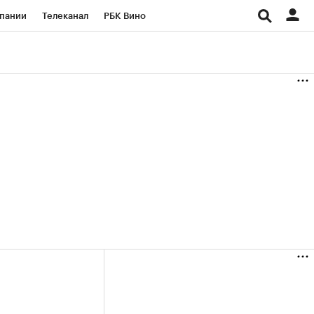
пании
Телеканал
РБК Вино
ациональные проекты
Город
аншизы
Газета
ка
Бизнес