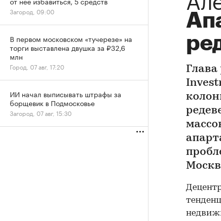
от нее избавиться, 5 средств
Загород, 09:00
Ап
ре
В первом московском «тучерезе» на
торги выставлена двушка за ₽32,6
млн
Город, 07 авг, 17:20
Глава
Inves
ИИ начал выписывать штрафы за
колон
борщевик в Подмосковье
редев
Загород, 07 авг, 15:30
массо
апарт
пробл
Москв
Децент
тенден
недвиж