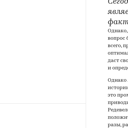
Сего
явля
факт
Однако,
вопрос 
всего, 
оптимал
даст св
и опред
Однако 
истории
это пр
приводи
Редевел
положит
разы, р