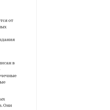
тся от
ных
оздания
писан в
ю
очечные
рые
ных
в. Они