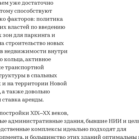
ем уже достаточно
Этому способствуют
ко факторов: политика
их властей по введению
 зон для паркинга и
на строительство новых
ов недвижимости внутри
о кольца, активное
е транспортной
труктуры в спальных
 и на территории Новой
 а также довольно
 ставка аренды.
постройки XIX–XX веков,
ые административные здания, бывшие НИИ и цел
дственные комплексы идеально подходят для
опмента, и большинство этих зданий оптимальны