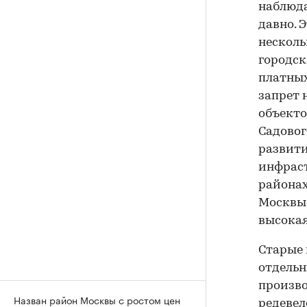
наблюда
давно. 
несколь
городск
платных
запрет 
объект
Садовог
развити
инфрас
районах
Москвы,
высокая
Старые 
отдельн
произво
Назван район Москвы с ростом цен
редевел