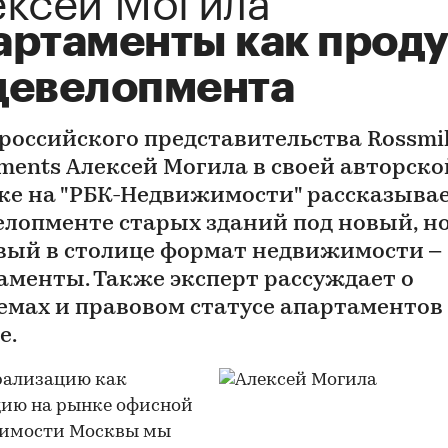
артаменты как проду
девелопмента
 российского представительства Rossmi
tments Алексей Могила в своей авторско
ке на "РБК-Недвижимости" рассказывае
елопменте старых зданий под новый, н
вый в столице формат недвижимости –
аменты. Также эксперт рассуждает о
емах и правовом статусе апартаментов
е.
рализацию как
цию на рынке офисной
имости Москвы мы