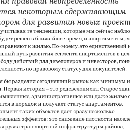
дня правовая неопределенность
ется некоторым сдерживающим
ором для развития новых проект
 учитывая те тенденции, которые мы сейчас наблю
будет решен в ближайшее время, и апартаменты, с
приравняют к жилью. По-моему, это единственный 
ьный путь развития сегмента апартаментов в цел
ободу действий для девелоперов и инвесторов, по
еленность по правовому статусу для покупателей.
я бы разделил сегодняшний рынок как минимум н
. Первая история – это редевелопмент. Старое здан
омышленные, административные или даже жилые о
тся в порядок и получает статус апартаментов.
опмент таких объектов дает сразу несколько
ельных эффектов: это снижение плотности насел
азгрузка транспортной инфраструктуры района,