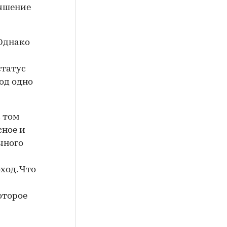
учшение
 Однако
статус
од одно
 том
сное и
чного
ход. Что
оторое