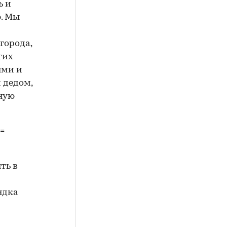
ь и
. Мы
города,
гих
ями и
 дедом,
ьную
=
ть в
ядка