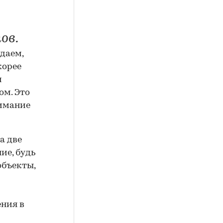
ов.
даем,
корее
и
ом. Это
нимание
а две
ие, будь
бъекты,
ения в