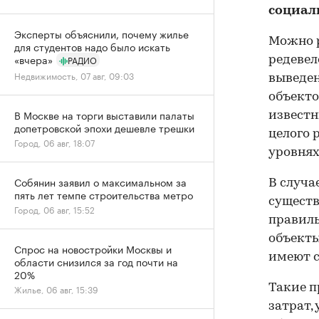
социал
Эксперты объяснили, почему жилье
Можно р
для студентов надо было искать
«вчера»
РАДИО
редевел
Недвижимость, 07 авг, 09:03
выведен
объекто
В Москве на торги выставили палаты
известн
допетровской эпохи дешевле трешки
целого 
Город, 06 авг, 18:07
уровнях
Собянин заявил о максимальном за
В случа
пять лет темпе строительства метро
сущест
Город, 06 авг, 15:52
правиль
объекты
Спрос на новостройки Москвы и
имеют с
области снизился за год почти на
20%
Такие п
Жилье, 06 авг, 15:39
затрат,