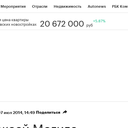
Мероприятия
Отрасли
Недвижимость
Autonews
РБК Ком
20 672 000
 цена квартиры
Образование
РБК Курсы
РБК Life
Тренды
+5.87%
Визионеры
Н
вских новостройках
руб
Дискуссионный клуб
Исследования
Кредитные рейтинги
Фр
Спецпроекты
Проверка контрагентов
Политика
Экономи
к наличной валюты
Поделиться
7 июл 2014, 14:49
ексей Могила