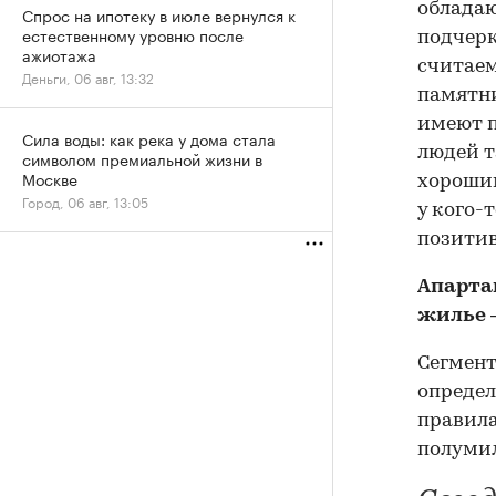
обладаю
Спрос на ипотеку в июле вернулся к
естественному уровню после
подчерк
ажиотажа
считаем
Деньги, 06 авг, 13:32
памятни
имеют п
Сила воды: как река у дома стала
людей т
символом премиальной жизни в
Москве
хорошим
Город, 06 авг, 13:05
у кого-
позитив
Апарта
жилье 
Сегмент
определ
правила
полумил