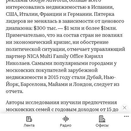
рекламы Google AdWords, больше всего
интересовались недвижимостью в Испании,
США, Италии, Франции и Германии. Пятерка
лидеров не менялась в зависимости от ценового
диапазона: $300 тыс. — $1 млн и более $1млн.
Примечательно, что на состав стран не повлиял
ни экономический кризис, ни обострение
00:00
/
00:00
политической ситуации, отмечает управляющий
партнер NICA Multi Family Office Кирилл
Николаев. Самыми популярными городами у
московских покупателей зарубежной
недвижимости в 2015 году стали Дубай, Нью-
Йорк, Барселона, Майами и Лондон, следует из
отчета.
Авторы исследования изучили предпочтения
московских семей с годовым доходом от 15 до
100 млн руб. (от $200 тыс. до $1,3 млн). Таких, по
оценкам NICA Multi Family Office, не менее 84,3
Лента
Радио
Офисы
тыс. в столице и около 98,5 тыс. по всей стране.