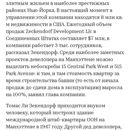
элитным жильем в наиболее престижных
районах Нью-Йорка. В настоящий момент в
управлении этой компании находятся 8 млн кв.
м недвижимости в США. Ежегодный объем
продаж Zeckendorf Development Llc в
Соединенных Штатах составляет $7 млн, в
компании работает 3 тыс. сотрудников,
00:00
/
00:00
рассказал Зекендорф. Среди наиболее заметных
проектов девелопера на Манхэттене можно
выделить небоскребы 15 Central Park West и 515
Park Avenue: и там, и там стоимость квартир за
время строительства башни (то есть от начала
продаж до сдачи дома в эксплуатацию) выросла
на 100%, заявил глава компании.
Томас Ли Зекендорф приходится внуком
человеку, который построил здание
международной штаб-квартиры ООН на
Манхэттене в 1947 году. Другой дед девелопера,