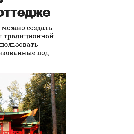
оттедже
е можно создать
 и традиционной
спользовать
изованные под