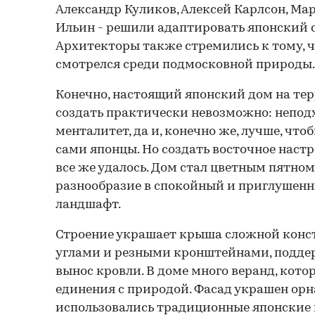
Александр Куликов, Алексей Карлсон, Ма
Ильин - решили адаптировать японский 
Архитекторы также стремились к тому, 
смотрелся среди подмосковной природы.
Конечно, настоящий японский дом на те
создать практически невозможно: непод
менталитет, да и, конечно же, лучше, что
сами японцы. Но создать восточное наст
все же удалось. Дом стал цветным пятном 
разнообразие в спокойный и приглушен
ландшафт.
Строение украшает крыша сложной конс
углами и резными кронштейнами, подд
вынос кровли. В доме много веранд, кот
единения с природой. Фасад украшен орн
использовались традиционные японские 