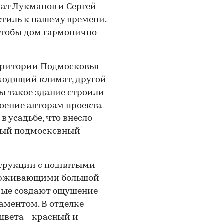
рат Лукманов и Сергей
стиль к нашему времени.
чтобы дом гармонично
рритории Подмосковья
ходящий климат, другой
бы такое здание строили
роение авторам проекта
в усадьбе, что внесло
ный подмосковный
трукции с поднятыми
ерживающими большой
орые создают ощущение
аментом. В отделке
цвета - красный и