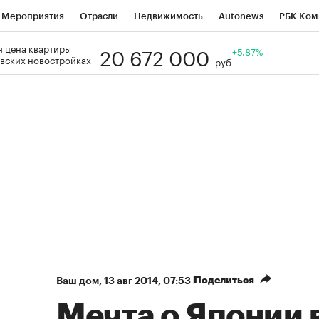
Мероприятия
Отрасли
Недвижимость
Autonews
РБК Ком
20 672 000
 цена квартиры
Образование
РБК Курсы
РБК Life
Тренды
+5.87%
Визионеры
Н
вских новостройках
руб
Дискуссионный клуб
Исследования
Кредитные рейтинги
Фр
Спецпроекты
Проверка контрагентов
Политика
Экономи
к наличной валюты
Поделиться
Ваш дом
⁠,
13 авг 2014, 07:53
Мечта о Японии 