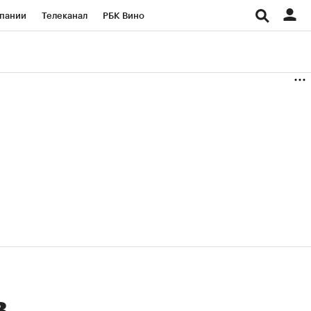
пании
Телеканал
РБК Вино
ациональные проекты
Город
аншизы
Газета
ка
Бизнес
в