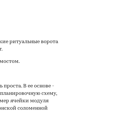
ские ритуальные ворота
.
 мостом.
проста. В ее основе -
 планировочную схему,
змер ячейки модуля
онской соломенной