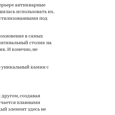
ерьере антикварные
шилась использовать их.
, стилизованными под
 другом, создавая
ичается плавными
й элемент здесь не