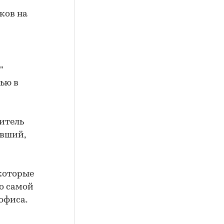
"
ью в
итель
ивший,
екоторые
о самой
офиса.