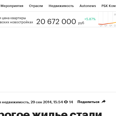
Мероприятия
Отрасли
Недвижимость
Autonews
РБК Ком
20 672 000
 цена квартиры
 РБК
РБК Образование
РБК Курсы
РБК Life
+5.87%
Тренды
Виз
вских новостройках
руб
ь
Крипто
РБК Бизнес-среда
Дискуссионный клуб
Исследо
зета
Спецпроекты СПб
Конференции СПб
Спецпроекты
кономика
Бизнес
Технологии и медиа
Финансы
Рынок на
(+86,17%)
(+27,09%)
n ₽5 450
АФК «Система» ₽12
Купить
ноз ПСБ к 29.07.27
прогноз БКС к 15.07.27
Поделиться
я недвижимость
⁠,
29 сен 2014, 15:54
14
рогое жилье стали