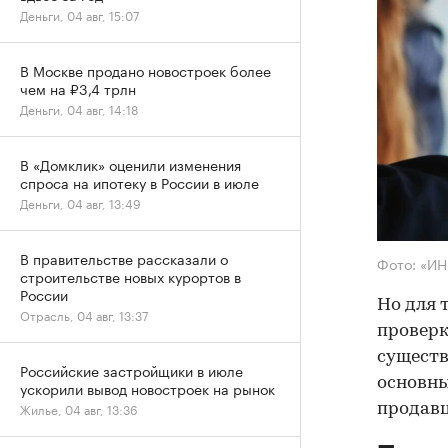
Деньги, 04 авг, 15:07
В Москве продано новостроек более
чем на ₽3,4 трлн
Деньги, 04 авг, 14:18
В «Домклик» оценили изменения
спроса на ипотеку в России в июле
Деньги, 04 авг, 13:49
В правительстве рассказали о
Фото: «И
строительстве новых курортов в
России
Но для 
Отрасль, 04 авг, 13:37
проверк
существ
Российские застройщики в июле
основны
ускорили вывод новостроек на рынок
Жилье, 04 авг, 13:36
продав