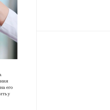
а
ения
на его
ить у