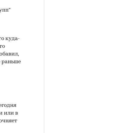
упп"
и
то куда-
то
обавил,
е раньше
егодня
и или в
точняет