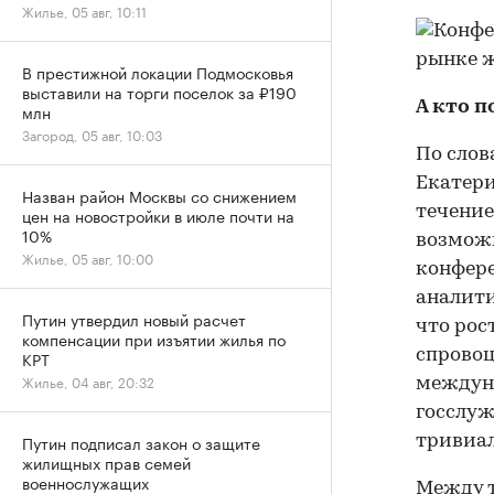
Жилье, 05 авг, 10:11
В престижной локации Подмосковья
выставили на торги поселок за ₽190
А кто п
млн
Загород, 05 авг, 10:03
По слов
Екатери
Назван район Москвы со снижением
течение
цен на новостройки в июле почти на
10%
возможн
Жилье, 05 авг, 10:00
конфере
аналити
Путин утвердил новый расчет
что рос
компенсации при изъятии жилья по
спровоц
КРТ
Жилье, 04 авг, 20:32
междуна
госслуж
Путин подписал закон о защите
тривиал
жилищных прав семей
военнослужащих
Между т