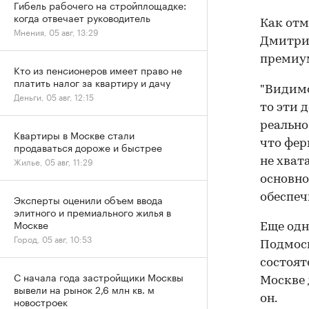
Гибель рабочего на стройплощадке:
когда отвечает руководитель
Как отм
Мнения, 05 авг, 13:29
Дмитрий
премиум
Кто из пенсионеров имеет право не
платить налог за квартиру и дачу
"Видимо
Деньги, 05 авг, 12:15
то эти 
реально
Квартиры в Москве стали
что фер
продаваться дороже и быстрее
Жилье, 05 авг, 11:29
не хват
основно
обеспеч
Эксперты оценили объем ввода
элитного и премиального жилья в
Москве
Еще одн
Город, 05 авг, 10:53
Подмоск
состоят
С начала года застройщики Москвы
Москве 
вывели на рынок 2,6 млн кв. м
он.
новостроек