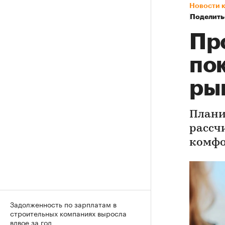
Новости 
Поделить
Пр
по
ры
Плани
рассч
комфо
Задолженность по зарплатам в
строительных компаниях выросла
вдвое за год