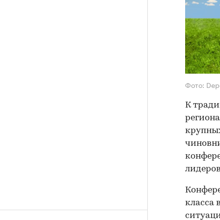
Фото: Dep
К тради
региона
крупных
чиновни
конфере
лидеро
Конфере
класса 
ситуаци