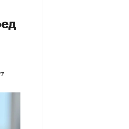
ред
ет