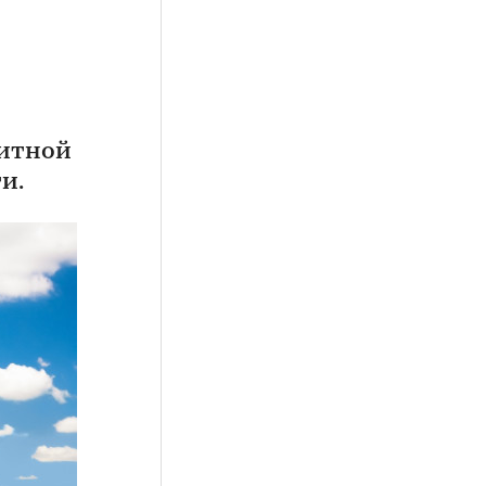
литной
и.