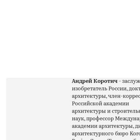
Андрей Коротич
- заслу
изобретатель России, док
архитектуры, член-корре
Российской академии
архитектуры и строител
наук, профессор Междун
академии архитектуры, д
архитектурного бюро Koro