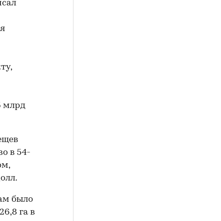
исал
ая
ту,
5 млрд
ещев
о в 54-
ом,
олл.
ам было
6,8 га в