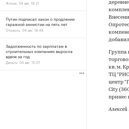
деревне
Жилье, 04 авг, 19:21
комплек
Внесени
Путин подписал закон о продлении
гаражной амнистии на пять лет
Опротес
Отрасль, 04 авг, 18:48
компенс
добавил
Задолженность по зарплатам в
строительных компаниях выросла
Группа 
вдвое за год
торгово
Деньги, 04 авг, 15:07
кв. м. 
ТЦ "РИО
центр "
City (36
принес 
Алексей