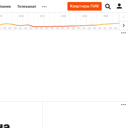
...
пании
Телеканал
ионеры
вания
личной валюты
9%)
(+4,95%)
«Северсталь» ₽700
Купить
Купить
прогноз КИТ Финанс к 20.07.27
на