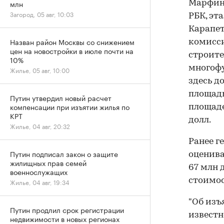
млн
Марфино
Загород, 05 авг, 10:03
РБК, эт
Карапет
Назван район Москвы со снижением
комисси
цен на новостройки в июле почти на
строите
10%
многофу
Жилье, 05 авг, 10:00
здесь д
площадь
Путин утвердил новый расчет
компенсации при изъятии жилья по
площаде
КРТ
долл.
Жилье, 04 авг, 20:32
Ранее г
Путин подписал закон о защите
оценива
жилищных прав семей
67 млн д
военнослужащих
стоимос
Жилье, 04 авг, 19:34
"Об изъ
Путин продлил срок регистрации
известн
недвижимости в новых регионах