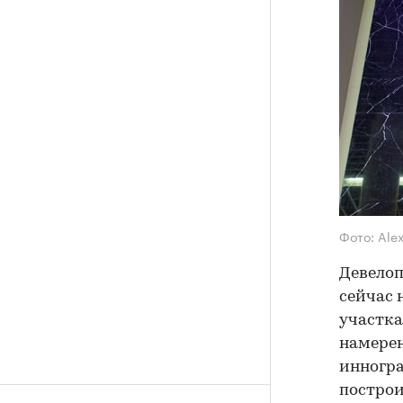
Фото: Alex
Девелоп
сейчас 
участка
намерен
инногра
построит