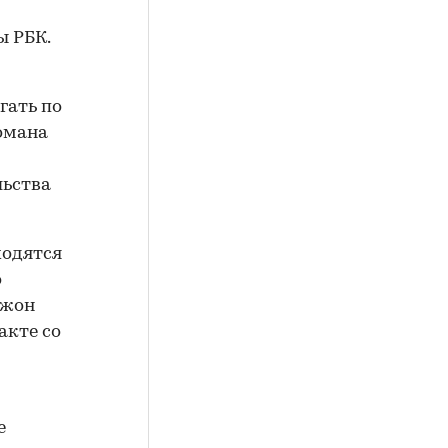
ы РБК.
гать по
омана
льства
ходятся
о
Джон
акте со
е