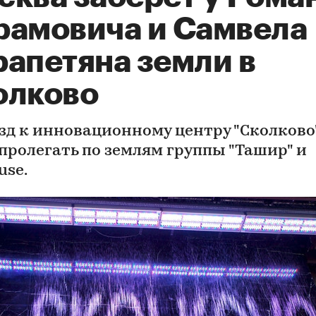
рамовича и Самвела
рапетяна земли в
олково
зд к инновационному центру "Сколково
 пролегать по землям группы "Ташир" и
use.