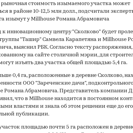
 рыночная стоимость изымаемого участка может
ься в районе 10-12,5 млн долл., подсчитали эксперт
 га изымут у Millhouse Романа Абрамовича
 к инновационному центру "Сколково" будет проле
группы "Ташир" Самвела Карапетяна и Millhouse Р
ича, выяснил РБК. Согласно тексту распоряжения,
ованному на сайте столичной мэрии, для строите
могут изъять два участка общей площадью 5,4 га.
льше 0,4 га, расположенные в деревне Сколково, на
венности ООО "Зареченские дачи", подконтрольног
se Романа Абрамовича. Представитель компании 
явил, что в Millhouse находится в постоянном конт
ыми властями и знала об этом решении еще до его
льной публикации.
участок площадью почти 5 га расположен в деревн