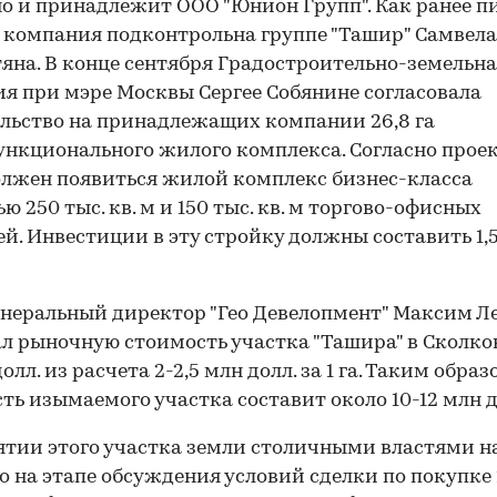
 и принадлежит ООО "Юнион Групп". Как ранее п
а компания подконтрольна группе "Ташир" Самвела
яна. В конце сентября Градостроительно-земельн
я при мэре Москвы Сергее Собянине согласовала
льство на принадлежащих компании 26,8 га
нкционального жилого комплекса. Согласно проек
олжен появиться жилой комплекс бизнес-класса
ю 250 тыс. кв. м и 150 тыс. кв. м торгово-офисных
й. Инвестиции в эту стройку должны составить 1,
00:00
/
00:00
енеральный директор "Гео Девелопмент" Максим Л
л рыночную стоимость участка "Ташира" в Сколков
олл. из расчета 2-2,5 млн долл. за 1 га. Таким образ
ть изымаемого участка составит около 10-12 млн д
ятии этого участка земли столичными властями н
о на этапе обсуждения условий сделки по покупке 2