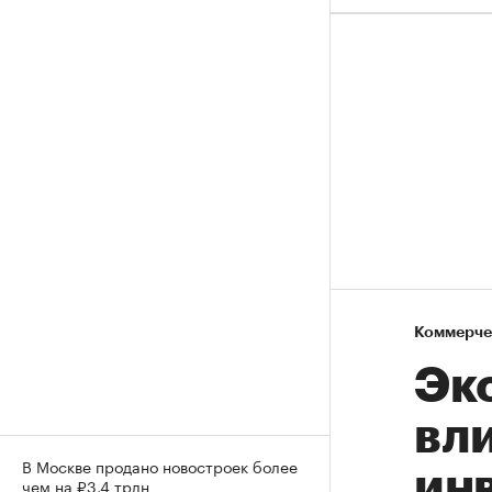
Коммерче
Эк
вл
В Москве продано новостроек более
ин
чем на ₽3,4 трлн