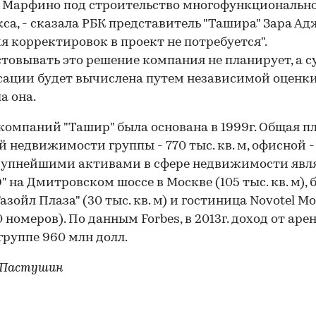
 Марфино под строительство многофункциональн
са, - сказала РБК представитель "Ташира" Зара Ад
я корректировок в проект не потребуется".
товывать это решение компания не планирует, а 
ации будет вычислена путем независимой оценки
а она.
компаний "Ташир" была основана в 1999г. Общая п
й недвижимости группы - 770 тыс. кв. м, офисной - 
Крупнейшими активами в сфере недвижимости явл
" на Дмитровском шоссе в Москве (105 тыс. кв. м), 
Газойл Плаза" (30 тыс. кв. м) и гостиница Novotel M
0 номеров). По данным Forbes, в 2013г. доход от аре
группе 960 млн долл.
 Пастушин