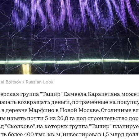
ei Boitsov / Russian Look
ерская группа "Ташир" Самвела Карапетяна може
начать возвращать деньги, потраченные на покупк
 в деревне Марфино в Новой Москве. Столичные в
ы изъять почти 5 из 26,8 га под строительство дор
д "Сколково", на которых группа "Ташир" планируе
ь более 400 тыс. кв. м, инвестировав 1,5 млрд долл