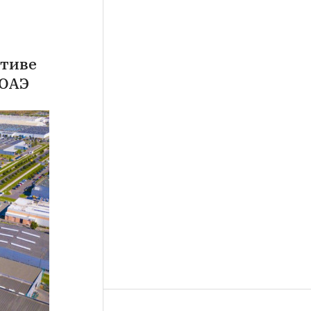
ктиве
 ОАЭ