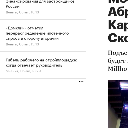
финансирования для застройщиков
России
Аб
Деньги, 05 авг, 18:13
Ка
«Домклик» отметил
перераспределение ипотечного
Ск
спроса в сторону вторички
Деньги, 05 авг, 15:13
Подъе
Гибель рабочего на стройплощадке:
будет
когда отвечает руководитель
Millho
Мнения, 05 авг, 13:29