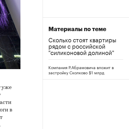
Материалы по теме
Сколько стоят квартиры
рядом с российской
"силиконовой долиной"
Компания Р.Абрамовича вложит в
застройку Сколково $1 млрд
т уже
у
ласти
оги в
т
.