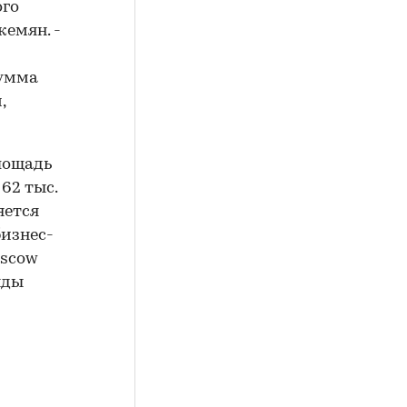
ого
жемян. -
сумма
,
лощадь
62 тыс.
яется
бизнес-
oscow
нды