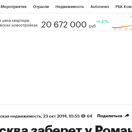
Мероприятия
Отрасли
Недвижимость
Autonews
РБК Ком
20 672 000
 цена квартиры
 РБК
РБК Образование
РБК Курсы
РБК Life
+5.87%
Тренды
Виз
вских новостройках
руб
ь
Крипто
РБК Бизнес-среда
Дискуссионный клуб
Исследо
зета
Спецпроекты СПб
Конференции СПб
Спецпроекты
кономика
Бизнес
Технологии и медиа
Финансы
Рынок на
(+86,01%)
(+28,8
Ozon ₽5 450
АФК «Система» ₽12
Купить
прогноз ПСБ к 29.07.27
прогноз БКС к 15.07.27
Поделиться
ская недвижимость
⁠,
23 окт 2014, 10:55
64
сква заберет у Рома