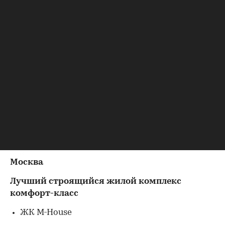
Премии получил окончательное подтверждение
списка финалистов от независимых аудиторов
премии PWC.
Завершающий этап голосования состоится 5
ноября в Москве и 13 ноября в Санкт-
Петербурге.
Для финалистов действуют специальные
условия на покупку билетов и столов: скидка
7% до 7 ноября 2014 года!
(
http://www.urbanawards.ru/tickets/
)
00:00
/
00:00
В финал вышли следующие объекты:
Москва
Лучший строящийся жилой комплекс
комфорт-класс
ЖК M-House