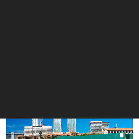
ВТЦ - башни-близнецы в Нью-Йорке,
спроектированные архитектором Минору
Ямасаки. Построены в 1973г. В каждой из башен
насчитывалось по 110 этажей - Северная
(высотой 417 м, а с учетом шпиля - 526,3 м) и
Южная (высотой 415 м). 11 сентября 2001г.
комплекс ВТЦ был разрушен в результате
террористической атаки.
Всемирный торговый центр (Коломбо)