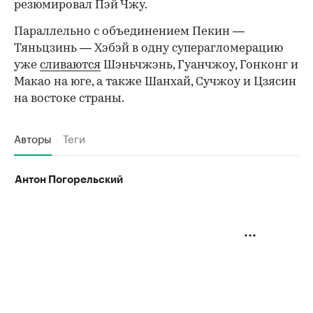
резюмировал Пэй Чжу.
Параллельно с объединением Пекин —
Тяньцзинь — Хэбэй в одну суперагломерацию
уже
сливаются
Шэньчжэнь, Гуанчжоу, Гонконг и
Макао на юге, а также Шанхай, Сучжоу и Цзясин
на востоке страны.
Авторы
Теги
Антон Погорельский