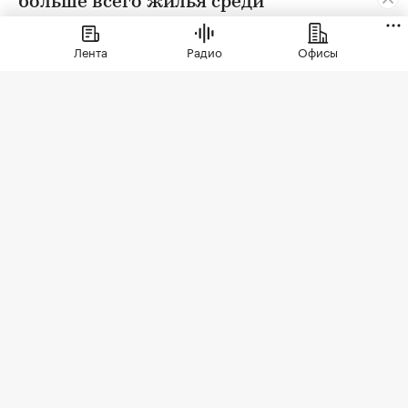
больше всего жилья среди
иностранцев. Их доля составила 21%
Лента
Радио
Офисы
Фото: Marcos Del Mazo / Zuma / TASS
Цены на недвижимость в некоторых
прибрежных районах Испании обвалятся в
ближайшие полтора года на 9% из-за падения