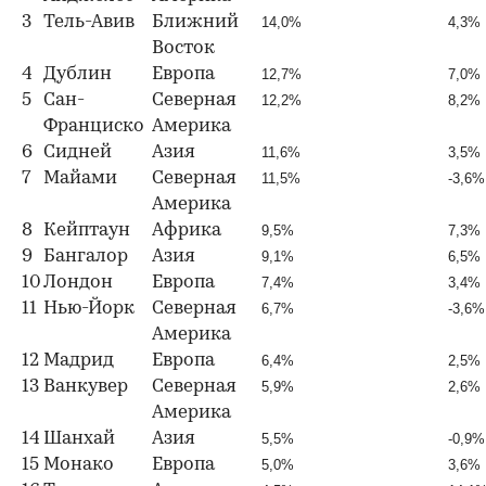
3
Тель-Авив
Ближний
14,0%
4,3%
Восток
4
Дублин
Европа
12,7%
7,0%
5
Сан-
Северная
12,2%
8,2%
Франциско
Америка
6
Сидней
Азия
11,6%
3,5%
7
Майами
Северная
11,5%
-3,6%
Америка
8
Кейптаун
Африка
9,5%
7,3%
9
Бангалор
Азия
9,1%
6,5%
10
Лондон
Европа
7,4%
3,4%
11
Нью-Йорк
Северная
6,7%
-3,6%
Америка
12
Мадрид
Европа
6,4%
2,5%
13
Ванкувер
Северная
5,9%
2,6%
Америка
14
Шанхай
Азия
5,5%
-0,9%
15
Монако
Европа
5,0%
3,6%