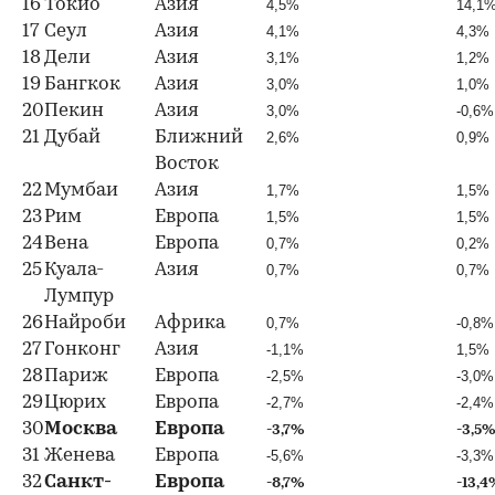
16
Токио
Азия
4,5%
14,1
17
Сеул
Азия
4,1%
4,3%
18
Дели
Азия
3,1%
1,2%
19
Бангкок
Азия
3,0%
1,0%
20
Пекин
Азия
3,0%
-0,6%
21
Дубай
Ближний
2,6%
0,9%
Восток
22
Мумбаи
Азия
1,7%
1,5%
23
Рим
Европа
1,5%
1,5%
24
Вена
Европа
0,7%
0,2%
25
Куала-
Азия
0,7%
0,7%
Лумпур
26
Найроби
Африка
0,7%
-0,8%
27
Гонконг
Азия
-1,1%
1,5%
28
Париж
Европа
-2,5%
-3,0%
29
Цюрих
Европа
-2,7%
-2,4%
30
Москва
Европа
-3,7%
-3,5
31
Женева
Европа
-5,6%
-3,3%
32
Санкт-
Европа
-8,7%
-13,4