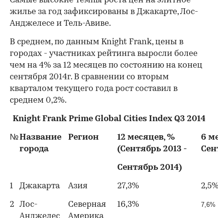
Самые высокие темпы роста цен на элитное
жилье за год зафиксированы в Джакарте, Лос-
Анджелесе и Тель-Авиве.
В среднем, по данным Knight Frank, цены в
городах - участниках рейтинга выросли более
чем на 4% за 12 месяцев по состоянию на конец
сентября 2014г. В сравнении со вторым
кварталом текущего года рост составил в
среднем 0,2%.
Knight Frank Prime Global Cities Index Q3 2014
№
Название
Регион
12 месяцев, %
6 м
города
(Сентябрь 2013 -
Сен
Сентябрь 2014)
1
Джакарта
Азия
27,3%
2,5
2
Лос-
Северная
16,3%
7,6%
Анджелес
Америка