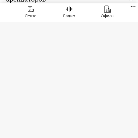
Лента
Радио
Офисы
Фото: СберСити
Советский гастроном был особым миром:
отдельно стоящее здание с центральным
входом, высокими потолками, отделами с
мясом, молоком и бакалеей. В 90-е эта система
распалась. Палатки, ларьки, кафешки, магазины