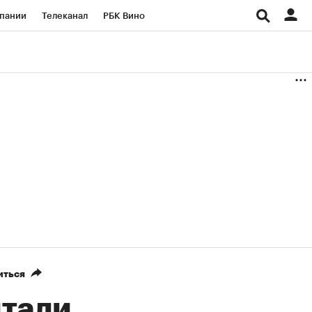
пании
Телеканал
РБК Вино
ациональные проекты
Город
аншизы
Газета
ка
Бизнес
иться
итали