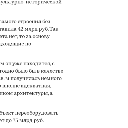
й культурно-исторической
 самого строения без
авила 42 млрд руб. Так
а нет, то за основу
одходящие по
м он уже находится, с
одно было бы в качестве
кв. м получилась немного
 вполне адекватная,
ником архитектуры, а
объект переоборудовать
т до 75 млрд руб.