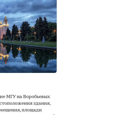
ние МГУ на Воробьевых
естоположения здания,
омещения, площади