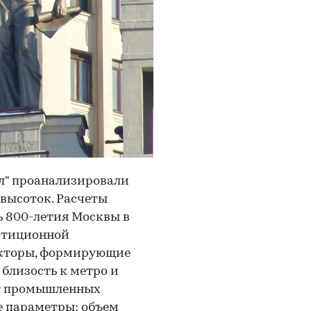
л" проанализировали
высоток. Расчеты
ь 800-летия Москвы в
естиционной
акторы, формирующие
 близость к метро и
от промышленных
ие параметры: объем