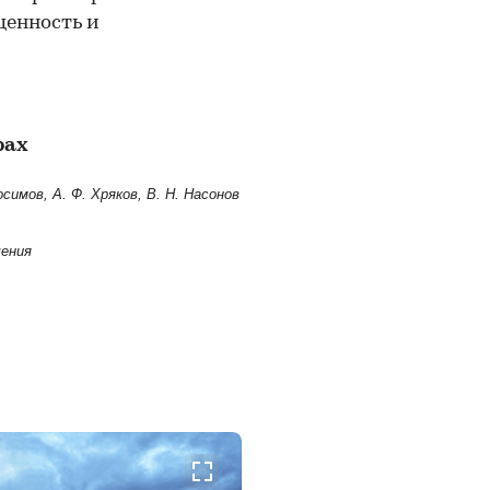
ценность и
рах
симов, А. Ф. Хряков, В. Н. Насонов
чения