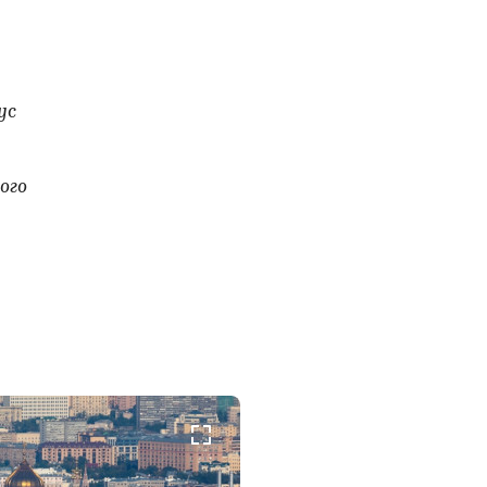
ус
ого