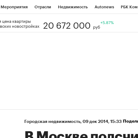
Мероприятия
Отрасли
Недвижимость
Autonews
РБК Ком
20 672 000
 цена квартиры
Образование
РБК Курсы
РБК Life
Тренды
+5.87%
Визионеры
Н
вских новостройках
руб
Дискуссионный клуб
Исследования
Кредитные рейтинги
Фр
Спецпроекты
Проверка контрагентов
Политика
Экономи
к наличной валюты
Подел
Городская недвижимость
⁠,
09 дек 2014, 15:33
В Москве подсч