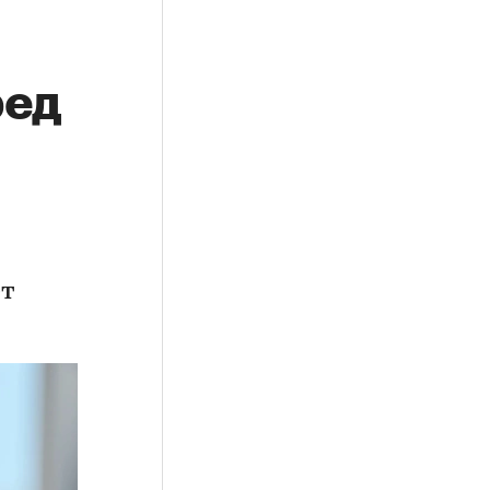
ред
ет