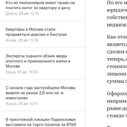
Кто из пенсионеров имеет право не
По его 
платить налог за квартиру и дачу
юридиче
Деньги, 05 авг, 12:15
собстве
недвижи
Квартиры в Москве стали
продаваться дороже и быстрее
Как отм
Жилье, 05 авг, 11:29
являетс
сделки 
Эксперты оценили объем ввода
теперь,
элитного и премиального жилья в
Москве
стоимос
Город, 05 авг, 10:53
лицами,
суммы с
С начала года застройщики Москвы
вывели на рынок 2,6 млн кв. м
Оформл
новостроек
наприме
Жилье, 05 авг, 10:11
ранее д
стоило 4
В престижной локации Подмосковья
выставили на торги поселок за ₽190