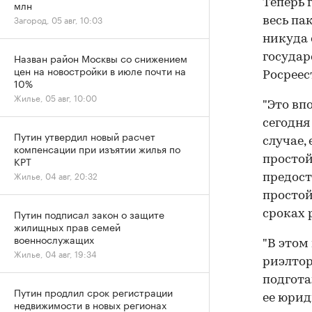
Теперь 
млн
Загород, 05 авг, 10:03
весь па
никуда 
Назван район Москвы со снижением
государ
цен на новостройки в июле почти на
Росреес
10%
Жилье, 05 авг, 10:00
"Это вп
сегодня
Путин утвердил новый расчет
случае,
компенсации при изъятии жилья по
простой
КРТ
Жилье, 04 авг, 20:32
предост
простой
Путин подписал закон о защите
сроках 
жилищных прав семей
военнослужащих
"В этом
Жилье, 04 авг, 19:34
риэлтор
подгота
Путин продлил срок регистрации
ее юрид
недвижимости в новых регионах