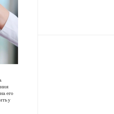
а
ения
на его
ить у