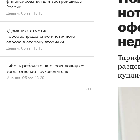
финансирования для застройщиков
России
но
Деньги, 05 авг, 18:13
оф
«Домклик» отметил
перераспределение ипотечного
не
спроса в сторону вторички
Деньги, 05 авг, 15:13
Тариф
Гибель рабочего на стройплощадке:
расце
когда отвечает руководитель
купли
Мнения, 05 авг, 13:29