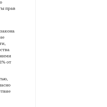
о
ты прав
 закона
ие
ти,
ества
нними
,1% от
тью,
ласно
ствие