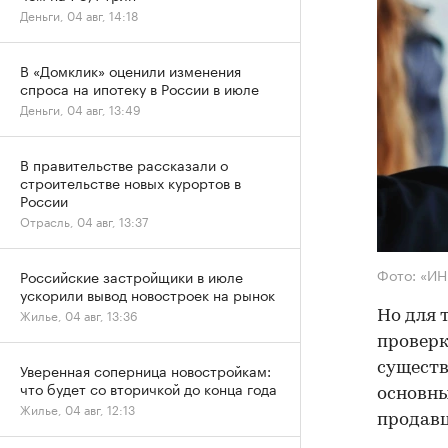
Деньги, 04 авг, 14:18
В «Домклик» оценили изменения
спроса на ипотеку в России в июле
Деньги, 04 авг, 13:49
В правительстве рассказали о
строительстве новых курортов в
России
Отрасль, 04 авг, 13:37
Фото: «И
Российские застройщики в июле
ускорили вывод новостроек на рынок
Жилье, 04 авг, 13:36
Но для 
проверк
существ
Уверенная соперница новостройкам:
что будет со вторичкой до конца года
основны
Жилье, 04 авг, 12:13
продав