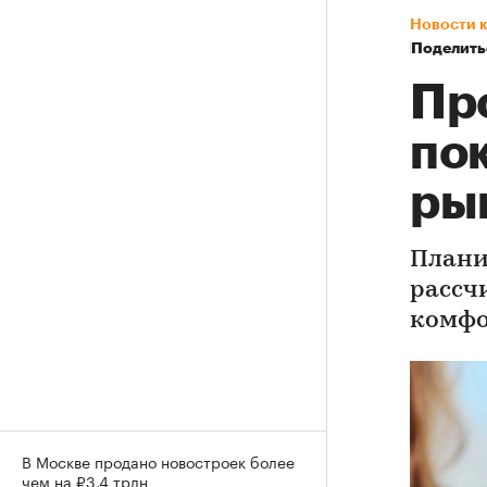
Новости 
Поделить
Пр
по
ры
Плани
рассч
комфо
В Москве продано новостроек более
чем на ₽3,4 трлн