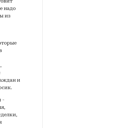
товит
е надо
ы из
которые
в
,
с
раждан и
рсик.
 -
я,
сделки,
я