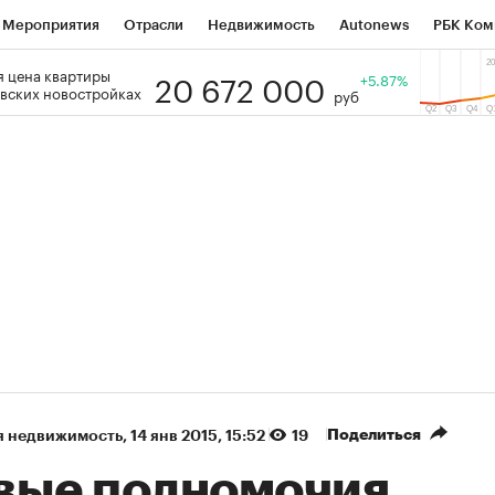
Мероприятия
Отрасли
Недвижимость
Autonews
РБК Ком
20 672 000
 цена квартиры
 РБК
РБК Образование
РБК Курсы
РБК Life
+5.87%
Тренды
Виз
вских новостройках
руб
ь
Крипто
РБК Бизнес-среда
Дискуссионный клуб
Исследо
зета
Спецпроекты СПб
Конференции СПб
Спецпроекты
кономика
Бизнес
Технологии и медиа
Финансы
Рынок на
(+86,13%)
(+28,67%)
5 450
АФК «Система» ₽12
Купить
К
 ПСБ к 29.07.27
прогноз БКС к 15.07.27
Поделиться
я недвижимость
⁠,
14 янв 2015, 15:52
19
вые полномочия