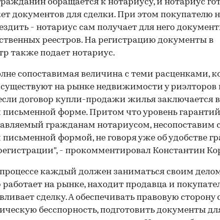
гражданин обращается к нотариусу, и нотариус го
кет документов для сделки. При этом покупателю н
ездить - нотариус сам получает для него документ
ственных реестров. На регистрацию документы в
тр также подает нотариус.
олне сопоставимая величина с теми расценками, 
 существуют на рынке недвижимости у риэлторов 
00:00
/
00:00
 если договор купли-продажи жилья заключается в
 письменной форме. Притом что уровень гарантий
авляемый гражданам нотариусом, несопоставим 
 письменной формой, не говоря уже об удобстве г
регистрации", - прокомментировал Константин Ко
 процессе каждый должен заниматься своим делом
 работает на рынке, находит продавца и покупател
вливает сделку. А обеспечивать правовую сторону 
ическую бесспорность, подготовить документы дл