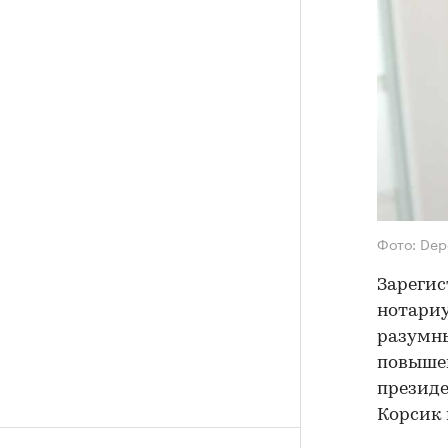
Фото: Dep
Зарегис
нотариу
разумны
повышен
президе
Корсик 