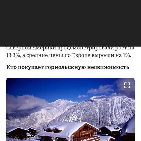
что обусловлено ростом экономики страны,
притоком иностранных инвестиций и низкими
процентными ставками по ипотечным
кредитам. На втором месте Аспен (США) с
приростом в 20,7%. В среднем цены
недвижимость на горнолыжных курортах
Северной Америки продемонстрировали рост на
13,3%, а средние цены по Европе выросли на 1%.
Кто покупает горнолыжную недвижимость