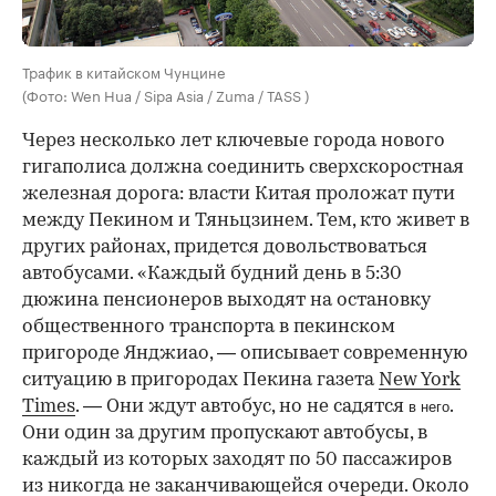
Трафик в китайском Чунцине
(Фото: Wen Hua / Sipa Asia / Zuma / TASS )
Через несколько лет ключевые города нового
гигаполиса должна соединить сверхскоростная
железная дорога: власти Китая проложат пути
между Пекином и Тяньцзинем. Тем, кто живет в
других районах, придется довольствоваться
автобусами. «Каждый будний день в 5:30
дюжина пенсионеров выходят на остановку
общественного транспорта в пекинском
пригороде Янджиао, — описывает современную
ситуацию в пригородах Пекина газета
New York
Times
. — Они ждут автобус, но не садятся
.
в него
Они один за другим пропускают автобусы, в
каждый из которых заходят по 50 пассажиров
из никогда не заканчивающейся очереди. Около