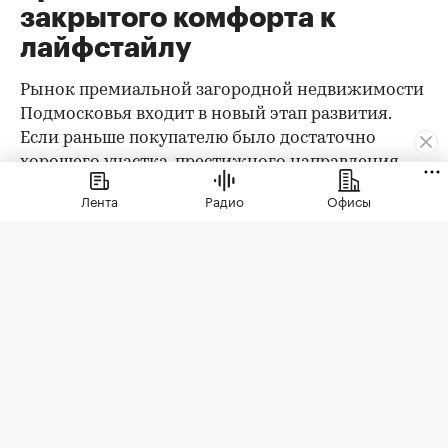
закрытого комфорта к
лайфстайлу
Рынок премиальной загородной недвижимости
Подмосковья входит в новый этап развития.
Если раньше покупателю было достаточно
хорошего участка, престижного направления,
охраны и качественного дома, то сегодня запрос
Лента
Радио
Офисы
заметно изменился. Клиент выбирает уже не
только квадратные метры и сотки, а целостную
среду проживания: архитектуру,
благоустройство, приватность, сервис, доступ к
природе, спорт, детскую и семейную
инфраструктуру.
При этом анализ существующего предложения
показывает важный парадокс: несмотря на рост
требований покупателей, инфраструктура
большинства премиальных коттеджных