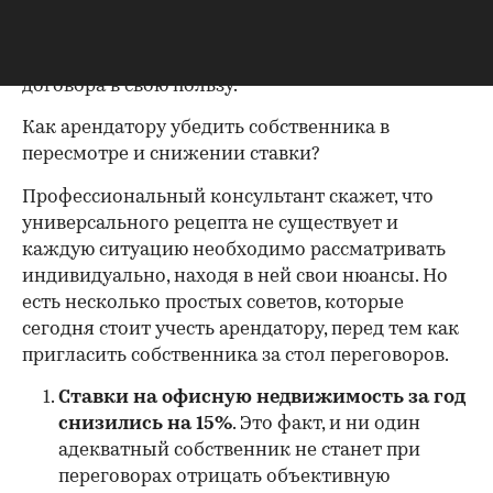
непосильным бременем для компании. Однако
в условиях «падающего» рынка у арендатора
всегда остается шанс на изменение условий
договора в свою пользу.
Как арендатору убедить собственника в
пересмотре и снижении ставки?
Профессиональный консультант скажет, что
универсального рецепта не существует и
каждую ситуацию необходимо рассматривать
индивидуально, находя в ней свои нюансы. Но
есть несколько простых советов, которые
сегодня стоит учесть арендатору, перед тем как
пригласить собственника за стол переговоров.
Ставки на офисную недвижимость за год
00:00
/
00:00
снизились на 15%
. Это факт, и ни один
адекватный собственник не станет при
переговорах отрицать объективную