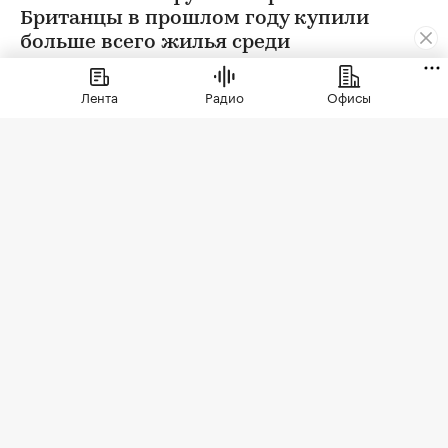
Британцы в прошлом году купили
больше всего жилья среди
иностранцев. Их доля составила 21%
Лента
Радио
Офисы
Фото: Marcos Del Mazo / Zuma / TASS
Цены на недвижимость в некоторых