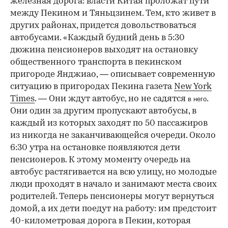
железная дорога: власти Китая проложат пути
между Пекином и Тяньцзинем. Тем, кто живет в
других районах, придется довольствоваться
автобусами. «Каждый будний день в 5:30
дюжина пенсионеров выходят на остановку
общественного транспорта в пекинском
пригороде Янджиао, — описывает современную
ситуацию в пригородах Пекина газета
New York
Times
. — Они ждут автобус, но не садятся
.
в него
Они один за другим пропускают автобусы, в
каждый из которых заходят по 50 пассажиров
из никогда не заканчивающейся очереди. Около
6:30 утра на остановке появляются дети
пенсионеров. К этому моменту очередь на
автобус растягивается на всю улицу, но молодые
люди проходят в начало и занимают места своих
родителей. Теперь пенсионеры могут вернуться
домой, а их дети поедут на работу: им предстоит
40-километровая дорога в Пекин, которая