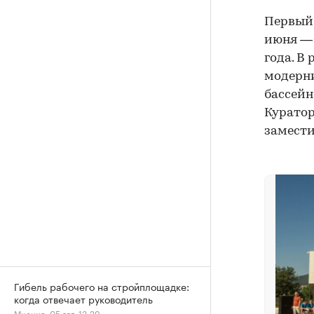
Первый 
июня — 
года. В
модерни
бассейн
Куратор
замести
Гибель рабочего на стройплощадке:
когда отвечает руководитель
Мнения, 05 авг, 13:29