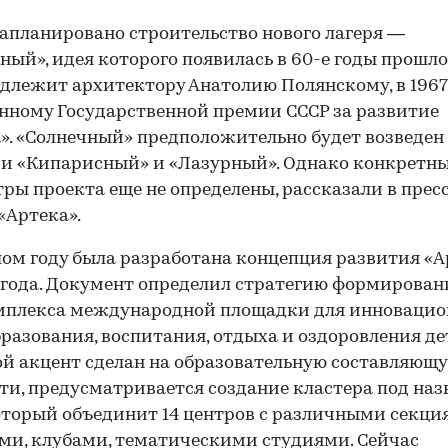
апланировано строительство нового лагеря —
ный», идея которого появилась в 60-е годы прошло
длежит архитектору Анатолию Полянскому, в 1967
нному Государственной премии СССР за развитие
». «Солнечный» предположительно будет возведе
и «Кипарисный» и «Лазурный». Однако конкретн
ры проекта еще не определены, рассказали в прес
«Артека».
ом году была разработана концепция развития «А
 года. Документ определил стратегию формирован
омплекса международной площадки для инноваци
разования, воспитания, отдыха и оздоровления де
й акцент сделан на образовательную составляющу
ти, предусматривается создание кластера под на
оторый объединит 14 центров с различными секци
и, клубами, тематическими студиями. Сейчас