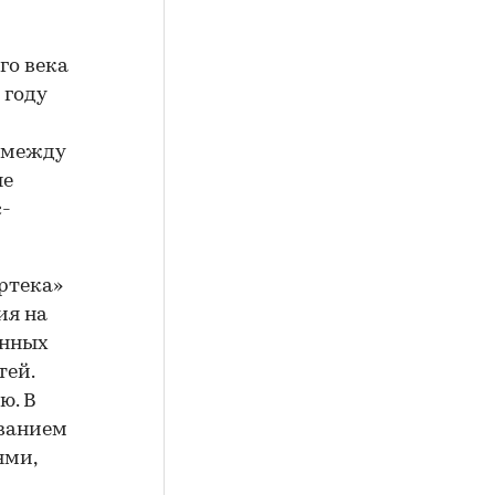
го века
 году
н между
ые
с-
ртека»
ия на
онных
тей.
ю. В
званием
ями,