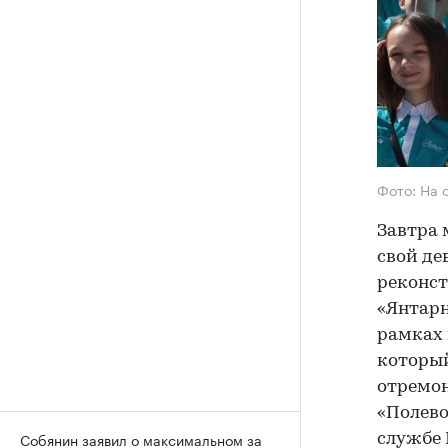
Фото: На 
Завтра 
свой де
реконст
«Янтарн
рамках 
который
отремон
«Полево
Собянин заявил о максимальном за
службе 