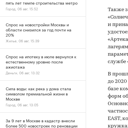
пять лет темпе строительства метро
Город, 06 авг, 15:52
Также з
«Солнеч
Спрос на новостройки Москвы и
и прина
области снизился за год почти на
удостое
20%
«Артека
Жилье, 06 авг, 15:39
лагерям
парамет
Спрос на ипотеку в июле вернулся к
естественному уровню после
службе 
ажиотажа
Деньги, 06 авг, 13:32
В прошл
до 2020
Сила воды: как река у дома стала
базе к
символом премиальной жизни в
форм об
Москве
Основно
Город, 06 авг, 13:05
частнос
EAST, к
За 9 лет в Москве в кадастр внесли
более 500 новостроек по реновации
кружкам