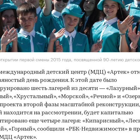
открытии первой смены 2015 года, посвященной 90-летию детско
международный детский центр (МДЦ) «Артек» от
вяностый день рождения. К этой дате было
руировано шесть лагерей из десяти — «Лазурный»
ый», «Хрустальный», «Морской», «Речной» и «Озер
проекта второй фазы масштабной реконструкции,
 находится на рассмотрении, будет капитально
тировано еще четыре лагеря: «Кипарисный», «Лесн
й», «Горный», сообщили «РБК-Недвижимости» в пр
МДЦ «Артек».