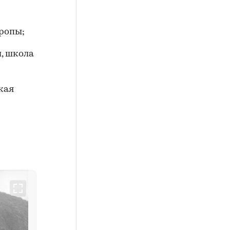
тропы;
, школа
кая