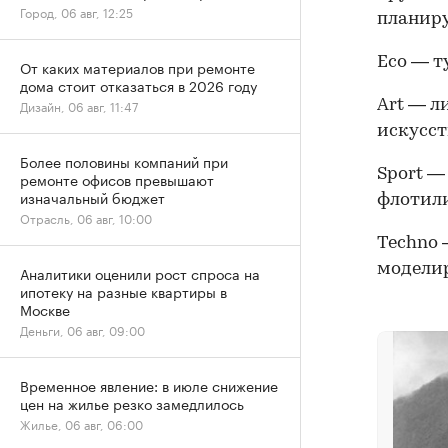
Город, 06 авг, 12:25
планиру
Eco — т
От каких материалов при ремонте
дома стоит отказаться в 2026 году
Art — л
Дизайн, 06 авг, 11:47
искусст
Более половины компаний при
Sport —
ремонте офисов превышают
изначальный бюджет
флотили
Отрасль, 06 авг, 10:00
Techno 
моделир
Аналитики оценили рост спроса на
ипотеку на разные квартиры в
Москве
Деньги, 06 авг, 09:00
Временное явление: в июле снижение
цен на жилье резко замедлилось
Жилье, 06 авг, 06:00