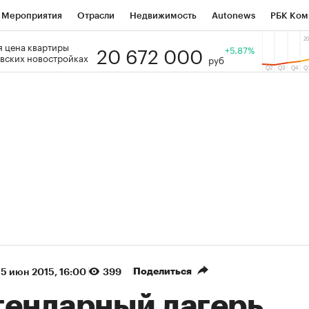
Мероприятия
Отрасли
Недвижимость
Autonews
РБК Ком
20 672 000
 цена квартиры
 РБК
РБК Образование
РБК Курсы
РБК Life
+5.87%
Тренды
Виз
вских новостройках
руб
ь
Крипто
РБК Бизнес-среда
Дискуссионный клуб
Исследо
зета
Спецпроекты СПб
Конференции СПб
Спецпроекты
кономика
Бизнес
Технологии и медиа
Финансы
Рынок на
(+35,71%)
(+30,07%)
ЭК ₽1 400
«Русагро» ₽120
Купить
з SberCIB к 27.07.27
прогноз ПСБ к 26.07.27
Поделиться
15 июн 2015, 16:00
399
гендарный лагерь