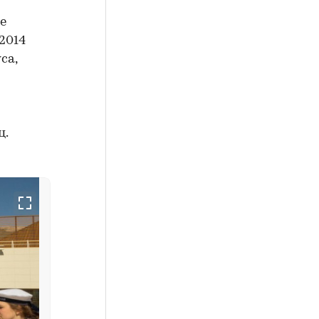
е
2014
са,
ц.