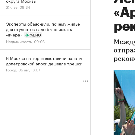
округа Москвы
Жилье, 09:34
«А
ре
Эксперты объяснили, почему жилье
для студентов надо было искать
«вчера»
РАДИО
Недвижимость, 09:03
Между
отпра
В Москве на торги выставили палаты
рекон
допетровской эпохи дешевле трешки
Город, 06 авг, 18:07