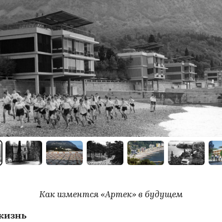
Как изментся «Артек» в будущем
жизнь