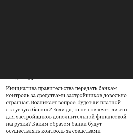
ждать неделями... Кроме того, сейчас
техническую возможность надзора за целевым
расходованием средств застройщика имеют
только единицы крупных банков, остальным ее
придется создавать с нуля, а это снова —
персонал, издержки.
«Я довольно скептически отношусь к этой
схеме»
Дмитрий Зиканов, генеральный директор
«Ведис Групп»
Инициатива правительства передать банкам
контроль за средствами застройщиков довольно
странная. Возникает вопрос: будет ли платной
эта услуга банков? Если да, то не повлечет ли это
для застройщиков дополнительной финансовой
нагрузки? Каким образом банки будут
осуществлять контроль за средствами